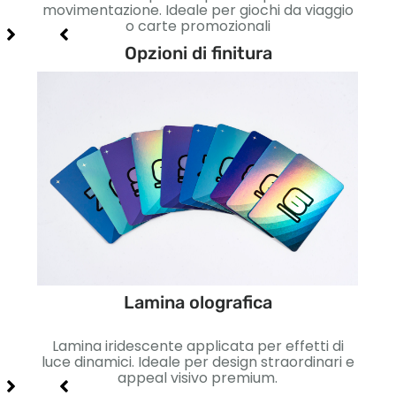
erne
movimentazione. Ideale per giochi da viaggio
per
o carte promozionali
Opzioni di finitura
Lamina olografica
etto
Lamina iridescente applicata per effetti di
Lisc
so e
luce dinamici. Ideale per design straordinari e
Id
appeal visivo premium.