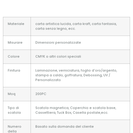
Materiale
carta artistica lucida, carta kraft, carta fantasia,
carta senza legno, ecc.
Misurare
Dimensioni personalizzate
Colore
CMYK o altri colori speciali
Finitura
Laminazione, verniciatura, foglio d'oro/argento,
stampa a caldo, goffratura, Debossing, UV /
Personalizzato
Moq
200PC
Tipo di
Scatola magnetica, Coperchio e scatola base,
scatola
Cassettiera, Tuck Box, Casella postale,ecc.
Numero
Basato sulla domanda del cliente
della