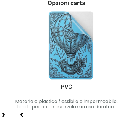
Opzioni carta
PVC
ica.
Materiale plastico flessibile e impermeabile.
Car
gn di
Ideale per carte durevoli e un uso duraturo.
Ide