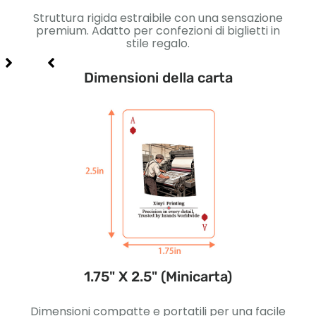
on
Struttura rigida estraibile con una sensazione
carte
premium. Adatto per confezioni di biglietti in
m
stile regalo.
Dimensioni della carta
1.75" X 2.5" (Minicarta)
ivi.
Dimensioni compatte e portatili per una facile
Legge