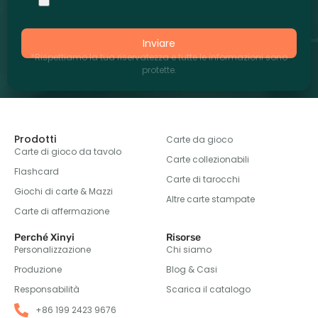
Inviare
*Rispettiamo la tua riservatezza e tutte le informazioni sono
protette.
Prodotti
Carte da gioco
Carte di gioco da tavolo
Carte collezionabili
Flashcard
Carte di tarocchi
Giochi di carte & Mazzi
Altre carte stampate
Carte di affermazione
Perché Xinyi
Risorse
Personalizzazione
Chi siamo
Produzione
Blog & Casi
Responsabilità
Scarica il catalogo
+86 199 2423 9676