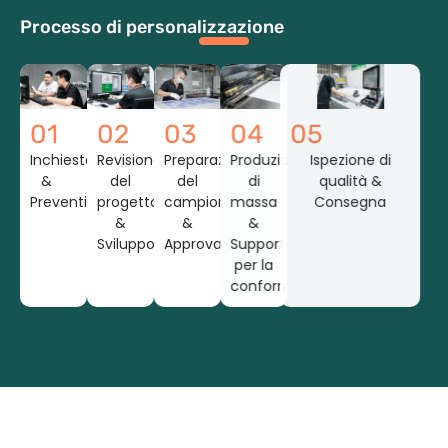
Processo di personalizzazione
01
02
03
04
05
Inchiesta
Revisione
Preparazione
Produzione
Ispezione di
&
del
del
di
qualità &
Preventivo
progetto
campione
massa
Consegna
&
&
&
Sviluppo
Approvazione
Supporto
per la
conformità