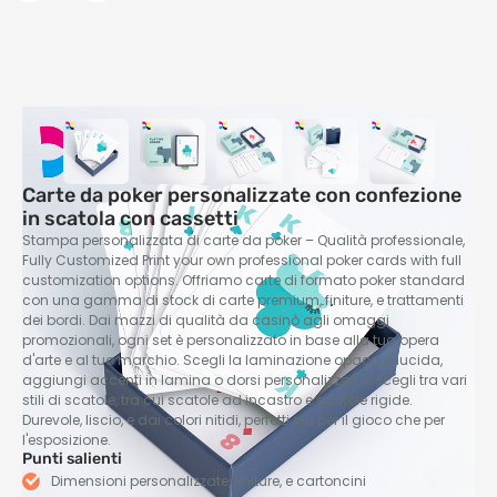
Carte da poker personalizzate con confezione
in scatola con cassetti
Stampa personalizzata di carte da poker – Qualità professionale,
Fully Customized Print your own professional poker cards with full
customization options
. Offriamo carte di formato poker standard
con una gamma di stock di carte premium, finiture, e trattamenti
dei bordi. Dai mazzi di qualità da casinò agli omaggi
promozionali, ogni set è personalizzato in base alla tua opera
d'arte e al tuo marchio. Scegli la laminazione opaca o lucida,
aggiungi accenti in lamina o dorsi personalizzati, e scegli tra vari
stili di scatole, tra cui scatole ad incastro e scatole rigide.
Durevole, liscio, e dai colori nitidi, perfetti sia per il gioco che per
l'esposizione.
Punti salienti
Dimensioni personalizzate, finiture, e cartoncini