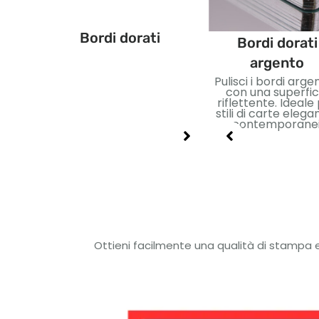
Bordi dorati
ti blu
Bordi dorati neri
Bordi dorati
argento
ento del
Finitura del bordo
Pulisci i bordi arge
 con
metallico scuro per un
con una superfic
screta.
look elegante. Ideale
riflettente. Ideale
zzi unici
per mazzi di tarocchi
stili di carte elegan
impatto
moderni e premium.
contemporanei
Ottieni facilmente una qualità di stampa e