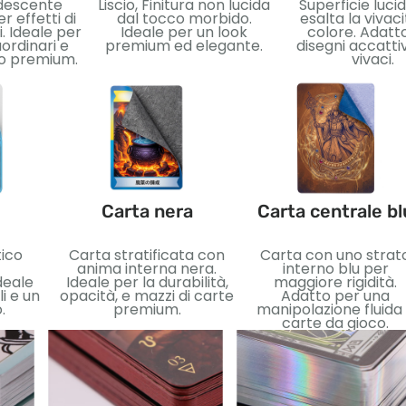
idescente
Liscio, Finitura non lucida
Superficie luci
r effetti di
dal tocco morbido.
esalta la vivaci
. Ideale per
Ideale per un look
colore. Adatt
ordinari e
premium ed elegante.
disegni accatti
vo premium.
vivaci.
Carta nera
Carta centrale bl
tico
Carta stratificata con
Carta con uno strat
anima interna nera.
interno blu per
deale
Ideale per la durabilità,
maggiore rigidità.
i e un
opacità, e mazzi di carte
Adatto per una
.
premium.
manipolazione fluida
carte da gioco.