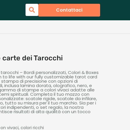
Contattaci
e carte dei Tarocchi
arocchi – Bordi personalizzati, Colori &
Boxes
n to life with our fully customizable tarot card
o stampa di precisione con opzioni di
i, inclusa lamina dorata, olografico, nero, e
 gamma di stampe a colori vivaci adatte alle
 temi spirituali. Completa il tuo mazzo con
onalizzate: scatole rigide, scatole da infilare,
, tutto su misura per il tuo marchio. Sia per i
tori indipendenti, o set regalo, la nostra
isce risultati di alta qualità con un tocco
n vivaci, colori ricchi