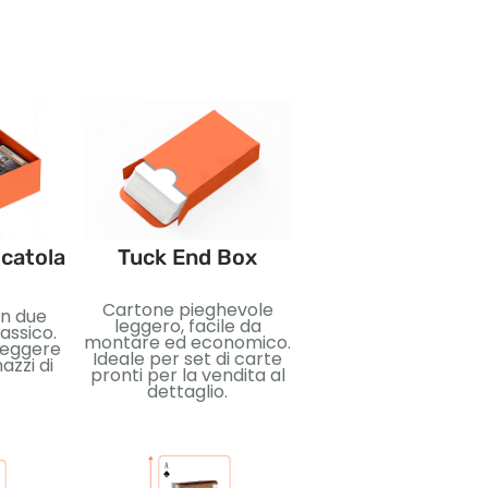
catola
Tuck End Box
Pacchetti boost
Cartone pieghevole
Confezioni sigillat
in due
leggero, facile da
compatte progett
lassico.
montare ed economico.
per sorpresa e
teggere
Ideale per set di carte
collezionabilità. Ide
azzi di
pronti per la vendita al
per le carte
dettaglio.
collezionabili,
esposizione al dettag
e pubblicazioni
promozionali.