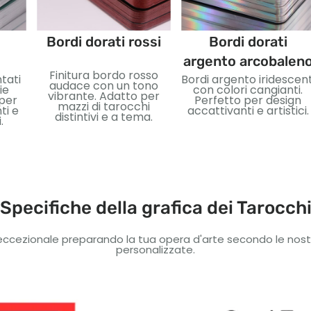
Bordi dorati rossi
Bordi dorati
argento arcobalen
Finitura bordo rosso
ntati
Bordi argento iridescent
audace con un tono
ie
con colori cangianti.
vibrante. Adatto per
 per
Perfetto per design
mazzi di tarocchi
ti e
accattivanti e artistici.
distintivi e a tema.
.
Specifiche della grafica dei Tarocch
ccezionale preparando la tua opera d'arte secondo le nostre 
personalizzate.