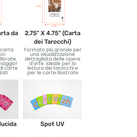
arta da
2.75" X 4.75" (Carta
3.5" X 5" (Cart
dei Tarocchi)
Jumbo)
 carta
Formato più grande per
Carte di grandi
on
una visualizzazione
dimensioni per imma
librate.
dettagliata delle opere
accattivanti e faci
 maggior
d'arte. Ideale per la
lettura. Ottimo pe
di carte
lettura dei tarocchi e
insegnare, eventi, 
zati
per le carte illustrate
edizioni speciali.
Stampa a cald
lucida
Spot UV