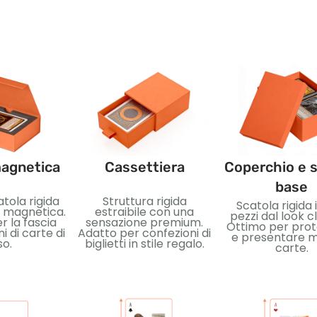
magnetica
Cassettiera
Coperchio e s
base
tola rigida
Struttura rigida
Scatola rigida 
a magnetica.
estraibile con una
pezzi dal look c
r la fascia
sensazione premium.
Ottimo per pro
ni di carte di
Adatto per confezioni di
e presentare m
so.
biglietti in stile regalo.
carte.