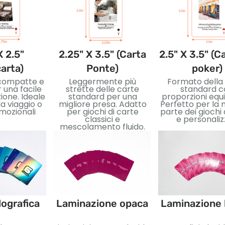
X 2.5"
2.25" X 3.5" (Carta
2.5" X 3.5" (C
carta)
Ponte)
poker)
 compatte e
Leggermente più
Formato della
r una facile
strette delle carte
standard c
one. Ideale
standard per una
proporzioni equi
a viaggio o
migliore presa. Adatto
Perfetto per la
mozionali
per giochi di carte
parte dei giochi 
classici e
e personaliz
mescolamento fluido.
ografica
Laminazione opaca
Laminazione 