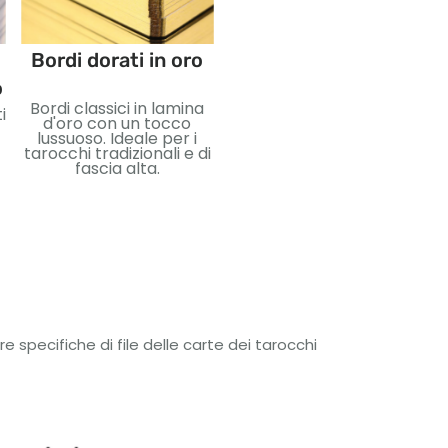
Bordi dorati in oro
Bordi dorati blu
o
Bordi classici in lamina
Ricco rivestimento del
i
d'oro con un tocco
bordo blu con
lussuoso. Ideale per i
lucentezza discreta.
tarocchi tradizionali e di
Perfetto per mazzi unici
fascia alta.
e di grande impatto
visivo.
i
specifiche di file delle carte dei tarocchi