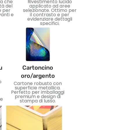
Lamina metallica
da che
Rivestimento lucido
applicata per un eff
tà del
applicato ad aree
riflettente. Perfetto
o per
selezionate. Ottimo per
aggiungere lusso 
vanti e
il contrasto e per
impatto visivo.
evidenziare dettagli
specifici.
u
Cartoncino
PVC
oro/argento
o
Materiale plastico
Cartone robusto con
flessibile e
superficie metallica.
impermeabile. Ideale
Perfetto per imballaggi
per carte durevoli e un
premium e design di
 e
uso duraturo.
stampa di lusso.