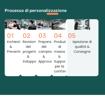
Processo di personalizzazione
01
02
03
04
05
Inchiesta
Revisione
Preparazione
Produzione
Ispezione di
&
del
del
di
qualità &
Preventivo
progetto
campione
massa
Consegna
&
&
&
Sviluppo
Approvazione
Supporto
per la
conformità