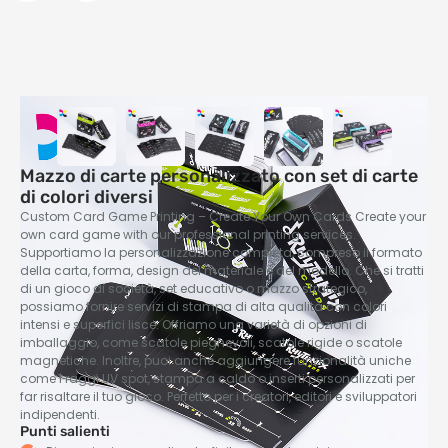
Mazzo di carte personalizzato con set di carte
di colori diversi
Custom Card Game Printing – Create Your Own Cards Create your
own card game with our professional printing services
.
Supportiamo la personalizzazione completa, compreso il formato
della carta, forma, design del materiale e del modello. Che si tratti
di un gioco di società, set educativo o mazzo strategico,
possiamo fornire servizi di stampa di alta qualità con colori
intensi e superfici lisce. Offriamo una varietà di opzioni di
imballaggio, come scatole pieghevoli, scatole rigide o scatole
magnetiche. Inoltre, puoi anche aggiungere funzionalità uniche
come i raggi UV spot, stampa a caldo o inserti personalizzati per
far risaltare il tuo gioco. Perfetto per i creatori, editori e sviluppatori
indipendenti.
Punti salienti