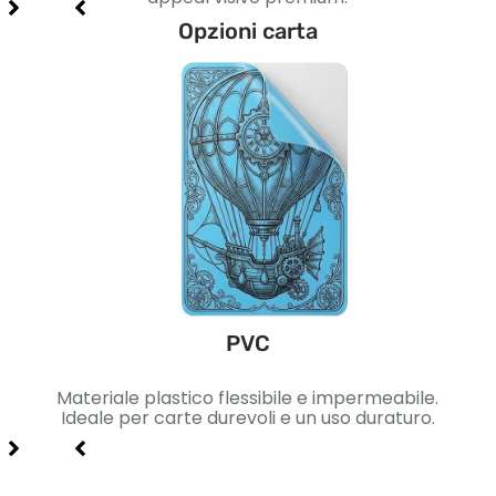
Opzioni carta
PVC
ica.
Materiale plastico flessibile e impermeabile.
Car
gn di
Ideale per carte durevoli e un uso duraturo.
Ide