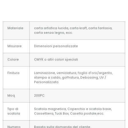
Materiale
carta artistica lucida, carta kraft, carta fantasia,
carta senza legno, ecc.
Misurare
Dimensioni personalizzate
Colore
CMYK o altri colori speciali
Finitura
Laminazione, verniciatura, foglio d'oro/argento,
stampa a caldo, goffratura, Debossing, UV /
Personalizzato
Moq
200PC
Tipo di
Scatola magnetica, Coperchio e scatola base,
scatola
Cassettiera, Tuck Box, Casella postale,ecc.
Numero
Basato sulla domanda del cliente