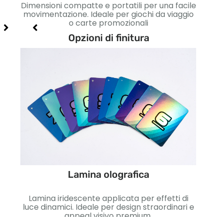
ivi.
Dimensioni compatte e portatili per una facile
Legge
erne
movimentazione. Ideale per giochi da viaggio
per
o carte promozionali
Opzioni di finitura
Lamina olografica
etto
Lamina iridescente applicata per effetti di
Sup
so e
luce dinamici. Ideale per design straordinari e
co
appeal visivo premium.