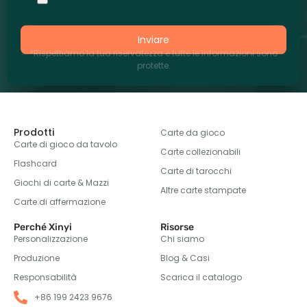
Inviare
*Rispettiamo la tua riservatezza e tutte le informazioni sono
protette.
Prodotti
Carte da gioco
Carte di gioco da tavolo
Carte collezionabili
Flashcard
Carte di tarocchi
Giochi di carte & Mazzi
Altre carte stampate
Carte di affermazione
Perché Xinyi
Risorse
Personalizzazione
Chi siamo
Produzione
Blog & Casi
Responsabilità
Scarica il catalogo
+86 199 2423 9676