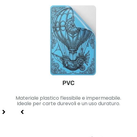
PVC
ica.
Materiale plastico flessibile e impermeabile.
Car
gn di
Ideale per carte durevoli e un uso duraturo.
Ide