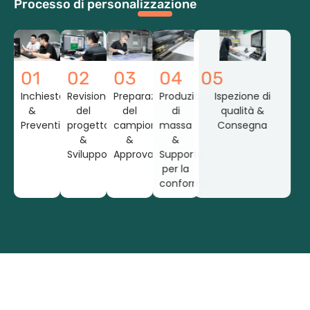
Processo di personalizzazione
01
02
03
04
05
Inchiesta
Revisione
Preparazione
Produzione
Ispezione di
&
del
del
di
qualità &
Preventivo
progetto
campione
massa
Consegna
&
&
&
Sviluppo
Approvazione
Supporto
per la
conformità