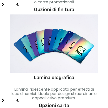
o carte promozionali
Opzioni di finitura
Lamina olografica
etto
Lamina iridescente applicata per effetti di
Lisc
so e
luce dinamici. Ideale per design straordinari e
Id
appeal visivo premium.
Opzioni carta