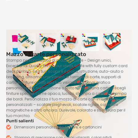
Mazzo di carte personalizzato
Stampa personalizzata di mazzi di carte – Design unici,
Exceptional Quality Bring your ideas to life with fully custom card
deck printing
. Se il tuo scopo è il gioco, istruzione, auto-aiuto o
branding, offriamo una varietà di formati di carte, supporti di
carta e finiture adatti alla tua visione. Aggiungi grafica
personalizzata, numerazione o testo su ciascuna carta e scegli
finiture speciali come opaca, lucido, stampa a caldo o stampa
dei bordi. Personalizza il tuo mazzo di carte con imballaggi
personalizzati – scatole pieghevoli, scatole rigide, coperture
magnetiche e altro ancora. Durevole, colorato e su misura per il
tuo marchio.
Punti salienti
Dimensioni personalizzate, finiture, e cartoncini
Stampa di precisione con colori vibranti, colori nitidi