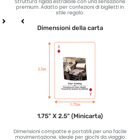
on
Struttura rigida estraibile con una sensazione
carte
premium. Adatto per confezioni di biglietti in
m
stile regalo.
Dimensioni della carta
1.75" X 2.5" (Minicarta)
ivi.
Dimensioni compatte e portatili per una facile
Legge
erne
movimentazione. Ideale per giochi da viaggio
per