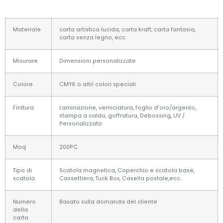
Materiale
carta artistica lucida, carta kraft, carta fantasia,
carta senza legno, ecc.
Misurare
Dimensioni personalizzate
Colore
CMYK o altri colori speciali
Finitura
Laminazione, verniciatura, foglio d'oro/argento,
stampa a caldo, goffratura, Debossing, UV /
Personalizzato
Moq
200PC
Tipo di
Scatola magnetica, Coperchio e scatola base,
scatola
Cassettiera, Tuck Box, Casella postale,ecc.
Numero
Basato sulla domanda del cliente
della
carta