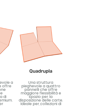
Sei volte
Un design pieghevo
multipannello con 
Quadrupla
massima flessibilità
spazio di presentazi
Adatto per set di ca
evole a
Una struttura
premium che richie
e offre
pieghevole a quattro
un layout sofisticat
one
pannelli che offre
una protezione
 e
maggiore flessibilità e
avanzata.
a di
spazio per la
remium.
disposizione delle carte.
er
Ideale per collezioni di