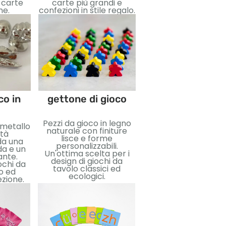
i carte
carte più grandi e
ne.
confezioni in stile regalo.
co in
gettone di gioco
Borsa con couli
Pezzi da gioco in legno
Borse con couliss
 metallo
naturale con finiture
personalizzate
ità
lisce e forme
progettate per ripo
da una
personalizzabili.
e organizzare i
da e un
Un'ottima scelta per i
componenti del gio
ante.
design di giochi da
Disponibile in vari
ochi da
tavolo classici ed
tessuti, dimensioni,
so ed
ecologici.
opzioni di stampa
ezione.