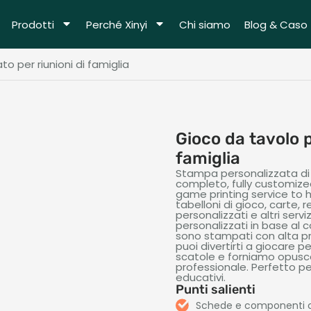
Prodotti
Perché Xinyi
Chi siamo
Blog & Caso
o per riunioni di famiglia
Gioco da tavolo p
famiglia
Stampa personalizzata di 
completo,
fully customiz
game printing service to
tabelloni di gioco, carte, 
personalizzati e altri serv
personalizzati in base al 
sono stampati con alta pre
puoi divertirti a giocare p
scatole e forniamo opuscoli
professionale. Perfetto per
educativi.
Punti salienti
Schede e componenti c