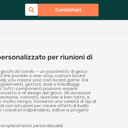
Contattaci
ersonalizzato per riunioni di
giochi da tavolo – un pacchetto di gioco
ed We provide a one-stop custom board
 help you create your own board game
. Dai
regolamenti, gettoni, dadi a imballaggi
izi, tutti i componenti possono essere
concetto e al design del gioco. Gli accessori
cisione, colorato, durevole e ben fatto, e
er molto tempo. Forniamo una varietà di tipi di
 con istruzioni per creare effetti di livello
 i creatori indipendenti, editori e progetti
ompletamente personalizzabili