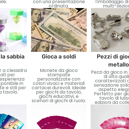
ile.
con una presentazione
l'imballaggio d
ordinata.
multi-sezio
 la sabbia
Gioca a soldi
Pezzi di gio
metallo
r a clessidra
Monete da gioco
Pezzi da gioco in
ati per
stampate
di alta qual
'esperienza
personalizzate con
caratterizzati 
sponibile in
colori vivaci e materiali
sensazione soli
e e stili per
cartacei durevoli. Ideale
aspetto eleg
a tavolo.
per giochi da tavolo,
Perfetto per gi
giochi educativi, e
tavolo di lus
scenari di giochi di ruolo.
edizioni da coll