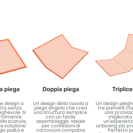
a piega
Doppia piega
Triplice
e design a
Un design della tavola a
Un design piegh
tta senza
piega singola che crea
tre pannelli ch
eghevole. Si
una struttura semplice
una protezi
ettamente
con un facile
migliorata
ella scatola,
assemblaggio. Ideale
un'esperienz
a soluzione
per confezioni di
unboxing più p
io pulita e
cartoncini compatte
Perfetto p