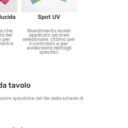
Stampa a cald
lucida
Spot UV
Lamina metallica
da che
Rivestimento lucido
applicata per un eff
tà del
applicato ad aree
riflettente. Perfetto
o per
selezionate. Ottimo per
aggiungere lusso 
vanti e
il contrasto e per
impatto visivo.
evidenziare dettagli
specifici.
da tavolo
tre specifiche del file della scheda di