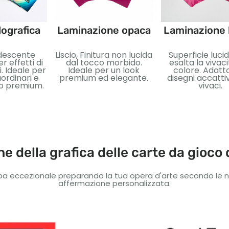
ografica
Laminazione opaca
Laminazione 
idescente
Liscio, Finitura non lucida
Superficie luci
r effetti di
dal tocco morbido.
esalta la vivaci
. Ideale per
Ideale per un look
colore. Adatt
ordinari e
premium ed elegante.
disegni accatti
vo premium.
vivaci.
he della grafica delle carte da gioco 
pa eccezionale preparando la tua opera d'arte secondo le nos
affermazione personalizzata.