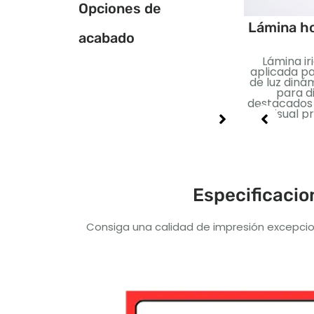
Opciones de
Estampado
unto UV
Lámina ho
acabado
Lámina metálica
iento brillante
Lámina ir
aplicada para un efecto
cado a áreas
aplicada p
reflectante.. Perfecto
ionadas.. Ideal
de luz dinám
para agregar lujo e
contrastar y
para d
impacto visual..
ltar detalles
destacados 
pecíficos..
visual 
Especificacio
Consiga una calidad de impresión excepcio