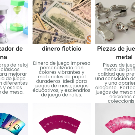
zador de
dinero ficticio
Piezas de ju
ena
metal
Dinero de juego impreso
res de reloj
Piezas de jue
personalizado con
 clásicos
metal de pri
colores vibrantes y
ara mejorar
calidad que pr
materiales de papel
ia de juego.
una sensación de
duraderos. Ideal para
n diferentes
y una aparie
juegos de mesa, juegos
 y estilos
elegante.. Perfe
educativos, y escenarios
s de mesa..
juegos de mesa d
de juego de roles.
ediciones 
coleccionis