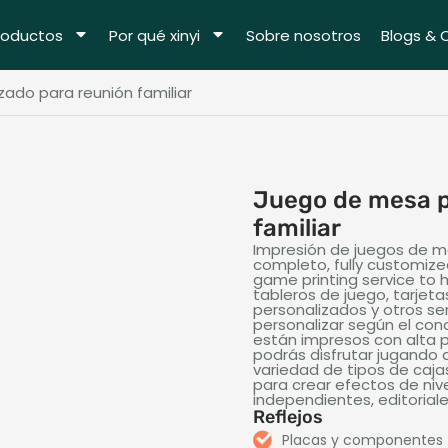
roductos
Por qué xinyi
Sobre nosotros
Blogs & 
ado para reunión familiar
Juego de mesa p
familiar
Impresión de juegos de m
completo,
fully customiz
game printing service to
tableros de juego, tarjeta
personalizados y otros s
personalizar según el con
están impresos con alta pr
podrás disfrutar jugand
variedad de tipos de caja
para crear efectos de niv
independientes, editorial
Reflejos
Placas y componentes 