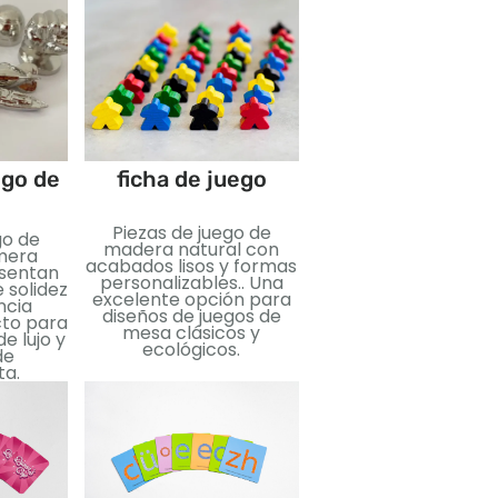
ego de
ficha de juego
Bolsa con cord
Piezas de juego de
Bolsas con cordó
go de
madera natural con
personalizadas
mera
acabados lisos y formas
diseñadas para
esentan
personalizables.. Una
almacenar y organi
 solidez
excelente opción para
componentes del jue
ncia
diseños de juegos de
Disponible en vari
cto para
mesa clásicos y
tejidos., tallas, y
e lujo y
ecológicos.
opciones de impresi
de
ta.