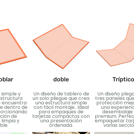
oblar
doble
Tríptic
 simple y
Un diseño de tablero de
Un diseño pleg
estructura
un solo pliegue que crea
tres paneles qu
Se encuentra
una estructura simple
protección mej
e dentro de
con fácil montaje.. Ideal
una experienc
oporcionando
para empaques de
desembalaje
ución de
tarjetas compactos con
premium. Perfec
 limpia y
una presentación
empaquetar tarj
ble.
ordenada.
varias seccio