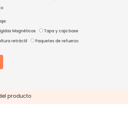
to
aje:
ígidas Magnéticas
Tapa y caja base
ltura retráctil
Paquetes de refuerzo
del producto