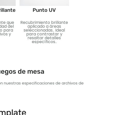
Estampado
illante
Punto UV
Lámina metálica
ante que
Recubrimiento brillante
aplicada para un ef
idad del
aplicado a áreas
reflectante.. Perfe
do para
seleccionadas.. Ideal
para agregar lujo 
ivos y
para contrastar y
impacto visual..
resaltar detalles
específicos..
juegos de mesa
n nuestras especificaciones de archivos de