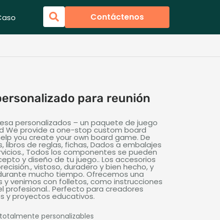
Contáctenos
Caso
ersonalizado para reunión
esa personalizados – un paquete de juego
ed We provide a one-stop custom board
 help you create your own board game
. De
s, libros de reglas, fichas, Dados a embalajes
ervicios., Todos los componentes se pueden
cepto y diseño de tu juego.. Los accesorios
ecisión., vistoso, duradero y bien hecho, y
o durante mucho tiempo. Ofrecemos una
s y venimos con folletos, como instrucciones
el profesional.. Perfecto para creadores
es y proyectos educativos.
totalmente personalizables