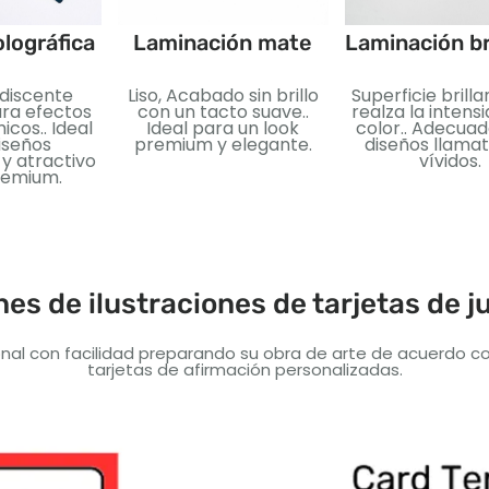
lográfica
Laminación mate
Laminación br
idiscente
Liso, Acabado sin brillo
Superficie brill
ara efectos
con un tacto suave..
realza la intens
icos.. Ideal
Ideal para un look
color.. Adecua
iseños
premium y elegante.
diseños llamat
y atractivo
vívidos.
premium.
nes de ilustraciones de tarjetas de 
nal con facilidad preparando su obra de arte de acuerdo co
tarjetas de afirmación personalizadas.