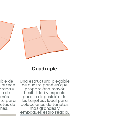
Seis veces
Un diseño plegable
paneles múltiples 
o
Cuádruple
máxima flexibilidad
espacio de
presentación. Adec
able de
Una estructura plegable
para juegos de tarje
e ofrece
de cuatro paneles que
premium que requie
orada y
proporciona mayor
un diseño sofisticad
ia de
flexibilidad y espacio
protección mejora
 más
para la disposición de
to para
las tarjetas.. Ideal para
etas de
colecciones de tarjetas
nes.
más grandes y
empaques estilo regalo.