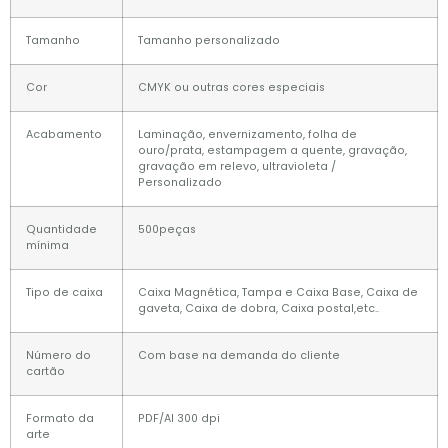
Tamanho
Tamanho personalizado
Cor
CMYK ou outras cores especiais
Acabamento
Laminação, envernizamento, folha de
ouro/prata, estampagem a quente, gravação,
gravação em relevo, ultravioleta /
Personalizado
Quantidade
500peças
mínima
Tipo de caixa
Caixa Magnética, Tampa e Caixa Base, Caixa de
gaveta, Caixa de dobra, Caixa postal,etc..
Número do
Com base na demanda do cliente
cartão
Formato da
PDF/AI 300 dpi
arte