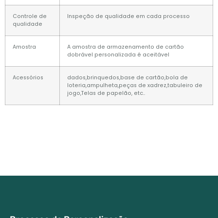
Controle de
Inspeção de qualidade em cada processo
qualidade
Amostra
A amostra de armazenamento de cartão
dobrável personalizada é aceitável
Acessórios
dados,brinquedos,base de cartão,bola de
loteria,ampulheta,peças de xadrez,tabuleiro de
jogo,Telas de papelão, etc..