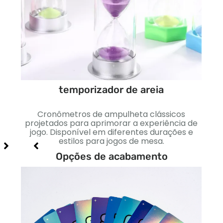
temporizador de areia
itos
es
es
Cronômetros de ampulheta clássicos
Dinh
ncias
projetados para aprimorar a experiência de
cores
jogo. Disponível em diferentes durações e
estilos para jogos de mesa.
e
Opções de acabamento