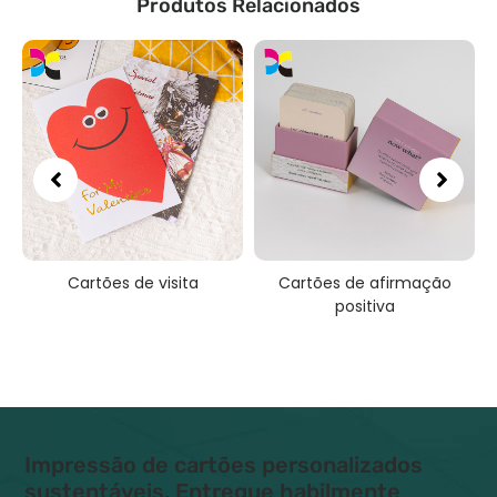
Produtos Relacionados
Cartões de visita
Cartões de afirmação
I
positiva
Impressão de cartões personalizados
sustentáveis, Entregue habilmente