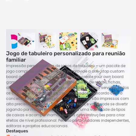
Jogo de tabuleiro personalizado para reunião
familiar
Impressão personalizada de jogos de tabuleiro – um pacote de
jogo completo,
fully customized We provide a one-stop custom
board game printing service to help you create your own board
game
. Dos tabuleiros de jogo, cartões, livros de regras, fichas,
dados para embalagens personalizadas e outros serviços, todos
os componentes podem ser personalizados de acordo com o
conceito e design do seu jogo. Os acessórios são impressos com
alta precisão, colorido, durável e bem feito, e você pode se divertir
jogando por muito tempo. Fornecemos uma variedade de tipos
de caixas e acompanhamos livretos com instruções para criar
efeitos de nível profissional. Perfeito para criadores independentes,
editoras e projetos educacionais.
Destaques