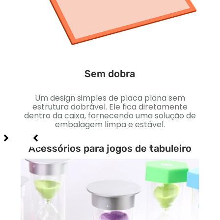
s com
s de
out
Sem dobra
Um design simples de placa plana sem
Um d
estrutura dobrável. Ele fica diretamente
uma 
dentro da caixa, fornecendo uma solução de
I
embalagem limpa e estável.
car
Acessórios para jogos de tabuleiro