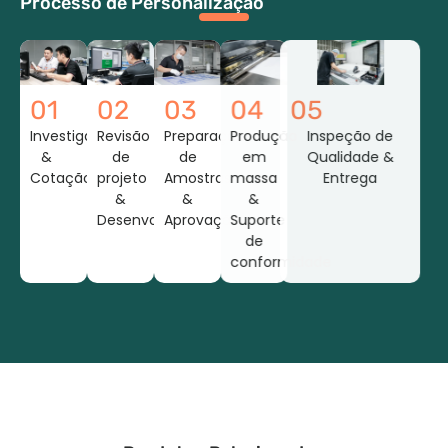
Processo de Personalização
01
02
03
04
05
Investigação
Revisão
Preparação
Produção
Inspeção de
&
de
de
em
Qualidade &
Cotação
projeto
Amostras
massa
Entrega
&
&
&
Desenvolvimento
Aprovação
Suporte
de
conformidade