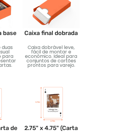
a base
Caixa final dobrada
Embalagem de fi
retrátil
e duas
Caixa dobrável leve,
Vedação plástic
sual
fácil de montar e
hermética para
o para
econômico. Ideal para
proteção e limpez
esentar
conjuntos de cartões
Ideal para proteg
artas.
prontos para varejo.
baralhos de carta
durante o transport
venda.
arta de
2.75" x 4.75" (Carta
3.5" x 5" (Cart