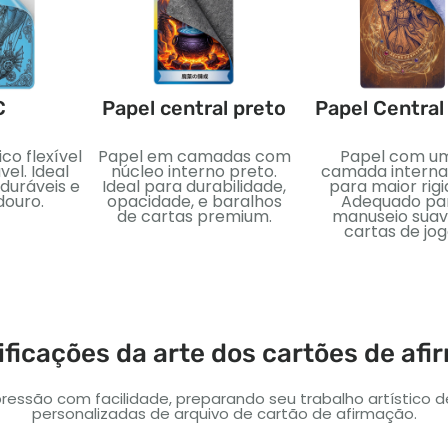
C
Papel central preto
Papel Central
ico flexível
Papel em camadas com
Papel com u
el. Ideal
núcleo interno preto.
camada interna
uráveis ​​e
Ideal para durabilidade,
para maior rigi
douro.
opacidade, e baralhos
Adequado pa
de cartas premium.
manuseio suav
cartas de jog
ficações da arte dos cartões de af
ressão com facilidade, preparando seu trabalho artístico 
personalizadas de arquivo de cartão de afirmação.