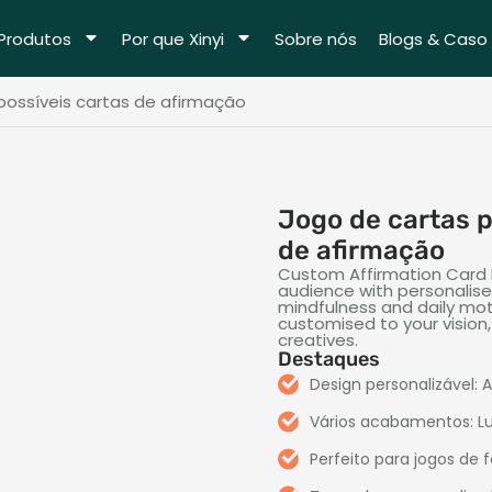
Produtos
Por que Xinyi
Sobre nós
Blogs & Caso
possíveis cartas de afirmação
Jogo de cartas p
de afirmação
Custom Affirmation Card Pr
audience with personalise
mindfulness and daily mot
customised to your vision
creatives
.
Destaques
Design personalizável: 
Vários acabamentos: Lus
Perfeito para jogos de 