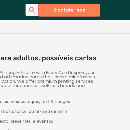
Contate-nos
ara adultos, possíveis cartas
inting – Inspire with Every Card Inspire your
d affirmation cards that inspire mindfulness
,
ivation
.
We offer premium printing services
,
ideal for coaches
,
wellness brands and
Adicione suas regras,
text & images
troso, fosco, ou textura de linho
festa, presentes, e eventos