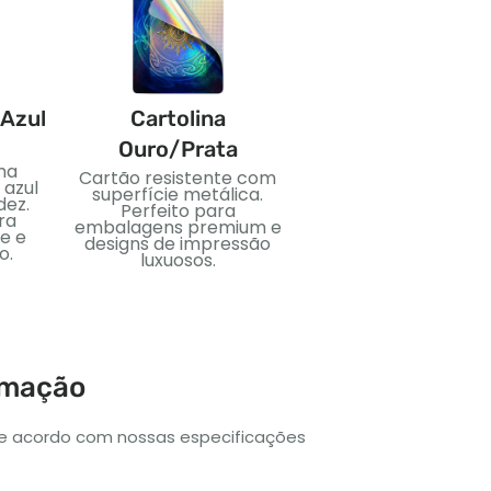
 Azul
Cartolina
PVC
Ouro/Prata
ma
Material plástico flexí
Cartão resistente com
 azul
e impermeável. Idea
superfície metálica.
dez.
para cartões duráveis 
Perfeito para
ra
uso duradouro.
embalagens premium e
e e
designs de impressão
o.
luxuosos.
irmação
de acordo com nossas especificações