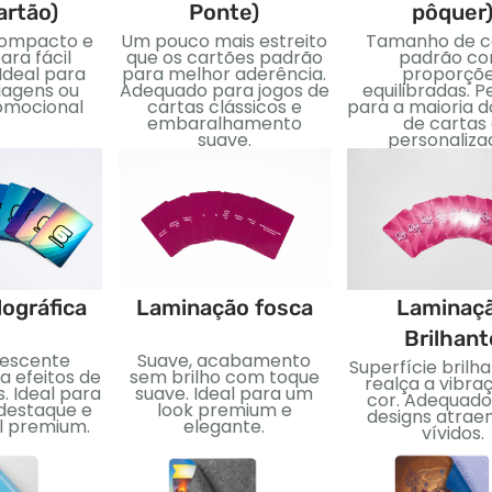
artão)
Ponte)
pôquer
ompacto e
Um pouco mais estreito
Tamanho de c
ara fácil
que os cartões padrão
padrão c
Ideal para
para melhor aderência.
proporçõ
iagens ou
Adequado para jogos de
equilibradas. P
omocional
cartas clássicos e
para a maioria d
embaralhamento
de cartas
suave.
personaliza
lográfica
Laminação fosca
Laminaç
Brilhant
descente
Suave, acabamento
Superfície brilh
a efeitos de
sem brilho com toque
realça a vibra
. Ideal para
suave. Ideal para um
cor. Adequado
 destaque e
look premium e
designs atrae
al premium.
elegante.
vívidos.