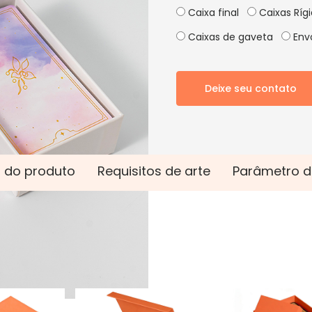
Caixa final
Caixas Ríg
Caixas de gaveta
Envo
Deixe seu contato
 do produto
Requisitos de arte
Parâmetro d