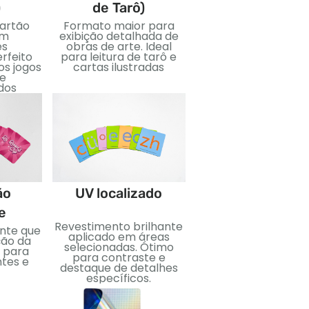
)
de Tarô)
Jumbo)
artão
Formato maior para
Cartões grandes p
om
exibição detalhada de
visuais ousados ​​e fá
es
obras de arte. Ideal
leitura. Ótimo par
erfeito
para leitura de tarô e
ensinar, eventos, 
os jogos
cartas ilustradas
edições especiais
 e
dos
Estampagem d
ão
UV localizado
folha
e
Revestimento brilhante
Folha metálica apli
ante que
aplicado em áreas
para um efeito reflex
ção da
selecionadas. Ótimo
Perfeito para adicio
 para
para contraste e
luxo e impacto visua
ntes e
destaque de detalhes
específicos.