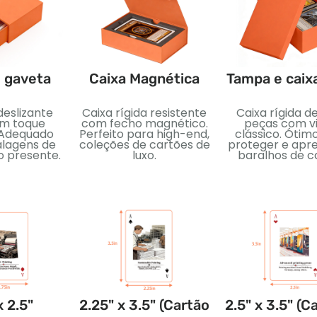
e gaveta
Caixa Magnética
Tampa e caix
deslizante
Caixa rígida resistente
Caixa rígida d
om toque
com fecho magnético.
peças com vi
 Adequado
Perfeito para high-end,
clássico. Ótim
lagens de
coleções de cartões de
proteger e apr
o presente.
luxo.
baralhos de c
x 2.5"
2.25" x 3.5" (Cartão
2.5" x 3.5" (C