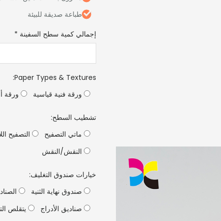
طباعة صديقة للبيئة
إجمالي كمية سطح السفينة
*
:
Paper Types & Textures
ورقة فنية قياسية
ورقة أس
تشطيب السطح:
ماتي التصفيح
التصفيح الل
النقش/النقش
خيارات صندوق التغليف:
صندوق نهاية الثنية
الصنادي
صناديق الأدراج
يتقلص الت