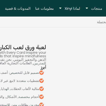
منتجات
لماذا Xinyi
معلومات عنا
المدونات & قضية
حتملة
لعبة ورق لعب الكبار،
ith Every Card Inspire your
s that inspire mindfulness
الذهن والتحفيز اليومي. نحن نق
للمدربين, العلامات التجارية العا
أبرز
تصميم قابل للتخصيص: أضف ا
تشطيبات متعددة: لامع, غير لام
مثالية لألعاب الحفلات, الهدايا,
أحجام مخصصة, الأشكال, والت
مخزون بطاقات متين للاستخدا