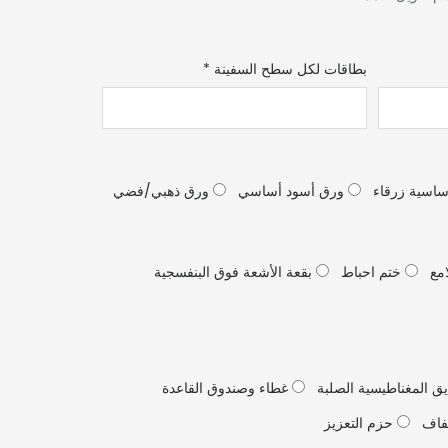
بطاقات لكل سطح السفينة
*
اسية زرقاء
ورق أسود أساسي
ورق ذهبي/فضي
امع
ختم احباط
بقعة الأشعة فوق البنفسجية
ق المغناطيسية الصلبة
غطاء وصندوق القاعدة
فاف
حزم التعزيز