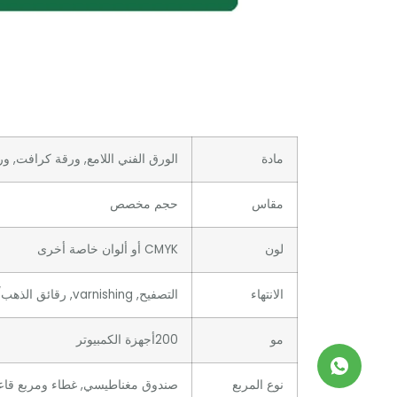
مادة
الورق الفني اللامع, ورقة كرافت, ورق
مقاس
حجم مخصص
لون
CMYK أو ألوان خاصة أخرى
الانتهاء
التصفيح, varnishing, رقائق الذهب/الفضة, ختم ساخن, النقش, debossing, الأشعة فوق البنفسجية / مخصصة
مو
200أجهزة الكمبيوتر
نوع المربع
صندوق مغناطيسي, غطاء ومربع قاعدة,