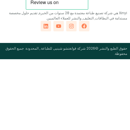
Xinyi هي شركة تصنيع طباعة معتمدة مع 28 سنوات من الخبرة, تقديم حلول مخصصة
في البطاقات, التغليف, والنشر للعملاء العالميين.
حقوق الطبع والنشر ©2026 شركة قوانغتشو شينيى للطباعة., المحدودة. جميع الحقوق
.