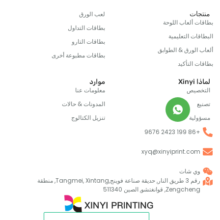
ات
لعب الورق
 ألعاب اللوحة
بطاقات التداول
ت التعليمية
بطاقات التارو
الورق & الطوابق
بطاقات مطبوعة أخرى
التأكيد
X
موارد
صيص
معلومات عنا
المدونات & حالات
ية
تنزيل الكتالوج
+86 1
xyq@xinyiprint.co
ي شات
رقم 3 طريق النار, حديقة صناعة فوينج,Tangmei, Xintang, منطقة
Zengch, قوانغتشو, الصين 511340