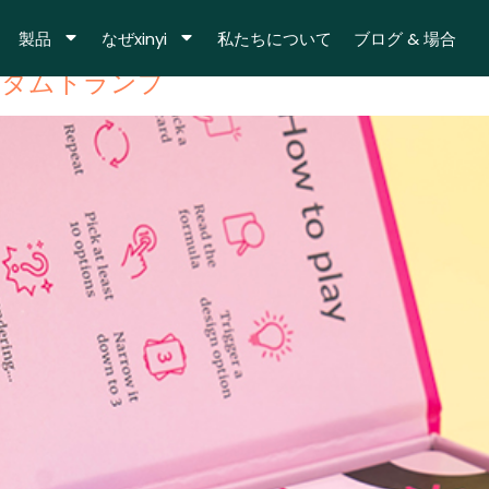
ランプ
製品
なぜxinyi
私たちについて
ブログ & 場合
スタムトランプ