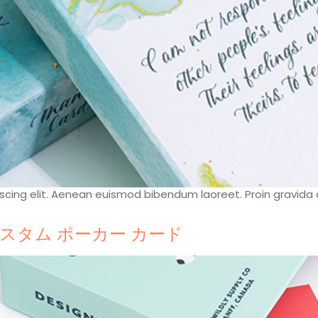
cing elit
.
Aenean euismod bibendum laoreet
.
Proin gravida
スタム ポーカー カード