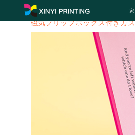
Product Category
:
ト
家
磁気フリップボックス付きカ