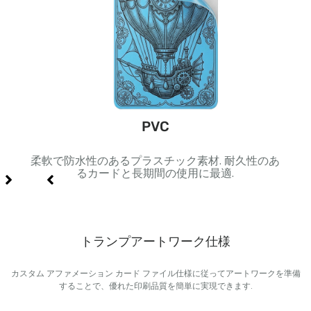
ック
PVC
ジや豪
柔軟で防水性のあるプラスチック素材. 耐久性のあ
黒色
るカードと長期間の使用に最適.
トランプアートワーク仕様
カスタム アファメーション カード ファイル仕様に従ってアートワークを準備
することで、優れた印刷品質を簡単に実現できます.