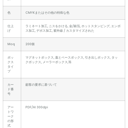
色
CMYKまたはその他の特殊な色
仕上
ラミネート加工, ニスをかける, 金/銀箔, ホットスタンピング, エンボ
げ
ス加工, デボス加工, 紫外線 / カスタマイズされた
Moq
200個
ボッ
マグネットボックス, 蓋とベースボックス, 引き出しボックス, タッ
クス
クボックス, メーラーボックス,等.
タイ
プ
カー
顧客の要求に基づいて
ド番
号
アー
PDF/AI 300dpi
トワ
ーク
の形
式