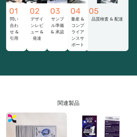
01
02
03
04
05
問い
デザイ
サンプ
量産 &
品質検査 & 配達
合わ
ンレビ
ル準備
コンプ
せ &
ュー &
& 承認
ライア
引用
発達
ンスサ
ポート
関連製品