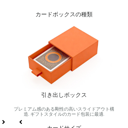
カードボックスの種類
引き出しボックス
属製容
プレミアム感のある剛性の高いスライドアウト構
マグ
セット
造. ギフトスタイルのカード包装に最適.