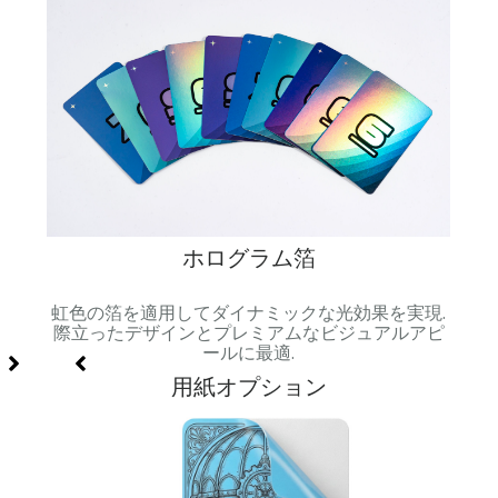
ホログラム箔
級感と
虹色の箔を適用してダイナミックな光効果を実現.
スム
.
際立ったデザインとプレミアムなビジュアルアピ
ールに最適.
用紙オプション