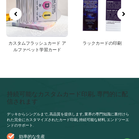
ム
カスタムフラッシュカード ア
ラックカードの印刷
ルファベット学習カード
持続可能なカスタムカード印刷, 専門的に配
信されます
デッキからシングルまで, 高品質を提供します, 業界の専門知識に裏付けら
れた完全にカスタマイズされたカード印刷, 持続可能な材料, エンドツーエ
ンドのサポート.
効率的な生産