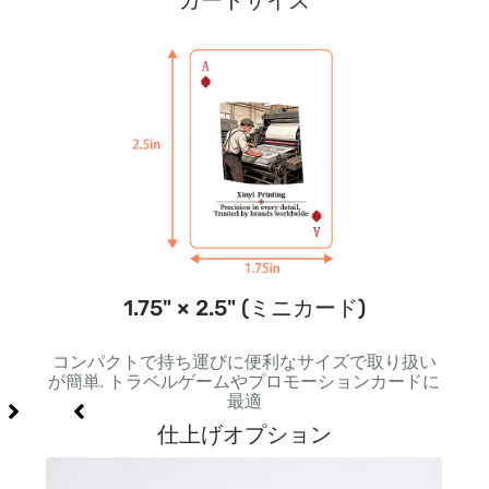
カードサイズ
1.75" × 2.5" (ミニカード)
角い形
コンパクトで持ち運びに便利なサイズで取り扱い
標準
適
が簡単. トラベルゲームやプロモーションカードに
力が
最適
仕上げオプション