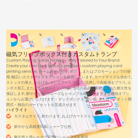
磁気フリップボックス付きカスタムトランプ
Custom Playing Cards Printing – Fully Tailored to Your Brand
Create your own deck with our premium custom playing card
printing services
. ゲーム用かどうか, ギフト, またはプロモーションでの使
用, 幅広いカスタマイズオプションを提供しています, カードサイズも含めて,
ストックの厚さ, 仕上げる, そしてアートワーク. 箔押しで高級感をプラス, エ
ンボス加工, またはカスタムエッジ印刷. 当社の高品質素材は優れた耐久性を
保証します, 鮮やかな色, スムーズなシャッフル体験. さまざまな梱包オプシ
ョンからお選びいただけます - タックボックス, 硬い箱, またはマグネット開
閉式 - 独自のカードセットを完成させます.
ハイライト
カスタムサイズ, 終わります, およびカードストック
鮮やかな高精度印刷, シャープな色
耐久性と滑らかさで完璧なシャッフルを実現