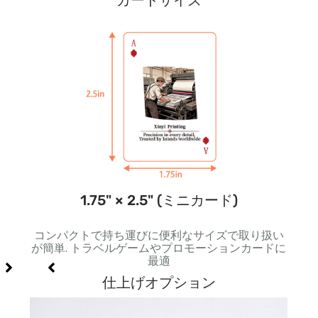
カードサイズ
1.75" × 2.5" (ミニカード)
角い形
コンパクトで持ち運びに便利なサイズで取り扱い
標準
適
が簡単. トラベルゲームやプロモーションカードに
力が
最適
仕上げオプション