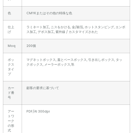
色
CMYKまたはその他の特殊な色
仕上
ラミネート加工, ニスをかける, 金/銀箔, ホットスタンピング, エンボ
げ
ス加工, デボス加工, 紫外線 / カスタマイズされた
Moq
200個
ボッ
マグネットボックス, 蓋とベースボックス, 引き出しボックス, タッ
クス
クボックス, メーラーボックス,等.
タイ
プ
カー
顧客の要求に基づいて
ド番
号
アー
PDF/AI 300dpi
トワ
ーク
の形
式