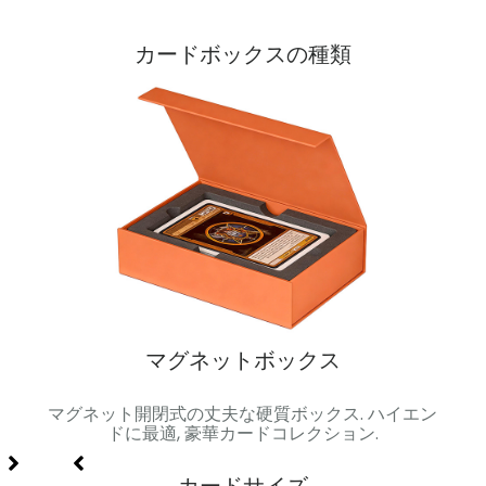
カードボックスの種類
マグネットボックス
属製容
マグネット開閉式の丈夫な硬質ボックス. ハイエン
クラ
セット
ドに最適, 豪華カードコレクション.
ド