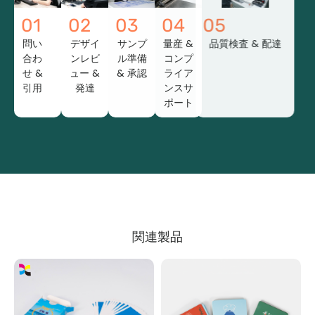
01
02
03
04
05
問い
デザイ
サンプ
量産 &
品質検査 & 配達
合わ
ンレビ
ル準備
コンプ
せ &
ュー &
& 承認
ライア
引用
発達
ンスサ
ポート
関連製品