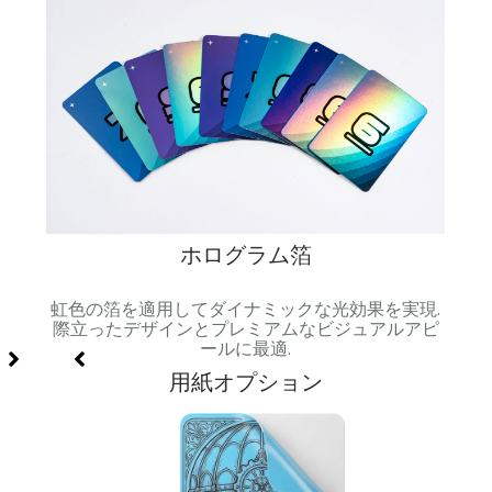
ホログラム箔
級感と
虹色の箔を適用してダイナミックな光効果を実現.
スム
.
際立ったデザインとプレミアムなビジュアルアピ
ールに最適.
用紙オプション