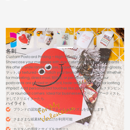
名刺
Custom Postcard Printing – High-Quality
,
Full-Color Designs
Showcase your message with eye-catching custom postcards
.
We offer a wide range of sizes
,
paper stocks
,
and finishes—glossy
,
マット,
or textured—to match your branding or occasion
.
Whether
for marketing
,
direct mail
, 招待状,
or personal greetings
,
our
postcards are printed in vibrant
,
fade-resistant colors for lasting
impact
.
Add personalized touches like spot UV
, フォイルスタンピン
グ,
or rounded corners
.
Ideal for businesses
, イベント, アーティスト,
そしてクリエイターたち.
ハイライト
ブランドの認知度とプロフェッショナリズムを強化します
さまざまな紙素材と仕上げが利用可能
カスタムの形状とサイズをサポート