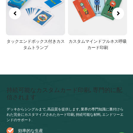
ン
タックエンドボックス付きカス
カスタムマインドフルネス呼吸
タムトランプ
カード印刷
持続可能なカスタムカード印刷, 専門的に配
信されます
デッキからシングルまで, 高品質を提供します, 業界の専門知識に裏付けら
れた完全にカスタマイズされたカード印刷, 持続可能な材料, エンドツーエ
ンドのサポート.
効率的な生産