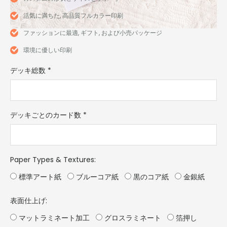
活気に満ちた, 高品質フルカラー印刷
ファッションに最適, ギフト, および小売パッケージ
環境に優しい印刷
デッキ総数
*
デッキごとのカード数
*
Paper Types & Textures
:
標準アート紙
ブルーコア紙
黒のコア紙
金銀紙
表面仕上げ:
マットラミネート加工
グロスラミネート
箔押し