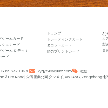
トランプ
なぜ
カ
ドゲームカード
トレーディングカード
製
ッシュカード
タロットカード
責
ドゲーム & デッキ
他のプリントカード
カード
86 199 2423 9676
xyq@xinyiprint.com
微信
No.3 Fire Road, 栄養産業公園,タンメイ, XINTANG, Zengcheng地区