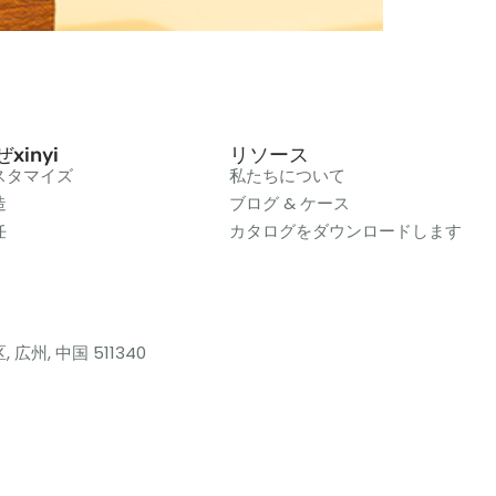
xinyi
リソース
スタマイズ
私たちについて
造
ブログ & ケース
任
カタログをダウンロードします
, 広州, 中国 511340