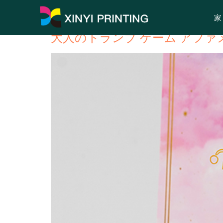
Product Category
:
肯
家
大人のトランプ ゲーム アファ