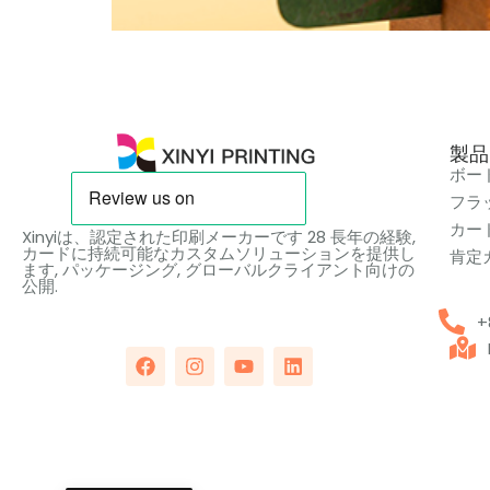
製品
ボー
フラ
カー
Xinyiは、認定された印刷メーカーです 28 長年の経験,
カードに持続可能なカスタムソリューションを提供し
肯定
ます, パッケージング, グローバルクライアント向けの
公開.
+