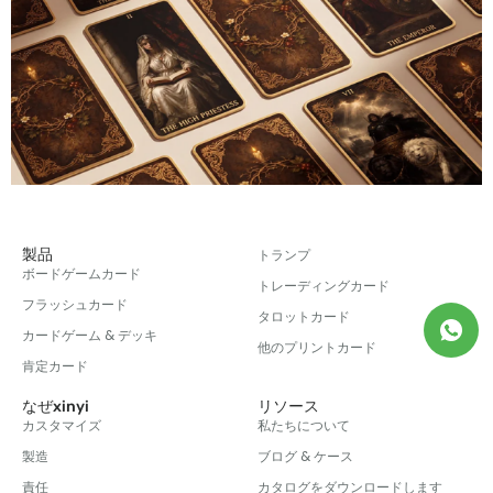
製品
トランプ
ボードゲームカード
トレーディングカード
フラッシュカード
タロットカード
カードゲーム & デッキ
他のプリントカード
肯定カード
なぜxinyi
リソース
カスタマイズ
私たちについて
製造
ブログ & ケース
責任
カタログをダウンロードします