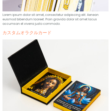
Lorem ipsum dolor sit amet
,
consectetur adipiscing elit
.
Aenean
euismod bibendum laoreet
.
Proin gravida dolor sit amet lacus
accumsan et viverra justo commodo
.
カスタムオラクルカード