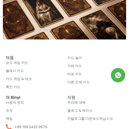
제품
카드 놀이
보드 게임 카드
거래 카드
플래시 카드
타로 카드
카드 게임 & 데크
다른 인쇄 카드
확인 카드
왜 Xinyi
자원
사용자 정의
우리에 대해
조작
블로그 & 케이스
책임
카탈로그를 다운로드하십시오
+86 199 2423 9676