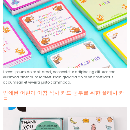
Lorem ipsum dolor sit amet
,
consectetur adipiscing elit
.
Aenean
euismod bibendum laoreet
.
Proin gravida dolor sit amet lacus
accumsan et viverra justo commodo
.
인쇄된 어린이 아침 식사 카드 공부를 위한 플래시 카
드