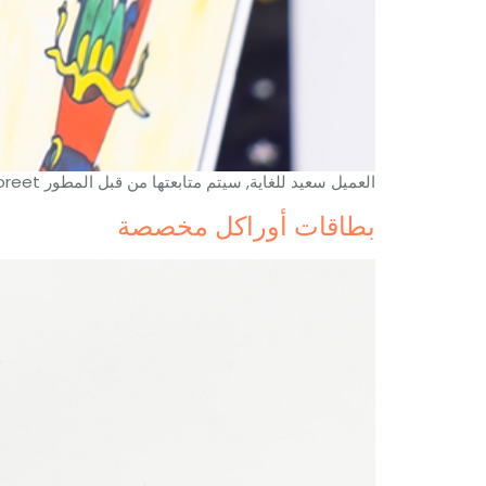
العميل سعيد للغاية, سيتم متابعتها من قبل المطور adipiscing. Aenean euismod bibendum laoreet. بالنسبة للنساء الحوامل، فهو ممتع للغاية، وهو مجرد رسم كاريكاتوري جيد.
بطاقات أوراكل مخصصة