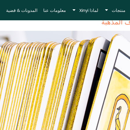
منتجات
لماذا Xinyi
معلومات عنا
المدونات & قضية
 المذهبة