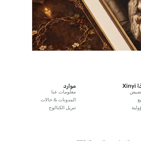
Xiny
موارد
خصيص
معلومات عنا
ع
المدونات & حالات
لية
تنزيل الكتالوج