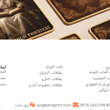
لعب الورق
ت
لماذا i
الت
ألعاب اللوحة
بطاقات التداول
تصني
ت التعليمية
بطاقات التارو
مسؤو
لورق & الطوابق
بطاقات مطبوعة أخرى
التأكيد
xyq@xinyiprint.com
وي شات