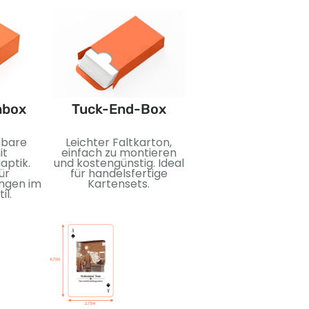
nbox
Tuck-End-Box
Booster-Pack
hbare
Leichter Faltkarton,
Kompakte, versiege
it
einfach zu montieren
Packungen zum
aptik.
und kostengünstig. Ideal
Überraschen un
ür
für handelsfertige
Sammeln. Ideal fü
ngen im
Kartensets.
Sammelkarten,
il.
Einzelhandelsdispla
und
Werbeveröffentlich