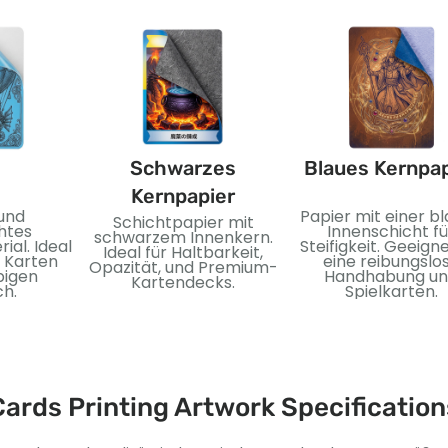
Schwarzes
Blaues Kernpap
Kernpapier
 und
Papier mit einer b
Schichtpapier mit
htes
Innenschicht fü
schwarzem Innenkern.
ial. Ideal
Steifigkeit. Geeigne
Ideal für Haltbarkeit,
e Karten
eine reibungslo
Opazität, und Premium-
bigen
Handhabung u
Kartendecks.
h.
Spielkarten.
Cards Printing Artwork Specification