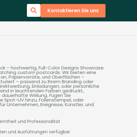
Kontaktieren Sie uns
uck – hochwertig,
Full-Color Designs Showcase
atching custom postcards
. Wir bieten eine
an, Papiervorräte, und Oberflächen –
kturiert – passend zu Ihrem Branding oder
Direktwerbung, Einladungen, oder persönliche
sind in leuchtenden Farben gedruckt,
r dauerhafte Wirkung. Fügen Sie
ie Spot-UV hinzu, Folienstempel, oder
für Unternehmen, Ereignisse, Künstler, und
nntheit und Professionalität
rten und Ausführungen verfügbar