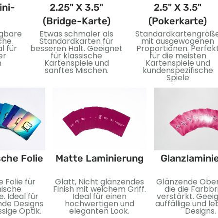
ini-
2.25" X 3.5"
2.5" X 3.5"
(Bridge-Karte)
(Pokerkarte)
gbare
Etwas schmaler als
Standardkartengröß
che
Standardkarten für
mit ausgewogenen
l für
besseren Halt. Geeignet
Proportionen. Perfek
er
für klassische
für die meisten
n
Kartenspiele und
Kartenspiele und
sanftes Mischen.
kundenspezifische
Spiele
sche Folie
Matte Laminierung
Glanzlamini
 Folie für
Glatt, Nicht glänzendes
Glänzende Ober
ische
Finish mit weichem Griff.
die die Farbbr
. Ideal für
Ideal für einen
verstärkt. Geeig
nde Designs
hochwertigen und
auffällige und l
sige Optik.
eleganten Look.
Designs.