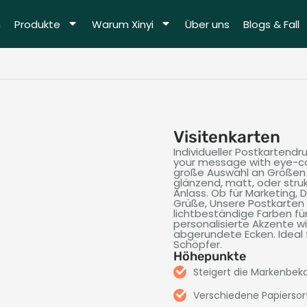
m
Produkte
Warum Xinyi
Über uns
Blogs & Fall
Visitenkarten
Individueller Postkartendr
your message with eye-c
große Auswahl an Größen 
glänzend, matt, oder stru
Anlass. Ob für Marketing, 
Grüße, Unsere Postkarten 
lichtbeständige Farben fü
personalisierte Akzente w
abgerundete Ecken. Ideal 
Schöpfer.
Höhepunkte
Steigert die Markenbeka
Verschiedene Papierso