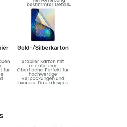
Wirkung.
Hervorhebung
bestimmter Details.
ier
Gold-/Silberkarton
PVC
lauen
Stabiler Karton mit
Flexibles und
r
metallischer
wasserdichtes
t für
Oberfläche. Perfekt für
Kunststoffmaterial. Idea
se
hochwertige
für langlebige Karten
nd
Verpackungen und
und langlebigen
luxuriöse Druckdesigns.
Gebrauch.
s