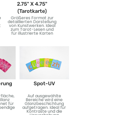
2.75" X 4.75"
3.5" X 5" (Jumbo-
(Tarotkarte)
Karte)
e
Größeres Format zur
Übergroße Karten für
detaillierten Darstellung
auffällige Bilder und
t
von Kunstwerken. Ideal
einfaches Lesen. Ideal
zum Tarot-Lesen und
zum Unterrichten,
für illustrierte Karten
Ereignisse, oder
Sondereditionen.
Folienprägun
erung
Spot-UV
Für einen
fläche,
Auf ausgewählte
reflektierenden Eff
illanz
Bereiche wird eine
wird eine Metallfol
net für
Glanzbeschichtung
aufgebracht. Perfekt
ebendige
aufgetragen. Ideal für
mehr Luxus und visue
Kontraste und die