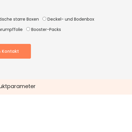
ische starre Boxen
Deckel- und Bodenbox
rumpffolie
Booster-Packs
n Kontakt
uktparameter