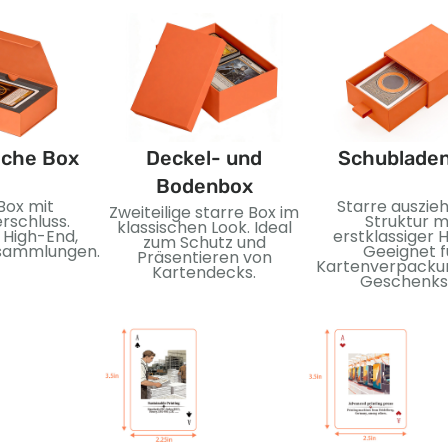
sche Box
Deckel- und
Schublade
Bodenbox
Box mit
Starre auszie
Zweiteilige starre Box im
rschluss.
Struktur m
klassischen Look. Ideal
 High-End,
erstklassiger H
zum Schutz und
sammlungen.
Geeignet f
Präsentieren von
Kartenverpacku
Kartendecks.
Geschenkst