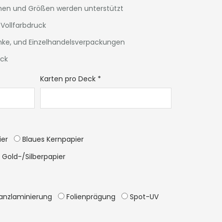
rmen und Größen werden unterstützt
Vollfarbdruck
nke, und Einzelhandelsverpackungen
uck
Karten pro Deck
*
ier
Blaues Kernpapier
Gold-/Silberpapier
anzlaminierung
Folienprägung
Spot-UV