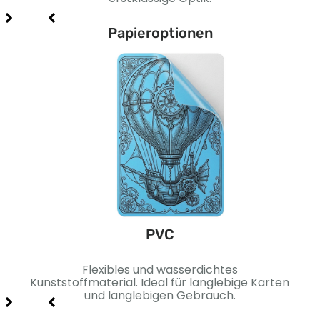
Papieroptionen
PVC
äche.
Flexibles und wasserdichtes
Sc
 und
Kunststoffmaterial. Ideal für langlebige Karten
Idea
und langlebigen Gebrauch.