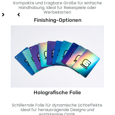
tive
Kompakte und tragbare Größe für einfache
E
nd
Handhabung. Ideal für Reisespiele oder
b
Werbekarten
Finishing-Optionen
Holografische Folie
ine
Schillernde Folie für dynamische Lichteffekte.
Gla
ehr
Ideal für herausragende Designs und
G
erstklassige Optik.