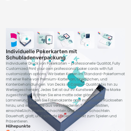
Individuelle Pokerkarten mit
Schubladenverpackung
Individueller Druck von Pokerkarten – professionelle Qualität,
Fully
Customized Print your own professional poker cards with full
customization options
. Wir bieten Karten im Standard-Pokerformat
mit einer Reihe von Premium-Karten an, Oberflächen, und
Kantenbehandlungen. Von Decks in Casino-Qualität bis hin zu
Werbegeschenken, Jedes Set ist auf Ihr Kunstwerk und Ihre Marke
zugeschnitten. Wählen Sie eine matte oder glänzende
Laminierung, Fügen Sie Folienakzente oder individuelle Rückseiten
hinzu, und wählen Sie aus verschiedenen Schachtelstilen,
einschließlich Einsteckschachteln und starren Schachteln.
Dauerhaft, glatt, und scharfe Farben – perfekt zum Spielen und
Präsentieren.
Höhepunkte