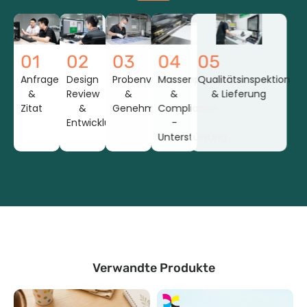
01
02
03
04
05
Anfrage
Design
Probenvorbereitung
Massenproduktion
Qualitätsinspektion
&
Review
&
&
& Lieferung
Zitat
&
Genehmigung
Compliance
Entwicklung
-
Unterstützung
Verwandte Produkte