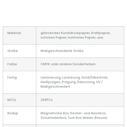
Material
glänzendes Kunstdruckpapier, Kraftpapier,
schickes Papier, holzfreies Papier, usw.
Größe
Maßgeschneiderte Größe
Farbe
CMYK oder andere Sonderfarben
Fertig
Laminierung, Lackierung, Gold/Silberfolie,
Heißprägen, Prägung, Debossing, UV /
Maßgeschneidert
MOQ
200PCs
Boxtyp
Magnetische Box, Deckel- und Basisbox,
Schubladenbox, Tuck Box, Mailer-Box,usw.