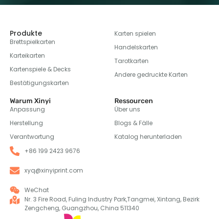
Produkte
Karten spielen
Brettspielkarten
Handelskarten
Karteikarten
Tarotkarten
Kartenspiele & Decks
Andere gedruckte Karten
Bestätigungskarten
Warum Xinyi
Ressourcen
Anpassung
Über uns
Herstellung
Blogs & Fälle
Verantwortung
Katalog herunterladen
+86 199 2423 9676
xyq@xinyiprint.com
WeChat
Nr. 3 Fire Road, Fuling Industry Park,Tangmei, Xintang, Bezirk
Zengcheng, Guangzhou, China 511340