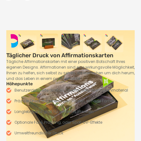
Täglicher Druck von Affirmationskarten
Tägliche Affirmationskarten mit einer positiven Botschaft Ihres
eigenen Designs. Affirmationen sind eine wirkungsvolle Möglichkeit,
Ihnen zu helfen, sich selbst zu sehen, die Menschen um dich herum,
und das Leben in einem positiven Licht.
Höhepunkte
Benutzerdefinierte Größen, Oberflächen, und Kartenmaterial
Präziser Druck mit lebendigen Farben, scharfe Farben
Langlebig und glatt für perfektes Mischen
Optionale Folie, Prägung, oder Spot-UV-Effekte
Umweltfreundlicher Druck