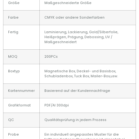
Größe
Maßgeschneiderte Größe
Farbe
CMYK oder andere Sonderfarben
Fertig
Laminierung, Lackierung, Gold/Silberfolie,
Heißprägen, Prägung, Debossing, UV /
Maßgeschneidert
MOQ
200PCs
Boxtyp
Magnetische Box, Deckel- und Basisbox,
Schubladenbox, Tuck Box, Mailer-Box,usw.
Kartennummer
Basierend auf der Kundennachfrage
Grafikformat
PDF/AI 300dpi
QC
Qualitätsprüfung in jedem Prozess
Probe
Ein individuell angepasstes Muster für die