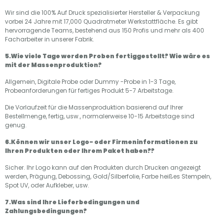
Wir sind die 100% Auf Druck spezialisierter Hersteller & Verpackung
vorbei 24 Jahre mit 17,000 Quadratmeter Werkstattfläche. Es gibt
hervorragende Teams, bestehend aus 150 Profis und mehr als 400
Facharbeiter in unserer Fabrik.
5.Wie viele Tage werden Proben fertiggestellt? Wie wäre es
mit der Massenproduktion?
Allgemein, Digitale Probe oder Dummy -Probe in 1-3 Tage,
Probeanforderungen für fertiges Produkt 5-7 Arbeitstage.
Die Vorlaufzeit für die Massenproduktion basierend auf Ihrer
Bestellmenge, fertig, usw., normalerweise 10-15 Arbeitstage sind
genug.
6.Können wir unser Logo- oder Firmeninformationen zu
Ihren Produkten oder Ihrem Paket haben??
Sicher. Ihr Logo kann auf den Produkten durch Drucken angezeigt
werden, Prägung, Debossing, Gold/Silberfolie, Farbe heißes Stempeln,
Spot UV, oder Aufkleber, usw.
7.Was sind Ihre Lieferbedingungen und
Zahlungsbedingungen?