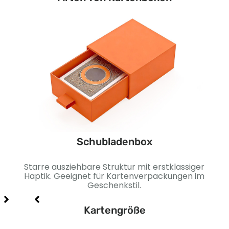
Schubladenbox
um
Starre ausziehbare Struktur mit erstklassiger
Stab
r
Haptik. Geeignet für Kartenverpackungen im
und
Geschenkstil.
Kartengröße