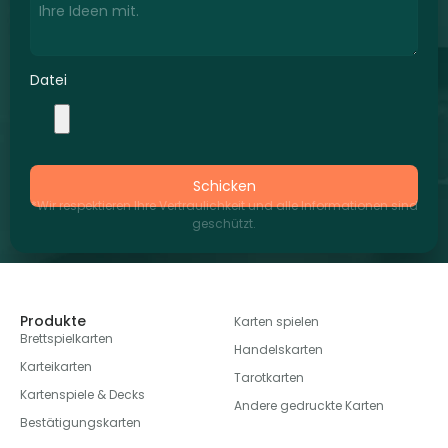
Datei
Schicken
*Wir respektieren Ihre Vertraulichkeit und alle Informationen sind
geschützt.
Produkte
Karten spielen
Brettspielkarten
Handelskarten
Karteikarten
Tarotkarten
Kartenspiele & Decks
Andere gedruckte Karten
Bestätigungskarten
Warum Xinyi
Ressourcen