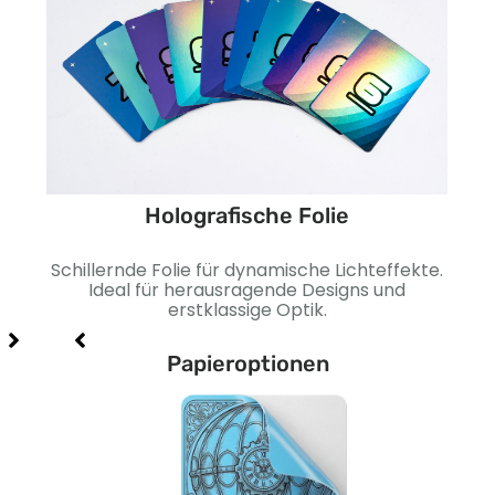
Holografische Folie
ine
Schillernde Folie für dynamische Lichteffekte.
Gla
ehr
Ideal für herausragende Designs und
G
erstklassige Optik.
Papieroptionen