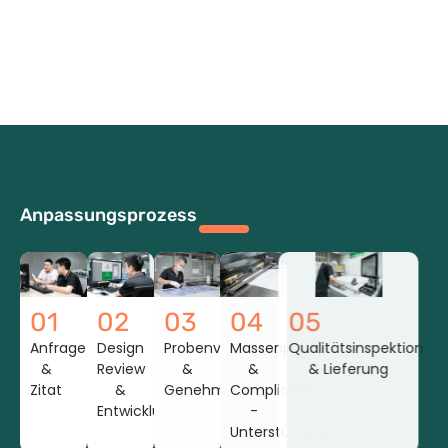
Anpassungsprozess
01
02
03
04
05
Anfrage
Design
Probenvorbereitung
Massenproduktion
Qualitätsinspektion
&
Review
&
&
& Lieferung
Zitat
&
Genehmigung
Compliance
Entwicklung
-
Unterstützung