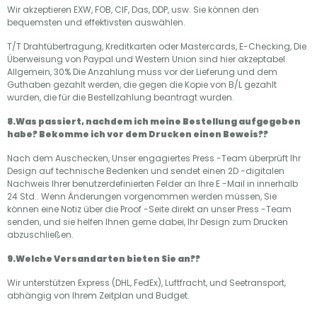
Wir akzeptieren EXW, FOB, CIF, Das, DDP, usw. Sie können den
bequemsten und effektivsten auswählen.
T/T Drahtübertragung, Kreditkarten oder Mastercards, E-Checking, Die
Überweisung von Paypal und Western Union sind hier akzeptabel.
Allgemein, 30% Die Anzahlung muss vor der Lieferung und dem
Guthaben gezahlt werden, die gegen die Kopie von B/L gezahlt
wurden, die für die Bestellzahlung beantragt wurden.
8.Was passiert, nachdem ich meine Bestellung aufgegeben
habe? Bekomme ich vor dem Drucken einen Beweis??
Nach dem Auschecken, Unser engagiertes Press -Team überprüft Ihr
Design auf technische Bedenken und sendet einen 2D -digitalen
Nachweis Ihrer benutzerdefinierten Felder an Ihre E -Mail in innerhalb
24 Std.. Wenn Änderungen vorgenommen werden müssen, Sie
können eine Notiz über die Proof -Seite direkt an unser Press -Team
senden, und sie helfen Ihnen gerne dabei, Ihr Design zum Drucken
abzuschließen.
9.Welche Versandarten bieten Sie an??
Wir unterstützen Express (DHL, FedEx), Luftfracht, und Seetransport,
abhängig von Ihrem Zeitplan und Budget.