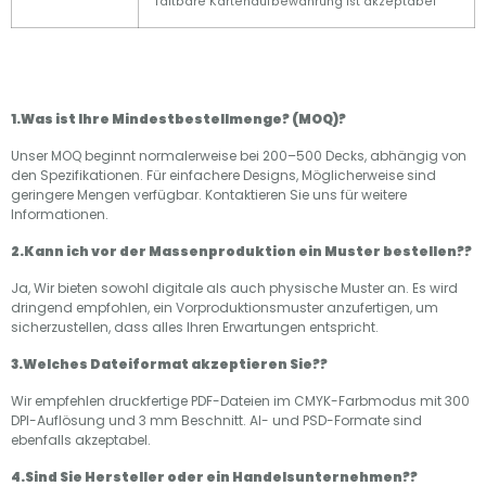
faltbare Kartenaufbewahrung ist akzeptabel
1.Was ist Ihre Mindestbestellmenge? (MOQ)?
Unser MOQ beginnt normalerweise bei 200–500 Decks, abhängig von
den Spezifikationen. Für einfachere Designs, Möglicherweise sind
geringere Mengen verfügbar. Kontaktieren Sie uns für weitere
Informationen.
2.Kann ich vor der Massenproduktion ein Muster bestellen??
Ja, Wir bieten sowohl digitale als auch physische Muster an. Es wird
dringend empfohlen, ein Vorproduktionsmuster anzufertigen, um
sicherzustellen, dass alles Ihren Erwartungen entspricht.
3.Welches Dateiformat akzeptieren Sie??
Wir empfehlen druckfertige PDF-Dateien im CMYK-Farbmodus mit 300
DPI-Auflösung und 3 mm Beschnitt. AI- und PSD-Formate sind
ebenfalls akzeptabel.
4.Sind Sie Hersteller oder ein Handelsunternehmen??