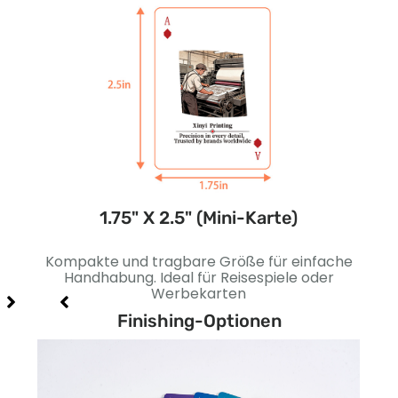
e)
1.75" X 2.5" (Mini-Karte)
tive
Kompakte und tragbare Größe für einfache
E
nd
Handhabung. Ideal für Reisespiele oder
b
Werbekarten
Finishing-Optionen