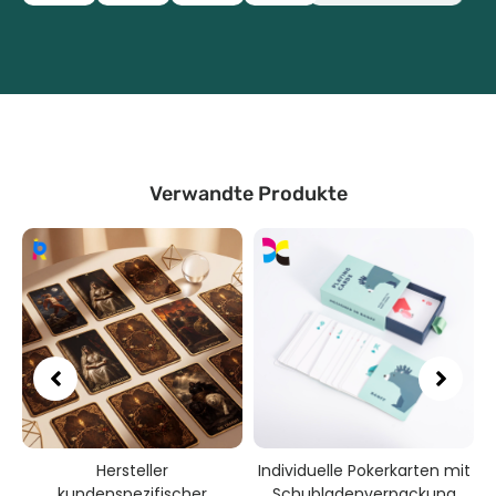
Verwandte Produkte
ller
Individuelle Pokerkarten mit
Benutzerdefinierter
ifischer
Schubladenverpackung
Kartenspieldr