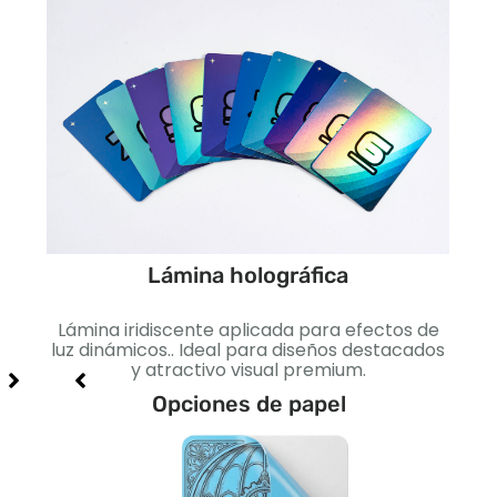
Lámina holográfica
cto
Lámina iridiscente aplicada para efectos de
Lis
jo e
luz dinámicos.. Ideal para diseños destacados
I
y atractivo visual premium.
Opciones de papel