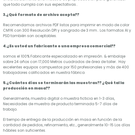
que todo cumpla con sus expectativas..
3.¿Qué formato de archivo acepta??
Recomendamos archivos PDF listos para imprimir en modo de color
CMYK con 300 Resolución DPI y sangrado de 3 mm.. Los formatos AI y
PSD también son aceptables.
4.¿Es usted un fabricante o una empresa comercial??
somos el 100% Fabricante especializado en impresión. & embalaje
sobre 24 años con 17,000 Metros cuadrados de área de taller.. Hay
excelentes equipos compuestos por 150 profesionales y más de 400
trabajadores calificados en nuestra fábrica.
5.¿Cuántos días se terminarán las muestras?? ¿Qué tal la
producción en masa??
Generalmente, muestra digital o muestra ficticia en 1-3 días,
Necesidades de muestra de producto terminada 5-7 días de
trabajo.
El tiempo de entrega de la producción en masa en función de la
cantidad de pedidos, refinamiento, etc., generalmente 10-15 Los días
hábiles son suficientes.