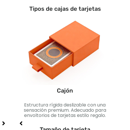
Tipos de cajas de tarjetas
Cajón
 para
Estructura rígida deslizable con una
Caja
a
sensación premium. Adecuado para
Pe
enor,
envoltorios de tarjetas estilo regalo.
Tamaño de tarjeta