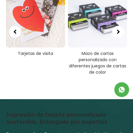
de visita
Mazo de cartas
Juego de m
personalizado con
personalizado pa
diferentes juegos de cartas
de color
Impresión de tarjeta personalizada
sostenible, Entregado por expertos