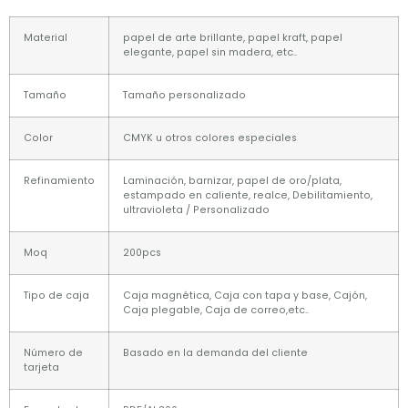
Material
papel de arte brillante, papel kraft, papel
elegante, papel sin madera, etc..
Tamaño
Tamaño personalizado
Color
CMYK u otros colores especiales
Refinamiento
Laminación, barnizar, papel de oro/plata,
estampado en caliente, realce, Debilitamiento,
ultravioleta / Personalizado
Moq
200pcs
Tipo de caja
Caja magnética, Caja con tapa y base, Cajón,
Caja plegable, Caja de correo,etc..
Número de
Basado en la demanda del cliente
tarjeta