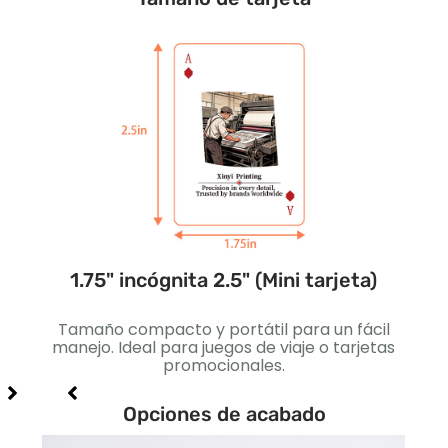
ada)
1.75" incógnita 2.5" (Mini tarjeta)
2.2
s
Tamaño compacto y portátil para un fácil
Lige
iales
manejo. Ideal para juegos de viaje o tarjetas
est
promocionales.
par
Opciones de acabado