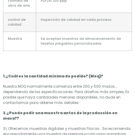
Formato de
PDF/AI 300 ppp
obra de arte
control de
Inspección de calidad en cada proceso.
calidad
Muestra
Se aceptan muestras de almacenamiento de
tarjetas plegables personalizadas
1.¿Cuál es la cantidad mínima de pedido? (Moq)?
Nuestro MOQ normalmente comienza entre 200 y 500 mazos.,
dependiendo de las especificaciones. Para diseños más simples, Es
posible que haya cantidades menores disponibles; no dude en
contactarnos para obtener más detalles..
2.¿Puedo pedir una muestra antes de la producción en
masa??
Sí, Ofrecemos muestras digitales y muestras físicas.. Se recomienda
encarecidamente una muestra de preproducción para garantizar