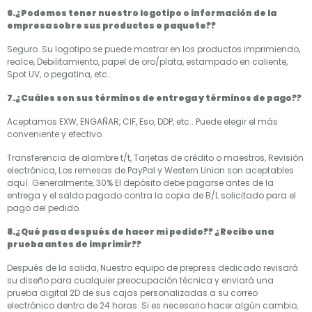
6.¿Podemos tener nuestro logotipo o información de la
empresa sobre sus productos o paquete??
Seguro. Su logotipo se puede mostrar en los productos imprimiendo,
realce, Debilitamiento, papel de oro/plata, estampado en caliente,
Spot UV, o pegatina, etc..
7.¿Cuáles son sus términos de entrega y términos de pago??
Aceptamos EXW, ENGAÑAR, CIF, Eso, DDP, etc.. Puede elegir el más
conveniente y efectivo.
Transferencia de alambre t/t, Tarjetas de crédito o maestros, Revisión
electrónica, Los remesas de PayPal y Western Union son aceptables
aquí. Generalmente, 30% El depósito debe pagarse antes de la
entrega y el saldo pagado contra la copia de B/L solicitado para el
pago del pedido.
8.¿Qué pasa después de hacer mi pedido?? ¿Recibo una
prueba antes de imprimir??
Después de la salida, Nuestro equipo de prepress dedicado revisará
su diseño para cualquier preocupación técnica y enviará una
prueba digital 2D de sus cajas personalizadas a su correo
electrónico dentro de 24 horas. Si es necesario hacer algún cambio,