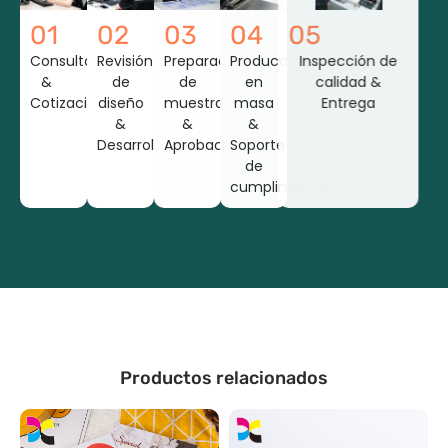
01
02
03
04
05
Consulta
Revisión
Preparación
Producción
Inspección de
&
de
de
en
calidad &
Cotización
diseño
muestra
masa
Entrega
&
&
&
Desarrollo
Aprobación
Soporte
de
cumplimiento
Productos relacionados