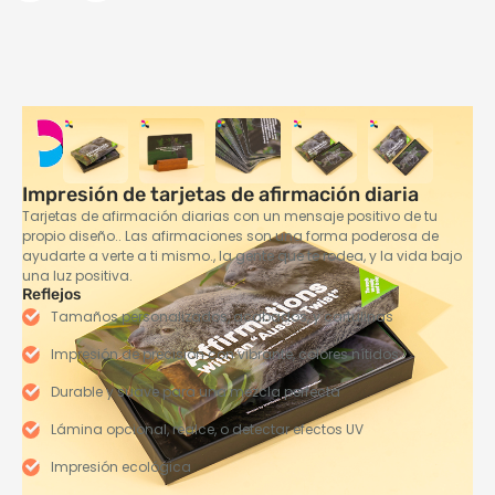
Impresión de tarjetas de afirmación diaria
Tarjetas de afirmación diarias con un mensaje positivo de tu
propio diseño.. Las afirmaciones son una forma poderosa de
ayudarte a verte a ti mismo., la gente que te rodea, y la vida bajo
una luz positiva.
Reflejos
Tamaños personalizados, acabados, y cartulinas
Impresión de precisión con vibrante, colores nítidos
Durable y suave para una mezcla perfecta
Lámina opcional, realce, o detectar efectos UV
Impresión ecológica