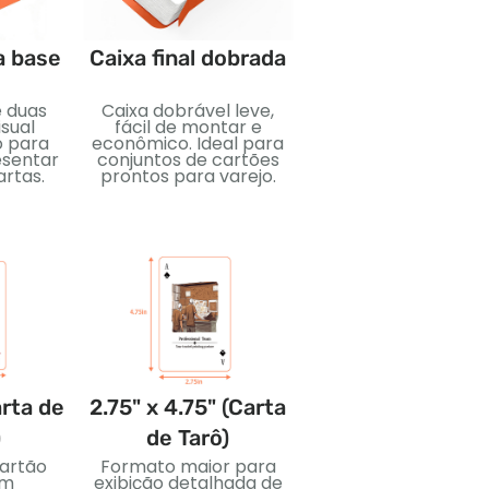
a base
Caixa final dobrada
Embalagem de fi
retrátil
e duas
Caixa dobrável leve,
Vedação plástic
sual
fácil de montar e
hermética para
o para
econômico. Ideal para
proteção e limpez
esentar
conjuntos de cartões
Ideal para proteg
artas.
prontos para varejo.
baralhos de carta
durante o transport
venda.
arta de
2.75" x 4.75" (Carta
3.5" x 5" (Cart
)
de Tarô)
Jumbo)
artão
Formato maior para
Cartões grandes p
om
exibição detalhada de
visuais ousados ​​e fá