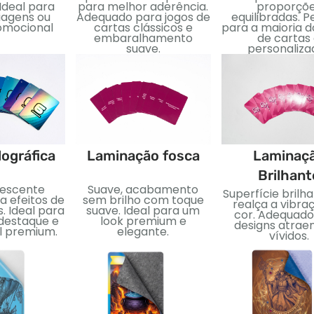
Ideal para
para melhor aderência.
proporçõ
iagens ou
Adequado para jogos de
equilibradas. P
omocional
cartas clássicos e
para a maioria d
embaralhamento
de cartas
suave.
personaliza
lográfica
Laminação fosca
Laminaç
Brilhant
descente
Suave, acabamento
Superfície brilh
a efeitos de
sem brilho com toque
realça a vibra
. Ideal para
suave. Ideal para um
cor. Adequado
 destaque e
look premium e
designs atrae
al premium.
elegante.
vívidos.