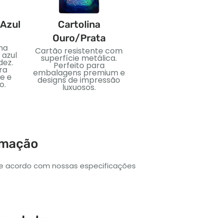
 Azul
Cartolina
PVC
Ouro/Prata
ma
Material plástico flexí
Cartão resistente com
 azul
e impermeável. Idea
superfície metálica.
dez.
para cartões duráveis 
Perfeito para
ra
uso duradouro.
embalagens premium e
e e
designs de impressão
o.
luxuosos.
irmação
de acordo com nossas especificações