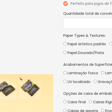
Perfeito para jogos de 
Quantidade total de convé
Paper Types & Textures
:
Papel artístico padrão
Papel Dourado/Prata
Acabamentos de Superfície
Laminação fosca
Lam
UV localizado
Gravaçã
Opções de caixa de embal
Caixa final
Caixas Ríg
Caixas de gaveta
Envo