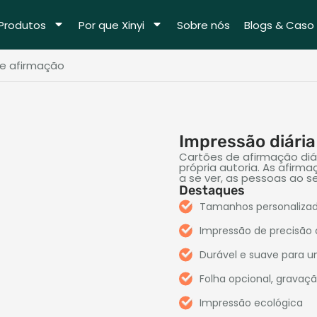
Produtos
Por que Xinyi
Sobre nós
Blogs & Caso
de afirmação
Impressão diária
Cartões de afirmação di
própria autoria. As afir
a se ver, as pessoas ao se
Destaques
Tamanhos personalizad
Impressão de precisão 
Durável e suave para 
Folha opcional, gravaçã
Impressão ecológica