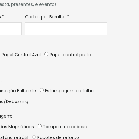
festa, presentes, e eventos
s
*
Cartas por Baralho
*
Papel Central Azul
Papel central preto
:
inação Brilhante
Estampagem de folha
o/Debossing
agem:
idas Magnéticas
Tampa e caixa base
ltório retrátil
Pacotes de reforço