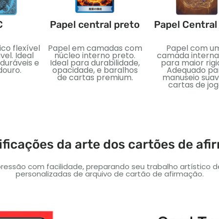
C
Papel central preto
Papel Central
ico flexível
Papel em camadas com
Papel com u
el. Ideal
núcleo interno preto.
camada interna
uráveis ​​e
Ideal para durabilidade,
para maior rigi
douro.
opacidade, e baralhos
Adequado pa
de cartas premium.
manuseio suav
cartas de jog
ficações da arte dos cartões de af
ressão com facilidade, preparando seu trabalho artístico 
personalizadas de arquivo de cartão de afirmação.