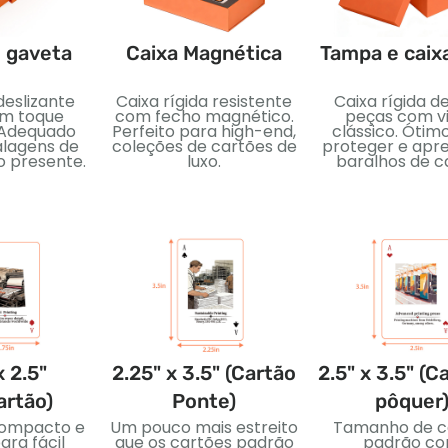
e gaveta
Caixa Magnética
Tampa e caix
deslizante
Caixa rígida resistente
Caixa rígida d
om toque
com fecho magnético.
peças com vi
 Adequado
Perfeito para high-end,
clássico. Ótim
lagens de
coleções de cartões de
proteger e apr
o presente.
luxo.
baralhos de c
x 2.5"
2.25" x 3.5" (Cartão
2.5" x 3.5" (C
artão)
Ponte)
pôquer
ompacto e
Um pouco mais estreito
Tamanho de c
ara fácil
que os cartões padrão
padrão c