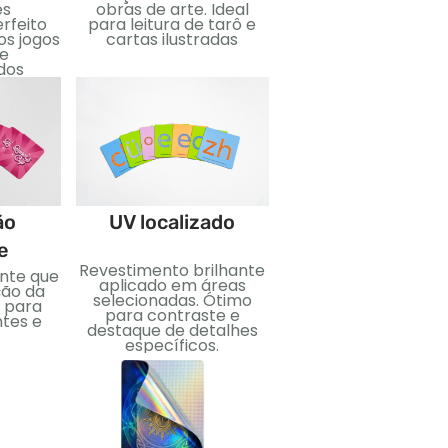
es
obras de arte. Ideal
leitura. Ótimo par
erfeito
para leitura de tarô e
ensinar, eventos, 
os jogos
cartas ilustradas
edições especiais
 e
dos
Estampagem d
ão
UV localizado
folha
e
Revestimento brilhante
Folha metálica apli
ante que
aplicado em áreas
para um efeito reflex
ção da
selecionadas. Ótimo
Perfeito para adicio
 para
para contraste e
luxo e impacto visua
ntes e
destaque de detalhes
específicos.