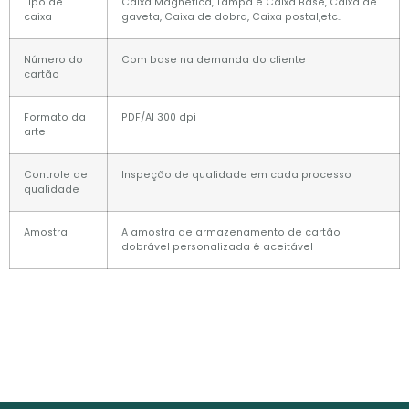
Tipo de
Caixa Magnética, Tampa e Caixa Base, Caixa de
caixa
gaveta, Caixa de dobra, Caixa postal,etc..
Número do
Com base na demanda do cliente
cartão
Formato da
PDF/AI 300 dpi
arte
Controle de
Inspeção de qualidade em cada processo
qualidade
Amostra
A amostra de armazenamento de cartão
dobrável personalizada é aceitável