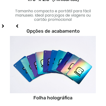
igns
Tamanho compacto e portátil para fácil
U
iais e
manuseio. Ideal para jogos de viagens ou
pad
cartão promocional
Opções de acabamento
Folha holográfica