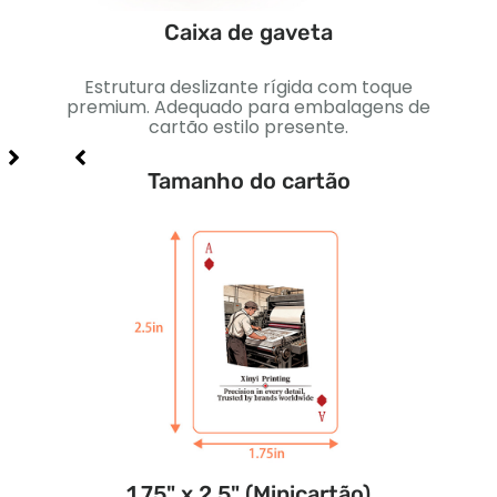
Caixa de gaveta
eção
Estrutura deslizante rígida com toque
Caix
 de
premium. Adequado para embalagens de
Perf
cartão estilo presente.
Tamanho do cartão
1.75" x 2.5" (Minicartão)