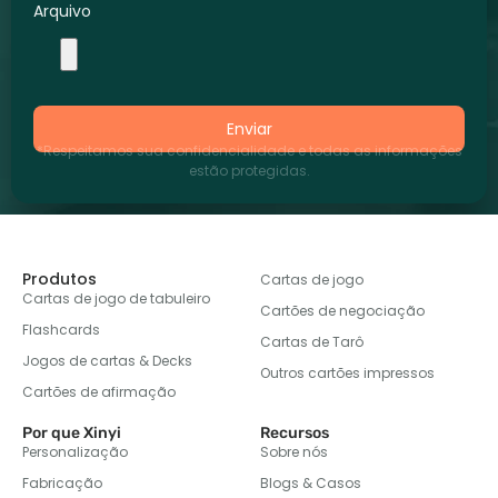
Arquivo
Enviar
*Respeitamos sua confidencialidade e todas as informações
estão protegidas.
Produtos
Cartas de jogo
Cartas de jogo de tabuleiro
Cartões de negociação
Flashcards
Cartas de Tarô
Jogos de cartas & Decks
Outros cartões impressos
Cartões de afirmação
Por que Xinyi
Recursos
Personalização
Sobre nós
Fabricação
Blogs & Casos