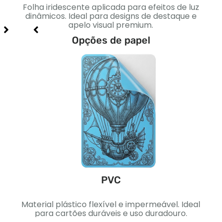
to
Folha iridescente aplicada para efeitos de luz
Sua
 e
dinâmicos. Ideal para designs de destaque e
apelo visual premium.
Opções de papel
PVC
ica.
Material plástico flexível e impermeável. Ideal
Pape
signs
para cartões duráveis ​​e uso duradouro.
Ideal