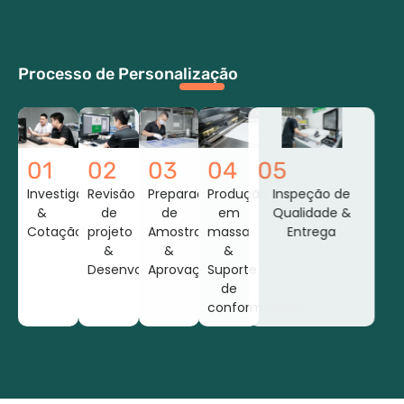
Processo de Personalização
01
02
03
04
05
Investigação
Revisão
Preparação
Produção
Inspeção de
&
de
de
em
Qualidade &
Cotação
projeto
Amostras
massa
Entrega
&
&
&
Desenvolvimento
Aprovação
Suporte
de
conformidade