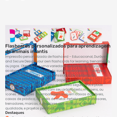
Flashcards personalizados para aprendizagem
de animais infantis
Impressão personalizada de flashcard – Educacional, Durável,
and Secure Design your own flashcards for learning
, treinamento,
ou jogos. Oferecemos uma variedade de tamanhos, layouts, e
acabamentos para atender às suas necessidades – desde a
educação infantil até o uso profissional. Os cartões são
impressos em material durável, papel liso com cantos
arredondados opcionais para manuseio seguro. Você pode
personalizar cada cartão com seu próprio texto, imagens, ou
ícones. As opções de embalagem incluem caixas dobráveis,
caixas de plástico, ou anéis de metal. Perfeito para professores,
treinadores, marcas, e criadores que valorizam clareza,
qualidade, e projetos personalizados.
Destaques