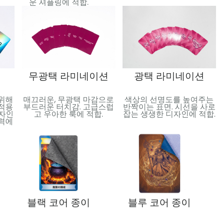
운 셔플링에 적합.
무광택 라미네이션
광택 라미네이션
 위해
매끄러운, 무광택 마감으로
색상의 선명도를 높여주는
 적용
부드러운 터치감. 고급스럽
반짝이는 표면. 시선을 사로
디자인
고 우아한 룩에 적합.
잡는 생생한 디자인에 적합.
매력에
블랙 코어 종이
블루 코어 종이