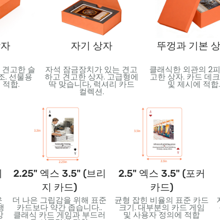
상자
자기 상자
뚜껑과 기본 
 견고한 슬
자석 잠금장치가 있는 견고
클래식한 외관의 2피
조. 선물용
하고 견고한 상자. 고급형에
고한 상자. 카드 데크
 적합.
딱 맞습니다, 럭셔리 카드
및 제시에 적합.
컬렉션.
니
2.25" 엑스 3.5" (브리
2.5" 엑스 3.5" (포커
지 카드)
카드)
운
더 나은 그립감을 위해 표준
균형 잡힌 비율의 표준 카드
행
카드보다 약간 좁습니다..
크기. 대부분의 카드 게임
상
클래식 카드 게임과 부드러
및 사용자 정의에 적합