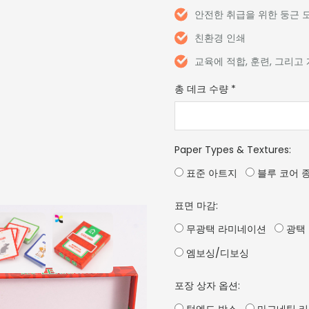
안전한 취급을 위한 둥근 
친환경 인쇄
교육에 적합, 훈련, 그리고
총 데크 수량
*
Paper Types & Textures
:
표준 아트지
블루 코어 
표면 마감:
무광택 라미네이션
광택
엠보싱/디보싱
포장 상자 옵션: