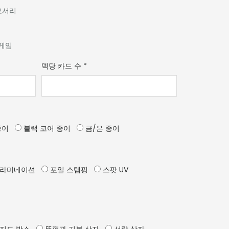
모서리
 게임
덱당 카드 수
*
종이
블랙 코어 종이
금/은 종이
 라미네이션
포일 스탬핑
스팟 UV