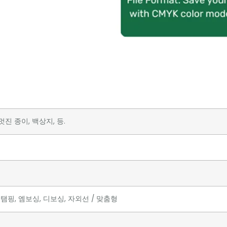
진 종이, 백상지, 등.
탬핑, 엠보싱, 디보싱, 자외선 / 맞춤형