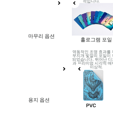
션.
적입니다.
마무리 옵션
포일 스탬핑
V
홀로그램 포일
반사 효과를 위해 금속 호일
 코팅 적
역동적인 조명 효과를
적용. 고급스러움과 시각적
세부 사항
무지개 빛깔의 포일이
효과를 더하는 데 적합합니
.
되었습니다.. 뛰어난 
다..
과 프리미엄 시각적 
이상적.
용지 옵션
이
금/은 카드지
PVC