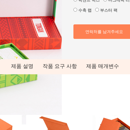
턱엔드 박스
마그네틱 리
수축 랩
부스터 팩
연락처를 남겨주세요
제품 설명
작품 요구 사항
제품 매개변수