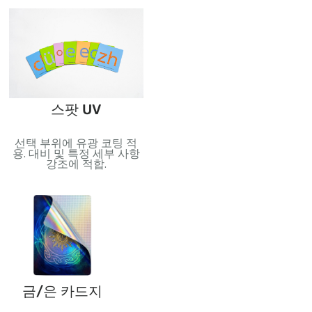
니면 스페셜 에디션.
포일 스탬핑
스팟 UV
반사 효과를 위해 금속 호일
선택 부위에 유광 코팅 적
역
적용. 고급스러움과 시각적
용. 대비 및 특정 세부 사항
무
효과를 더하는 데 적합합니
강조에 적합.
되
다..
과
금/은 카드지
PVC