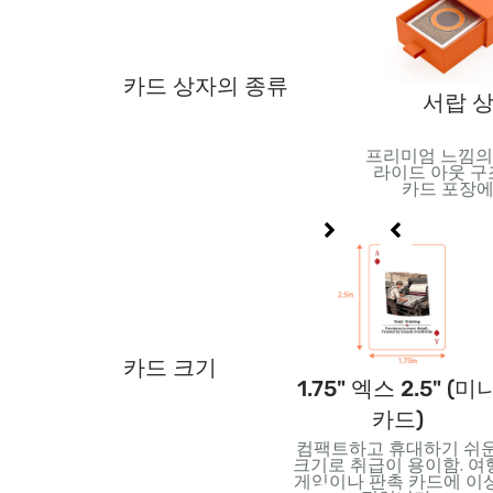
카드 상자의 종류
필름 포장
주석 상자
서랍 
결을 위한 견고한
오래 지속되는 보호 기능을
프리미엄 느낌의
. 운송 및 판매
갖춘 내구성 있는 금속 용
라이드 아웃 구
크 고정에 이상
기. 소장용 또는 프리미엄
카드 포장에
적.
카드 세트에 적합.
카드 크기
점보카
2.5" 엑스 2.5" (정사
1.75" 엑스 2.5" (미
각형 카드)
카드)
 읽기
창의적인 디자인을 위한 독
컴팩트하고 휴대하기 쉬
르치는
특한 사각형 모양. 특수 데
크기로 취급이 용이함. 여
트, 아
크 및 최신 카드에 적합
게임이나 판촉 카드에 이