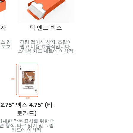
상자
턱 엔드 박스
부스터 팩
스 견
경량 접이식 상자, 조립이
놀라움과 수집성을 위해 
 보호
쉽고 비용 효율적입니다..
계된 컴팩트한 밀봉 팩. 
소매용 카드 세트에 이상적.
레이딩 카드에 이상적, 소
디스플레이, 및 프로모션 
리스.
2.75" 엑스 4.75" (타
3.5" 엑스 5" (점보카
2.
로카드)
드)
자세한 작품 표시를 위한 더
강렬한 시각적 효과와 읽기
창의
큰 형식. 타로 읽기 및 그림
쉬운 대형 카드. 가르치는
특한
카드에 이상적
데 적합합니다., 이벤트, 아
크