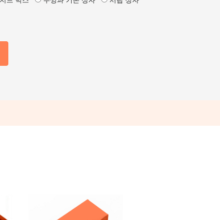
지드 박스
뚜껑과 기본 상자
서랍 상자