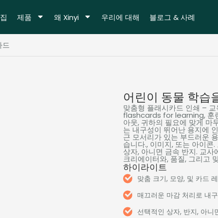
집
제품
왜 Xinyi
우리에 대해
블로그 & 사례
카드
어린이 동물 학습
맞춤형 플래시카드 인쇄 – 교
flashcards for learning
, 
아웃, 귀하의 필요에 맞게 마
는 내구성이 뛰어난 용지에 인
근 모서리가 있는 부드러운 용
습니다., 이미지, 또는 아이콘
상자, 아니면 금속 반지. 교사
크리에이터와, 품질, 그리고 
하이라이트
맞춤 크기, 모양, 및 카드
매끄러운 마감 처리로 내
선택적인 상자, 반지, 아