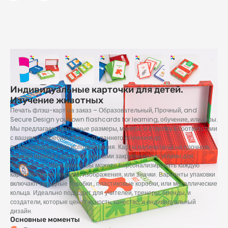
Индивидуальные карточки для детей.
Изучение животных
Печать флэш-карт на заказ – Образовательный, Прочный,
and
Secure Design your own flashcards for learning
, обучение, или игры.
Мы предлагаем различные размеры, макеты, и отделка в соответствии
с вашими потребностями – от раннего обучения до
профессионального использования. Карты напечатаны на прочном,
гладкая бумага с дополнительными закругленными углами для
безопасного обращения. Вы можете персонализировать каждую
карточку своим текстом., изображения, или значки. Варианты упаковки
включают складные коробки., пластиковые коробки, или металлические
кольца. Идеально подходит для учителей, тренеры, бренды, и
создатели, которые ценят ясность, качество, и индивидуальный
дизайн.
Основные моменты