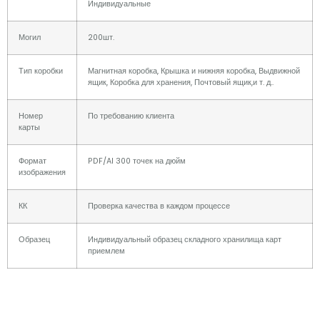
Индивидуальные
Могил
200шт.
Тип коробки
Магнитная коробка, Крышка и нижняя коробка, Выдвижной
ящик, Коробка для хранения, Почтовый ящик,и т. д..
Номер
По требованию клиента
карты
Формат
PDF/AI 300 точек на дюйм
изображения
КК
Проверка качества в каждом процессе
Образец
Индивидуальный образец складного хранилища карт
приемлем