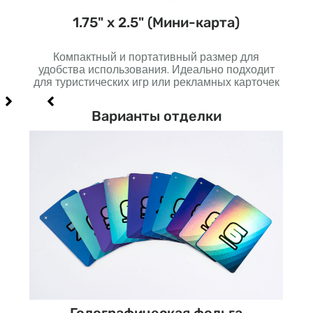
)
1.75" х 2.5" (Мини-карта)
вного
Компактный и портативный размер для
Не
од и
удобства использования. Идеально подходит
луч
для туристических игр или рекламных карточек
Варианты отделки