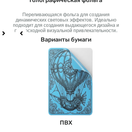
Голографическая фольга
Переливающаяся фольга для создания
но
динамических световых эффектов.. Идеально
п
подходит для создания выдающегося дизайна и
созд
превосходной визуальной привлекательности..
Варианты бумаги
н
ПВХ