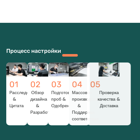
Процесс настройки
01
02
03
04
05
Расследование
Обзор
Подготовка
Массовое
Проверка
&
дизайна
проб &
производство
качества &
Цитата
&
Одобрение
&
Доставка
Разработка
Поддержка
соответствия