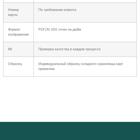
Номер
По требованию клиента
карты
Формат
PDF/AI 300 точек на дюйм
изображения
КК
Проверка качества в каждом процессе
Образец
Индивидуальный образец складного хранилища карт
приемлем