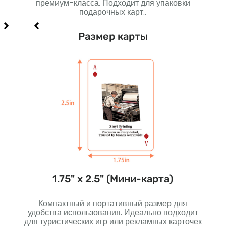
еально
премиум-класса. Подходит для упаковки
И
чная
подарочных карт..
Размер карты
)
1.75" х 2.5" (Мини-карта)
вного
Компактный и портативный размер для
Не
од и
удобства использования. Идеально подходит
луч
для туристических игр или рекламных карточек