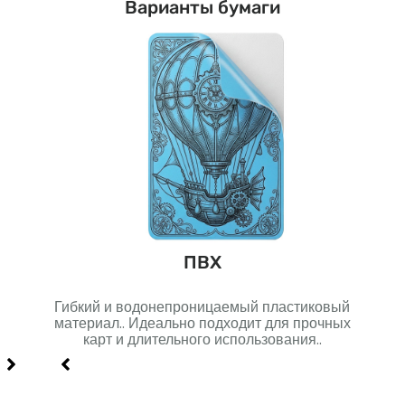
Варианты бумаги
н
ПВХ
Гибкий и водонепроницаемый пластиковый
Мн
я
материал.. Идеально подходит для прочных
го
карт и длительного использования..
долг