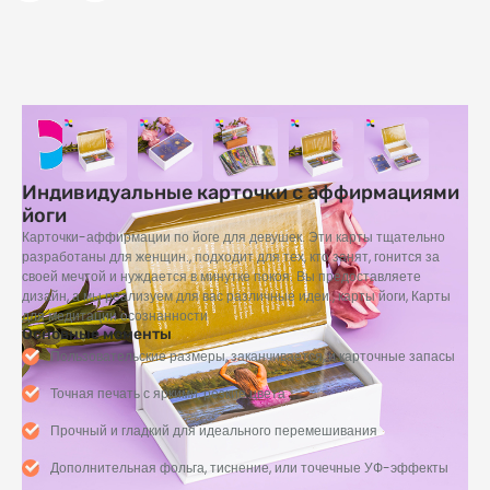
Индивидуальные карточки с аффирмациями
йоги
Карточки-аффирмации по йоге для девушек. Эти карты тщательно
разработаны для женщин., подходит для тех, кто занят, гонится за
своей мечтой и нуждается в минутке покоя. Вы предоставляете
дизайн, а мы реализуем для вас различные идеи., карты йоги, Карты
для медитации осознанности
Основные моменты
Пользовательские размеры, заканчивается, и карточные запасы
Точная печать с яркими, резкие цвета
Прочный и гладкий для идеального перемешивания
Дополнительная фольга, тиснение, или точечные УФ-эффекты