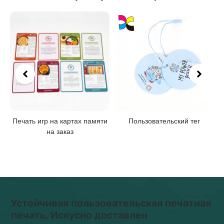
и
Пользовательский тег
Игральные карты на заказ с
коробкой на конце
Устойчивая пользовательская печатная
печать, Искусно доставлен