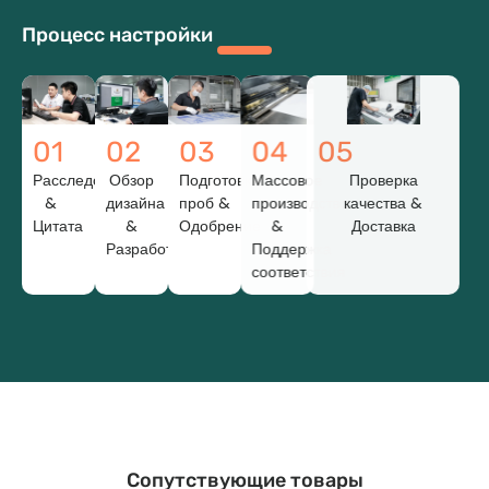
Процесс настройки
01
02
03
04
05
Расследование
Обзор
Подготовка
Массовое
Проверка
&
дизайна
проб &
производство
качества &
Цитата
&
Одобрение
&
Доставка
Разработка
Поддержка
соответствия
Сопутствующие товары