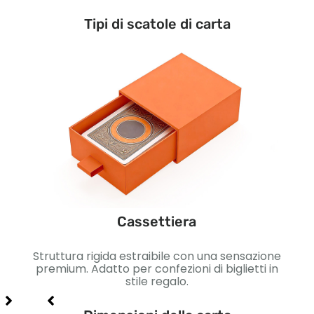
Tipi di scatole di carta
Cassettiera
e per
Struttura rigida estraibile con una sensazione
 carte
premium. Adatto per confezioni di biglietti in
m
, e
stile regalo.