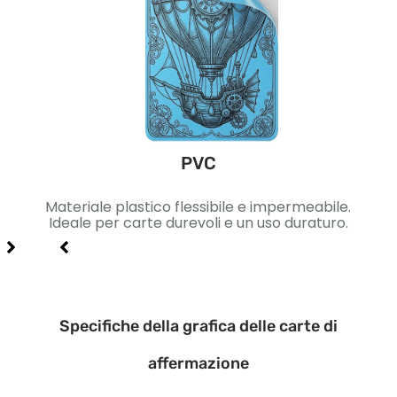
PVC
ica.
Materiale plastico flessibile e impermeabile.
Car
gn di
Ideale per carte durevoli e un uso duraturo.
Ide
Specifiche della grafica delle carte di
affermazione