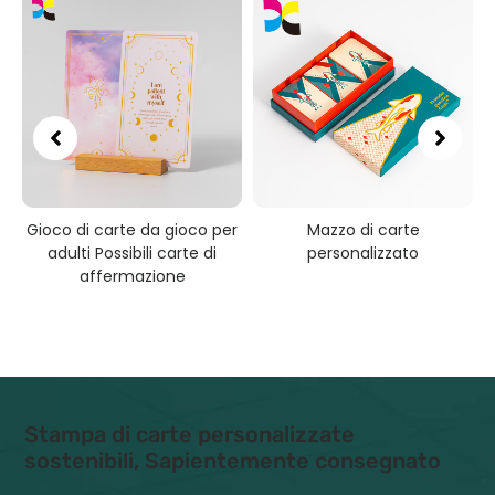
Gioco di carte da gioco per
Mazzo di carte
a
adulti Possibili carte di
personalizzato
affermazione
Stampa di carte personalizzate
sostenibili, Sapientemente consegnato