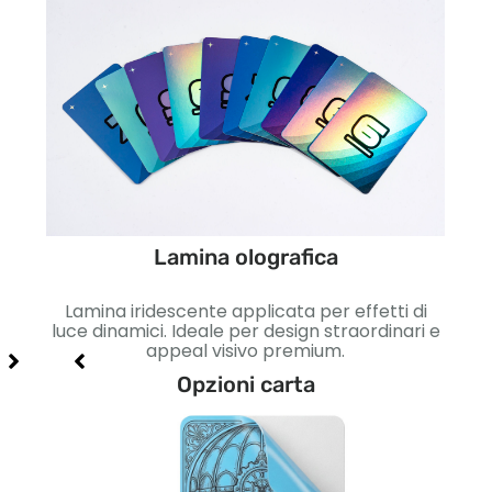
Lamina olografica
etto
Lamina iridescente applicata per effetti di
Lisc
so e
luce dinamici. Ideale per design straordinari e
Id
appeal visivo premium.
Opzioni carta