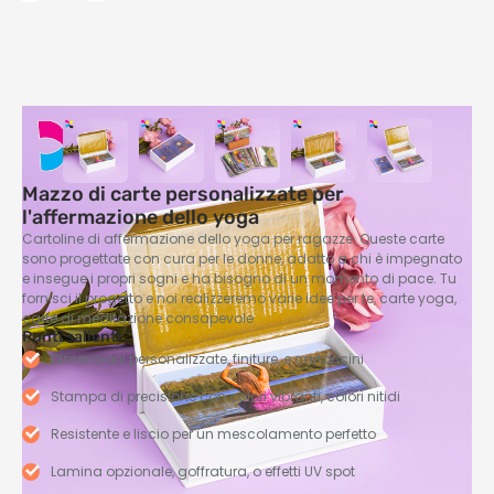
Mazzo di carte personalizzate per
l'affermazione dello yoga
Cartoline di affermazione dello yoga per ragazze. Queste carte
sono progettate con cura per le donne, adatto a chi è impegnato
e insegue i propri sogni e ha bisogno di un momento di pace. Tu
fornisci il progetto e noi realizzeremo varie idee per te, carte yoga,
carte di meditazione consapevole
Punti salienti
Dimensioni personalizzate, finiture, e cartoncini
Stampa di precisione con colori vibranti, colori nitidi
Resistente e liscio per un mescolamento perfetto
Lamina opzionale, goffratura, o effetti UV spot