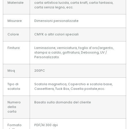
Materiale
carta artistica lucida, carta kraft, carta fantasia,
carta senza legno, ecc.
Misurare
Dimensioni personalizzate
Colore
CMYK o altri colori speciali
Finitura
Laminazione, verniciatura, foglio d'oro/argento,
stampa a caldo, goffratura, Debossing, UV /
Personalizzato
Moq
200PC
Tipo di
Scatola magnetica, Coperchio e scatola base,
scatola
Cassettiera, Tuck Box, Casella postale,ecc.
Numero
Basato sulla domanda del cliente
della
carta
Formato
PDF/AI 300 dpi