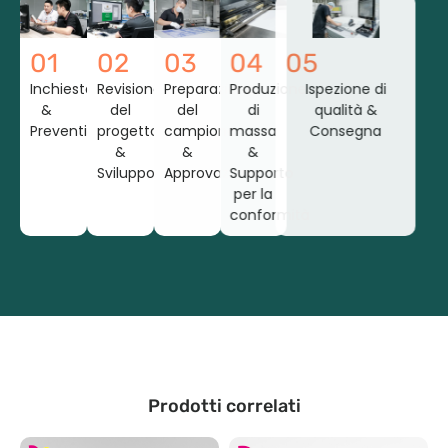
01
02
03
04
05
Inchiesta
Revisione
Preparazione
Produzione
Ispezione di
&
del
del
di
qualità &
Preventivo
progetto
campione
massa
Consegna
&
&
&
Sviluppo
Approvazione
Supporto
per la
conformità
Prodotti correlati