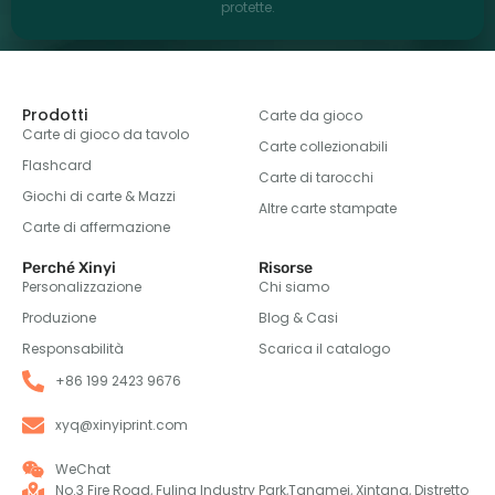
protette.
Prodotti
Carte da gioco
Carte di gioco da tavolo
Carte collezionabili
Flashcard
Carte di tarocchi
Giochi di carte & Mazzi
Altre carte stampate
Carte di affermazione
Perché Xinyi
Risorse
Personalizzazione
Chi siamo
Produzione
Blog & Casi
Responsabilità
Scarica il catalogo
+86 199 2423 9676
xyq@xinyiprint.com
WeChat
No.3 Fire Road, Fuling Industry Park,Tangmei, Xintang, Distretto