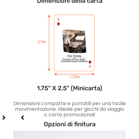
Dimensioni della carta
1.75" X 2.5" (Minicarta)
ivi.
Dimensioni compatte e portatili per una facile
Legge
erne
movimentazione. Ideale per giochi da viaggio
per
o carte promozionali
Opzioni di finitura