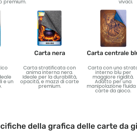
vo premium.
vivaci.
Carta nera
Carta centrale bl
tico
Carta stratificata con
Carta con uno strat
anima interna nera.
interno blu per
deale
Ideale per la durabilità,
maggiore rigidità.
i e un
opacità, e mazzi di carte
Adatto per una
.
premium.
manipolazione fluida
carte da gioco.
cifiche della grafica delle carte da g