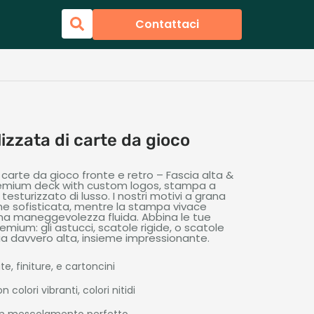
Contattaci
zzata di carte da gioco
carte da gioco fronte e retro – Fascia alta &
remium deck with custom logos
, stampa a
testurizzato di lusso. I nostri motivi a grana
ne sofisticata, mentre la stampa vivace
 una maneggevolezza fluida. Abbina le tue
mium: gli astucci, scatole rigide, o scatole
a davvero alta, insieme impressionante.
e, finiture, e cartoncini
colori vibranti, colori nitidi
r un mescolamento perfetto