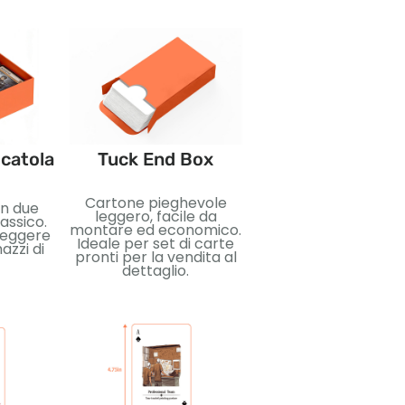
catola
Tuck End Box
Imballaggio con f
termoretraibil
Cartone pieghevole
in due
Sigillo in plastica str
leggero, facile da
lassico.
per protezione e puli
montare ed economico.
teggere
Ideale per protegger
Ideale per set di carte
azzi di
mazzi di carte durant
pronti per la vendita al
trasporto e la vendi
dettaglio.