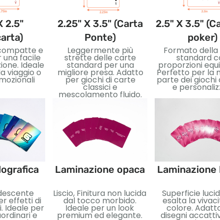
X 2.5"
2.25" X 3.5" (Carta
2.5" X 3.5" (C
carta)
Ponte)
poker)
 compatte e
Leggermente più
Formato della
r una facile
strette delle carte
standard c
one. Ideale
standard per una
proporzioni equi
a viaggio o
migliore presa. Adatto
Perfetto per la
mozionali
per giochi di carte
parte dei giochi 
classici e
e personaliz
mescolamento fluido.
ografica
Laminazione opaca
Laminazione 
idescente
Liscio, Finitura non lucida
Superficie luci
r effetti di
dal tocco morbido.
esalta la vivaci
. Ideale per
Ideale per un look
colore. Adatt
ordinari e
premium ed elegante.
disegni accatti