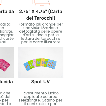
arta da
2.75" X 4.75" (Carta
3.5" X 5" (Cart
dei Tarocchi)
Jumbo)
 carta
Formato più grande per
Carte di grandi
on
una visualizzazione
dimensioni per imma
librate.
dettagliata delle opere
accattivanti e faci
 maggior
d'arte. Ideale per la
lettura. Ottimo pe
di carte
lettura dei tarocchi e
insegnare, eventi, 
zati
per le carte illustrate
edizioni speciali.
Stampa a cald
lucida
Spot UV
Lamina metallica
da che
Rivestimento lucido
applicata per un eff
tà del
applicato ad aree
riflettente. Perfetto
o per
selezionate. Ottimo per
aggiungere lusso 
vanti e
il contrasto e per