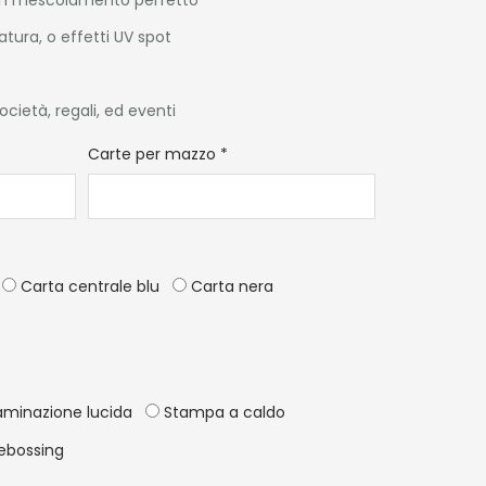
tura, o effetti UV spot
società, regali, ed eventi
*
Carte per mazzo
*
Carta centrale blu
Carta nera
minazione lucida
Stampa a caldo
ebossing