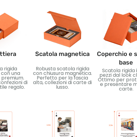
ttiera
Scatola magnetica
Coperchio e s
base
a rigida
Robusta scatola rigida
Scatola rigida 
e con una
con chiusura magnetica.
pezzi dal look c
e premium.
Perfetto per la fascia
Ottimo per pro
onfezioni di
alta, collezioni di carte di
e presentare m
stile regalo.
lusso.
carte.