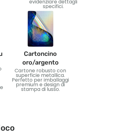
impatto visivo.
evidenziare dettagli
specifici.
u
Cartoncino
PVC
oro/argento
o
Materiale plastico
Cartone robusto con
flessibile e
superficie metallica.
impermeabile. Ideale
Perfetto per imballaggi
per carte durevoli e un
premium e design di
 e
uso duraturo.
stampa di lusso.
ioco