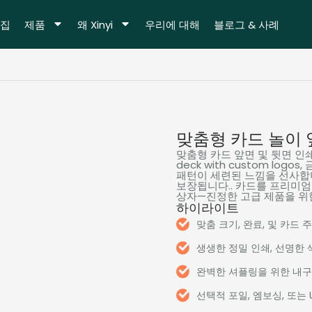
집
제품
왜 Xinyi
우리에 대해
블로그 & 사례
맞춤형 카드 놀이 
맞춤형 카드 앞면 및 뒷면 인쇄
deck with custom logos
,
패턴이 세련된 느낌을 선사합
보장됩니다.. 카드를 프리미엄
상자—진정한 고급 제품을 위한
하이라이트
맞춤 크기, 완료, 및 카드 
생생한 정밀 인쇄, 선명한 
완벽한 셔플링을 위한 내
선택적 포일, 엠보싱, 또는