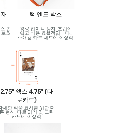
상자
턱 엔드 박스
수축 필름 포장
스 견
경량 접이식 상자, 조립이
보호 및 청결을 위한 견고
 보호
쉽고 비용 효율적입니다..
플라스틱 씰. 운송 및 판
소매용 카드 세트에 이상적.
중 카드 데크 고정에 이
적.
2.75" 엑스 4.75" (타
3.5" 엑스 5" (점보카
2.
로카드)
드)
자세한 작품 표시를 위한 더
강렬한 시각적 효과와 읽기
창의
큰 형식. 타로 읽기 및 그림
쉬운 대형 카드. 가르치는
특한
카드에 이상적
데 적합합니다., 이벤트, 아
크
니면 스페셜 에디션.