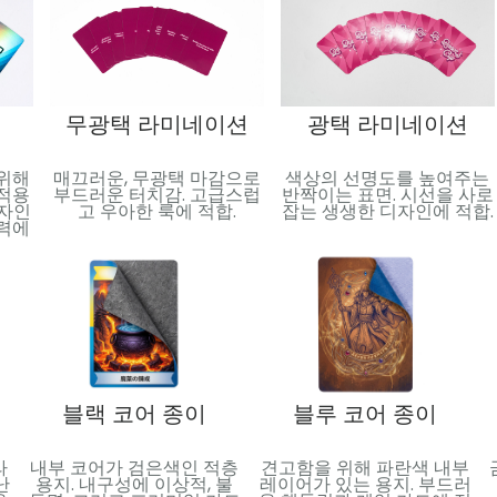
무광택 라미네이션
광택 라미네이션
 위해
매끄러운, 무광택 마감으로
색상의 선명도를 높여주는
 적용
부드러운 터치감. 고급스럽
반짝이는 표면. 시선을 사로
디자인
고 우아한 룩에 적합.
잡는 생생한 디자인에 적합.
매력에
블랙 코어 종이
블루 코어 종이
라
내부 코어가 검은색인 적층
견고함을 위해 파란색 내부
난
용지. 내구성에 이상적, 불
레이어가 있는 용지. 부드러