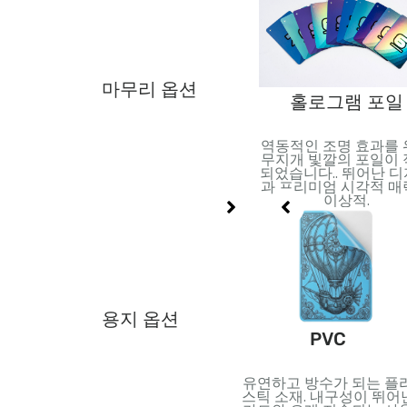
마무리 옵션
포일 스탬핑
V
홀로그램 포일
반사 효과를 위해 금속 호일
 코팅 적
역동적인 조명 효과를
적용. 고급스러움과 시각적
세부 사항
무지개 빛깔의 포일이
효과를 더하는 데 적합합니
.
되었습니다.. 뛰어난 
다..
과 프리미엄 시각적 
이상적.
용지 옵션
이
금/은 카드지
PVC
 내부
금속 표면을 지닌 견고한 판
유연하고 방수가 되는 플
 부드러
지. 프리미엄 포장 및 고급
스틱 소재. 내구성이 뛰어