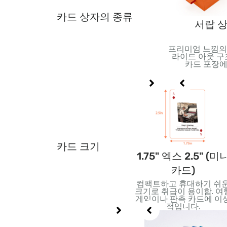
카드 상자의 종류
석 상자
부스터 팩
서랍 
는 보호 기능을
놀라움과 수집성을 위해 설
프리미엄 느낌의
 있는 금속 용
계된 컴팩트한 밀봉 팩. 트
라이드 아웃 구
 또는 프리미엄
레이딩 카드에 이상적, 소매
카드 포장에
트에 적합.
디스플레이, 및 프로모션 릴
리스.
카드 크기
점보카
2.5" 엑스 2.5" (정사
1.75" 엑스 2.5" (미
각형 카드)
카드)
 읽기
창의적인 디자인을 위한 독
컴팩트하고 휴대하기 쉬
르치는
특한 사각형 모양. 특수 데
크기로 취급이 용이함. 여
트, 아
크 및 최신 카드에 적합
게임이나 판촉 카드에 이
션.
적입니다.