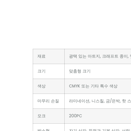
재료
광택 있는 아트지, 크래프트 종이, 멋
크기
맞춤형 크기
색상
CMYK 또는 기타 특수 색상
마무리 손질
라미네이션, 니스칠, 금/은박, 핫 스
모크
200PC
박스형
자기 상자, 뚜껑과 기본 상자, 서랍 