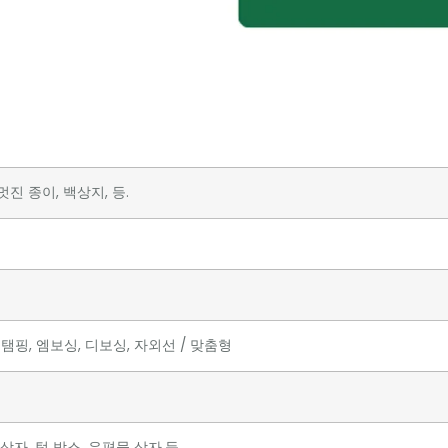
진 종이, 백상지, 등.
탬핑, 엠보싱, 디보싱, 자외선 / 맞춤형
상자, 턱 박스, 우편물 상자,등.