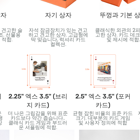
상자
자기 상자
뚜껑과 기본 
 견고한 슬
자석 잠금장치가 있는 견고
클래식한 외관의 2피
조. 선물용
하고 견고한 상자. 고급형에
고한 상자. 카드 데크
 적합.
딱 맞습니다, 럭셔리 카드
및 제시에 적합.
컬렉션.
니
2.25" 엑스 3.5" (브리
2.5" 엑스 3.5" (포커
지 카드)
카드)
운
더 나은 그립감을 위해 표준
균형 잡힌 비율의 표준 카드
행
카드보다 약간 좁습니다..
크기. 대부분의 카드 게임
상
클래식 카드 게임과 부드러
및 사용자 정의에 적합
운 셔플링에 적합.