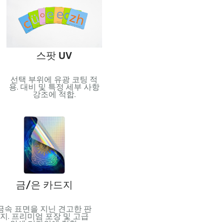
포일 스탬핑
스팟 UV
반사 효과를 위해 금속 호일
선택 부위에 유광 코팅 적
역
적용. 고급스러움과 시각적
용. 대비 및 특정 세부 사항
무
효과를 더하는 데 적합합니
강조에 적합.
되
다..
과
금/은 카드지
PVC
금속 표면을 지닌 견고한 판
유연하고 방수가 되는 플라
내부
지. 프리미엄 포장 및 고급
스틱 소재. 내구성이 뛰어난
용지