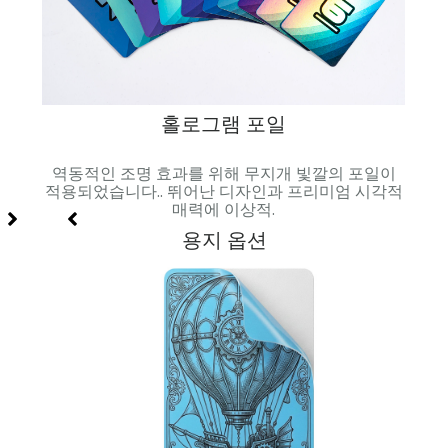
홀로그램 포일
과 시
역동적인 조명 효과를 위해 무지개 빛깔의 포일이
매끄러
적용되었습니다.. 뛰어난 디자인과 프리미엄 시각적
매력에 이상적.
용지 옵션