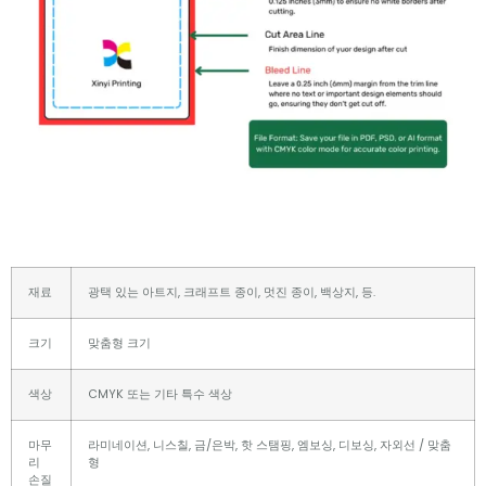
재료
광택 있는 아트지, 크래프트 종이, 멋진 종이, 백상지, 등.
크기
맞춤형 크기
색상
CMYK 또는 기타 특수 색상
마무
라미네이션, 니스칠, 금/은박, 핫 스탬핑, 엠보싱, 디보싱, 자외선 / 맞춤
리
형
손질