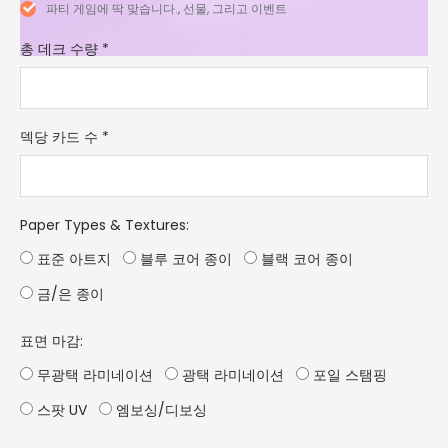
파티 게임에 딱 맞습니다., 선물, 그리고 이벤트
총 데크 수량
*
덱당 카드 수
*
Paper Types & Textures
:
표준 아트지
블루 코어 종이
블랙 코어 종이
금/은 종이
표면 마감:
무광택 라미네이션
광택 라미네이션
포일 스탬핑
스팟 UV
엠보싱/디보싱