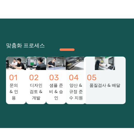
맞춤화 프로세스
01
02
03
04
05
문의
디자인
샘플 준
양산 &
품질검사 & 배달
& 인
검토 &
비 & 승
규정 준
용
개발
인
수 지원