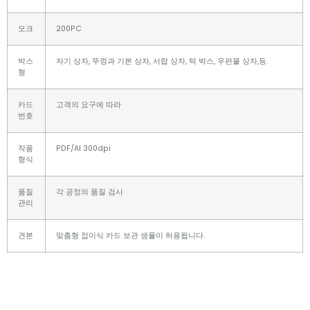
모크
200PC
박스
자기 상자, 뚜껑과 기본 상자, 서랍 상자, 턱 박스, 우편물 상자,등.
형
카드
고객의 요구에 따라
번호
작품
PDF/AI 300dpi
형식
품질
각 공정의 품질 검사
관리
견본
맞춤형 접이식 카드 보관 샘플이 허용됩니다.