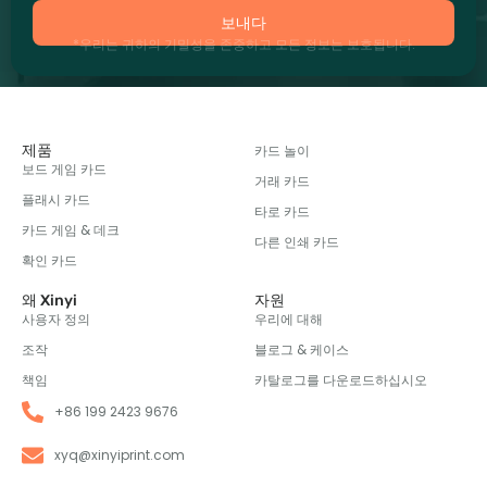
보내다
*우리는 귀하의 기밀성을 존중하고 모든 정보는 보호됩니다.
제품
카드 놀이
보드 게임 카드
거래 카드
플래시 카드
타로 카드
카드 게임 & 데크
다른 인쇄 카드
확인 카드
왜 Xinyi
자원
사용자 정의
우리에 대해
조작
블로그 & 케이스
책임
카탈로그를 다운로드하십시오
+86 199 2423 9676
xyq@xinyiprint.com