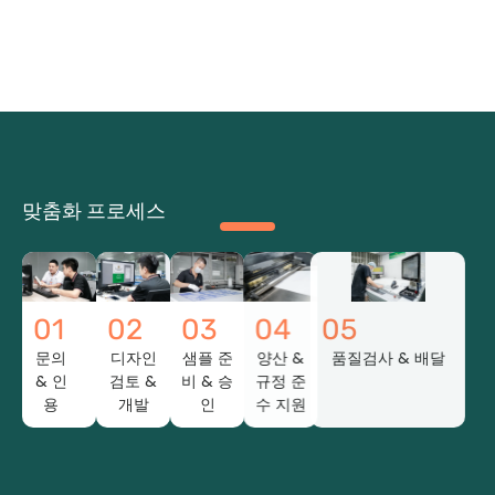
맞춤화 프로세스
01
02
03
04
05
문의
디자인
샘플 준
양산 &
품질검사 & 배달
& 인
검토 &
비 & 승
규정 준
용
개발
인
수 지원