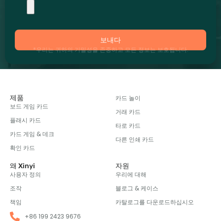
보내다
*우리는 귀하의 기밀성을 존중하고 모든 정보는 보호됩니다.
제품
카드 놀이
보드 게임 카드
거래 카드
플래시 카드
타로 카드
카드 게임 & 데크
다른 인쇄 카드
확인 카드
왜 Xinyi
자원
사용자 정의
우리에 대해
조작
블로그 & 케이스
책임
카탈로그를 다운로드하십시오
+86 199 2423 9676