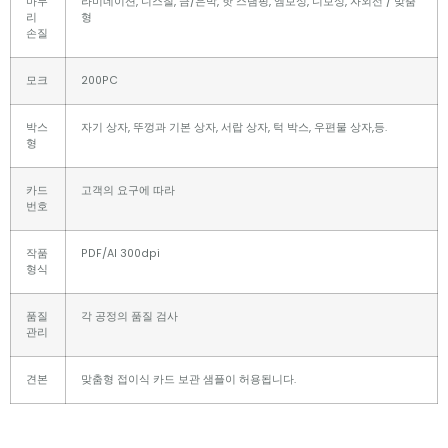
마무
라미네이션, 니스칠, 금/은박, 핫 스탬핑, 엠보싱, 디보싱, 자외선 / 맞춤
리
형
손질
모크
200PC
박스
자기 상자, 뚜껑과 기본 상자, 서랍 상자, 턱 박스, 우편물 상자,등.
형
카드
고객의 요구에 따라
번호
작품
PDF/AI 300dpi
형식
품질
각 공정의 품질 검사
관리
견본
맞춤형 접이식 카드 보관 샘플이 허용됩니다.