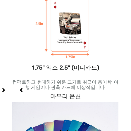
1.75" 엑스 2.5" (미니카드)
 특수
컴팩트하고 휴대하기 쉬운 크기로 취급이 용이함. 여
더 
행 게임이나 판촉 카드에 이상적입니다.
다.
마무리 옵션