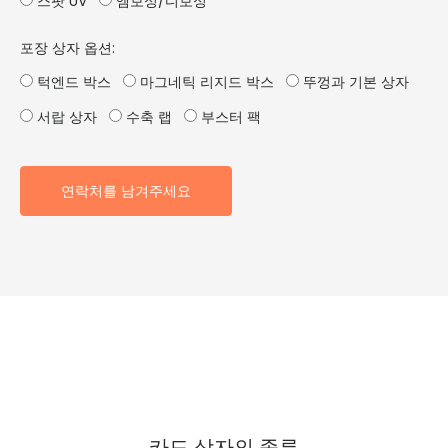
스팟 UV
엠보싱/디보싱
포장 상자 옵션:
턱엔드 박스
마그네틱 리지드 박스
뚜껑과 기본 상자
서랍 상자
수축 랩
부스터 팩
연락처를 남겨주세요
카드 상자의 종류