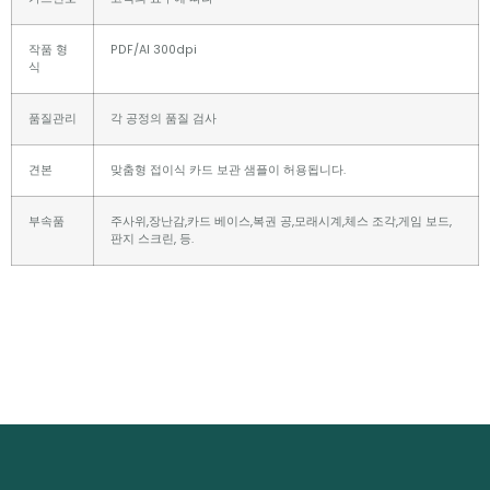
작품 형
PDF/AI 300dpi
식
품질관리
각 공정의 품질 검사
견본
맞춤형 접이식 카드 보관 샘플이 허용됩니다.
부속품
주사위,장난감,카드 베이스,복권 공,모래시계,체스 조각,게임 보드,
판지 스크린, 등.