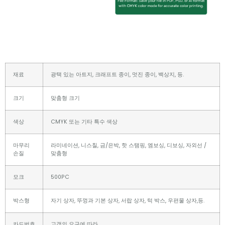
재료
광택 있는 아트지, 크래프트 종이, 멋진 종이, 백상지, 등.
크기
맞춤형 크기
색상
CMYK 또는 기타 특수 색상
마무리
라미네이션, 니스칠, 금/은박, 핫 스탬핑, 엠보싱, 디보싱, 자외선 /
손질
맞춤형
모크
500PC
박스형
자기 상자, 뚜껑과 기본 상자, 서랍 상자, 턱 박스, 우편물 상자,등.
카드번호
고객의 요구에 따라