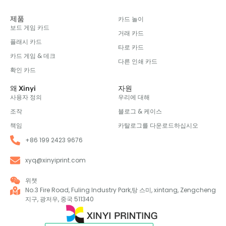
제품
카드 놀이
보드 게임 카드
거래 카드
플래시 카드
타로 카드
카드 게임 & 데크
다른 인쇄 카드
확인 카드
왜 Xinyi
자원
사용자 정의
우리에 대해
조작
블로그 & 케이스
책임
카탈로그를 다운로드하십시오
+86 199 2423 9676
xyq@xinyiprint.com
위챗
No.3 Fire Road, Fuling Industry Park,탕 스미, xintang, Zengcheng
지구, 광저우, 중국 511340