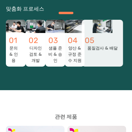
맞춤화 프로세스
01
02
03
04
05
문의
디자인
샘플 준
양산 &
품질검사 & 배달
& 인
검토 &
비 & 승
규정 준
용
개발
인
수 지원
관련 제품