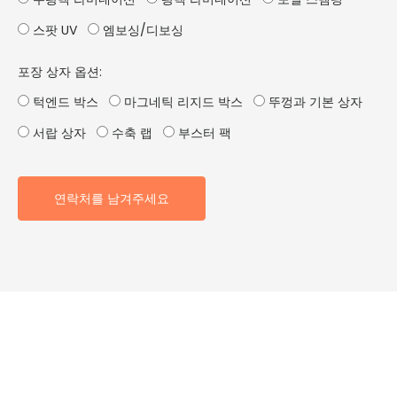
스팟 UV
엠보싱/디보싱
포장 상자 옵션:
턱엔드 박스
마그네틱 리지드 박스
뚜껑과 기본 상자
서랍 상자
수축 랩
부스터 팩
연락처를 남겨주세요