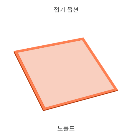
접기 옵션
최대의
널 
노폴드