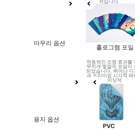
션.
적입니다.
마무리 옵션
포일 스탬핑
V
홀로그램 포일
반사 효과를 위해 금속 호일
 코팅 적
역동적인 조명 효과를
적용. 고급스러움과 시각적
세부 사항
무지개 빛깔의 포일이
효과를 더하는 데 적합합니
.
되었습니다.. 뛰어난 
다..
과 프리미엄 시각적 
이상적.
용지 옵션
이
금/은 카드지
PVC