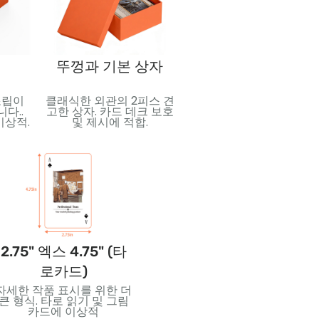
스
뚜껑과 기본 상자
부스터 팩
조립이
클래식한 외관의 2피스 견
놀라움과 수집성을 위해 
다..
고한 상자. 카드 데크 보호
계된 컴팩트한 밀봉 팩. 
이상적.
및 제시에 적합.
레이딩 카드에 이상적, 소
디스플레이, 및 프로모션 
리스.
2.75" 엑스 4.75" (타
3.5" 엑스 5" (점보카
2.
로카드)
드)
자세한 작품 표시를 위한 더
강렬한 시각적 효과와 읽기
창의
큰 형식. 타로 읽기 및 그림
쉬운 대형 카드. 가르치는
특한
카드에 이상적
데 적합합니다., 이벤트, 아
크