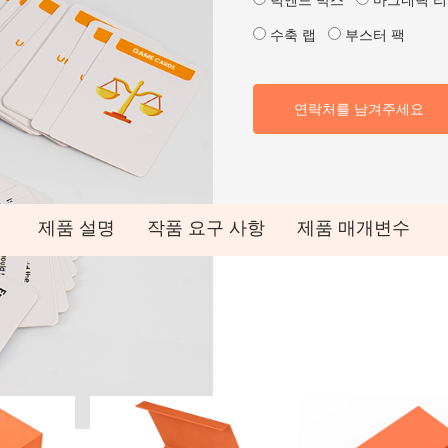
턱엔드 박스
마그네틱 리
수축 랩
부스터 팩
연락처를 남겨주세요
제품 설명
작품 요구 사항
제품 매개변수