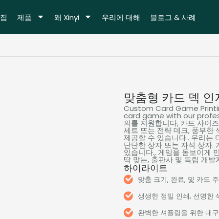
집
제품
왜 Xinyi
우리에 대해
블로그 & 사례
맞춤형 카드 덱 인
Custom Card Game Printi
card game with our profes
의를 지원합니다, 카드 사이즈 
세트 또는 전략 데크, 풍부한
제공할 수 있습니다.. 우리는
단단한 상자 또는 자석 상자. 
있습니다., 게임을 돋보이게 
딱 맞는, 출판사 및 독립 개발
하이라이트
맞춤 크기, 완료, 및 카드 
생생한 정밀 인쇄, 선명한 
완벽한 셔플링을 위한 내