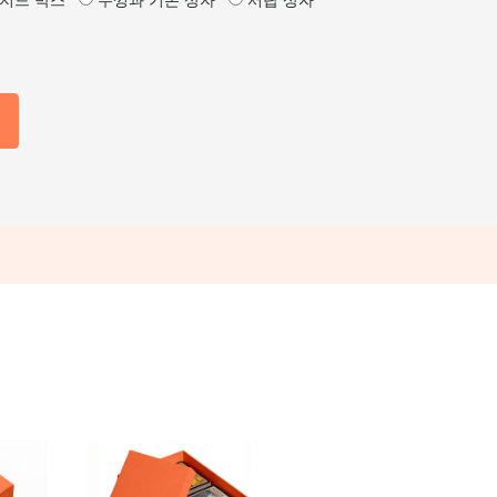
지드 박스
뚜껑과 기본 상자
서랍 상자