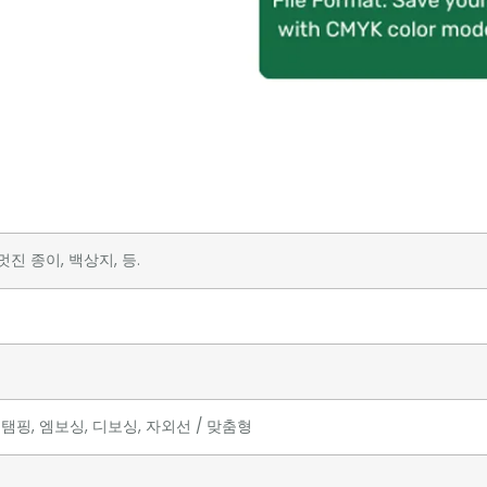
진 종이, 백상지, 등.
탬핑, 엠보싱, 디보싱, 자외선 / 맞춤형