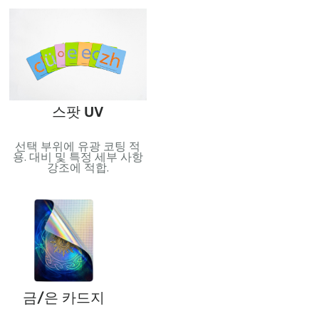
니면 스페셜 에디션.
포일 스탬핑
스팟 UV
반사 효과를 위해 금속 호일
선택 부위에 유광 코팅 적
역
적용. 고급스러움과 시각적
용. 대비 및 특정 세부 사항
무
효과를 더하는 데 적합합니
강조에 적합.
되
다..
과
금/은 카드지
PVC