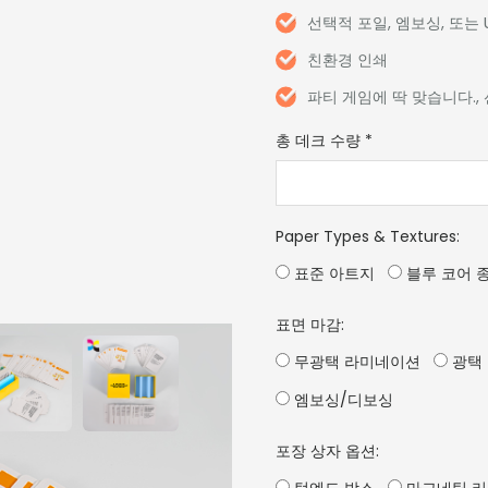
선택적 포일, 엠보싱, 또는
친환경 인쇄
파티 게임에 딱 맞습니다.,
총 데크 수량
*
Paper Types & Textures
:
표준 아트지
블루 코어 
표면 마감:
무광택 라미네이션
광택
엠보싱/디보싱
포장 상자 옵션: