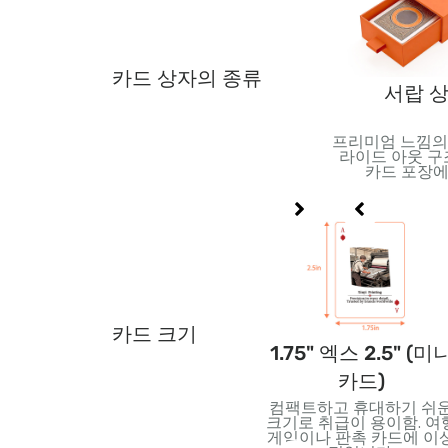
카드 상자의 종류
필름 포장
주석 상자
서랍 
결을 위한 견고한
오래 지속되는 보호 기능을
프리미엄 느낌의
. 운송 및 판매
갖춘 내구성 있는 금속 용
라이드 아웃 구
크 고정에 이상
기. 소장용 또는 프리미엄
카드 포장에
적.
카드 세트에 적합.
카드 크기
점보카
2.5" 엑스 2.5" (정사
1.75" 엑스 2.5" (미
각형 카드)
카드)
 읽기
창의적인 디자인을 위한 독
컴팩트하고 휴대하기 쉬
르치는
특한 사각형 모양. 특수 데
크기로 취급이 용이함. 여
트, 아
크 및 최신 카드에 적합
게임이나 판촉 카드에 이