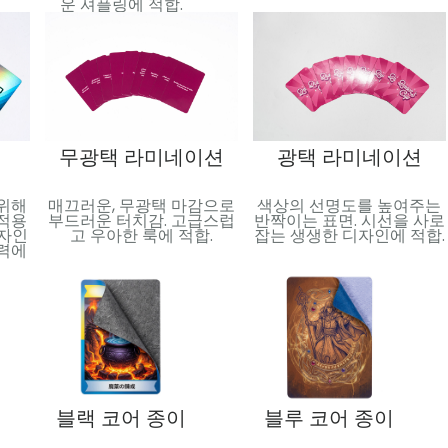
운 셔플링에 적합.
무광택 라미네이션
광택 라미네이션
 위해
매끄러운, 무광택 마감으로
색상의 선명도를 높여주는
 적용
부드러운 터치감. 고급스럽
반짝이는 표면. 시선을 사로
디자인
고 우아한 룩에 적합.
잡는 생생한 디자인에 적합.
매력에
블랙 코어 종이
블루 코어 종이