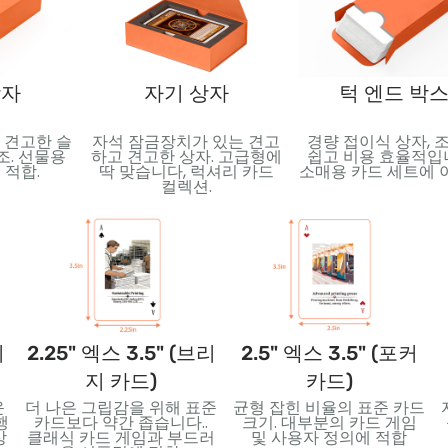
상자
자기 상자
턱 엔드 박
 견고한 슬
자석 잠금장치가 있는 견고
경량 접이식 상자, 
조. 선물용
하고 견고한 상자. 고급형에
쉽고 비용 효율적입니
 적합.
딱 맞습니다, 럭셔리 카드
소매용 카드 세트에 
컬렉션.
니
2.25" 엑스 3.5" (브리
2.5" 엑스 3.5" (포커
지 카드)
카드)
운
더 나은 그립감을 위해 표준
균형 잡힌 비율의 표준 카드
행
카드보다 약간 좁습니다..
크기. 대부분의 카드 게임
상
클래식 카드 게임과 부드러
및 사용자 정의에 적합