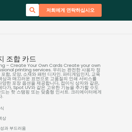
저희에게 연락하십시오
지 조합 카드
ng – Create Your Own Cards Create your own
sional printing services
. 우리는 완전한 사용자 정
포함, 모양, 소재와 패턴 디자인. 파티게임인지, 교육
 색상과 매끄러운 표면으로 고품질의 인쇄 서비스를
 다양한 포장 옵션을 제공합니다, 접이식 상자와 같은,
게다가, Spot UV와 같은 고유한 기능을 추가할 수도
만드는 핫 스탬핑 또는 맞춤형 인서트. 크리에이터에게
자.
주식
색상
구성과 부드러움