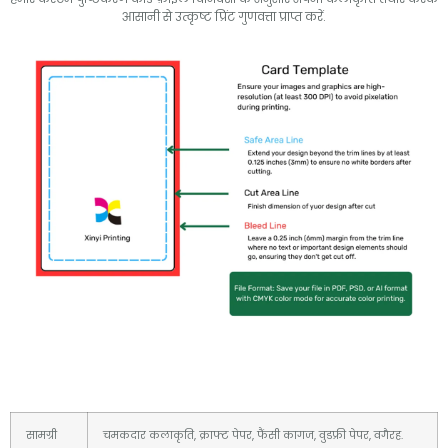
आसानी से उत्कृष्ट प्रिंट गुणवत्ता प्राप्त करें.
सामग्री
चमकदार कलाकृति, क्राफ्ट पेपर, फैंसी कागज, वुडफ्री पेपर, वगैरह.