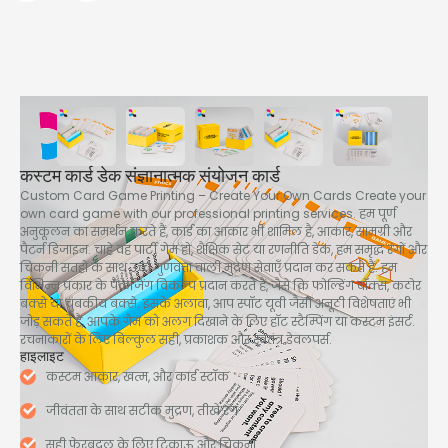
कस्टम कार्ड डेक संज्ञानात्मक संयोजन कार्ड
Custom Card Game Printing – Create Your Own Cards Create your
own card game with our professional printing services
. हम पूर्ण
अनुकूलन का समर्थन करते हैं, कार्ड का आकार भी शामिल है, आकार, सामग्री और
पैटर्न डिजाइन. चाहे वह पार्टी गेम हो, शैक्षिक सेट या रणनीति डेक, हम समृद्ध रंगों और
चिकनी सतहों के साथ उच्च गुणवत्ता वाली मुद्रण सेवाएँ प्रदान कर सकते हैं. हम
विभिन्न प्रकार के पैकेजिंग विकल्प प्रदान करते हैं, जैसे कि फोल्डिंग बॉक्स, कठोर
बक्से या चुंबकीय बक्से. इसके अलावा, आप स्पॉट यूवी जैसी अनूठी विशेषताएं भी
जोड़ सकते हैं, आपके गेम को अलग दिखाने के लिए हॉट स्टैम्पिंग या कस्टम इंसर्ट.
रचनाकारों के लिए बिल्कुल सही, प्रकाशक और स्वतंत्र डेवलपर्स.
हाइलाइट
कस्टम आकार, खत्म, और कार्ड स्टॉक
जीवंतता के साथ सटीक मुद्रण, तीखे रंग
सही फेरबदल के लिए टिकाऊ और चिकना