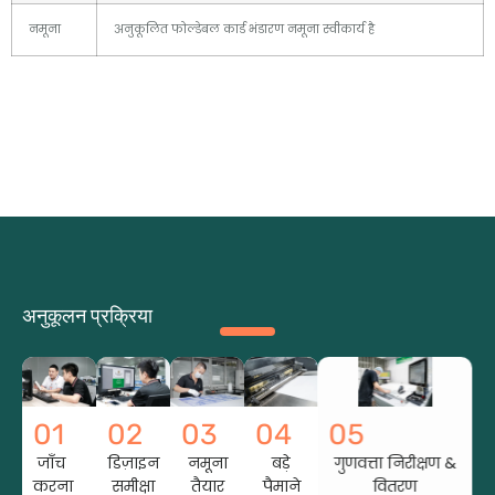
नमूना
अनुकूलित फोल्डेबल कार्ड भंडारण नमूना स्वीकार्य है
अनुकूलन प्रक्रिया
01
02
03
04
05
जाँच
डिज़ाइन
नमूना
बड़े
गुणवत्ता निरीक्षण &
करना
समीक्षा
तैयार
पैमाने
वितरण