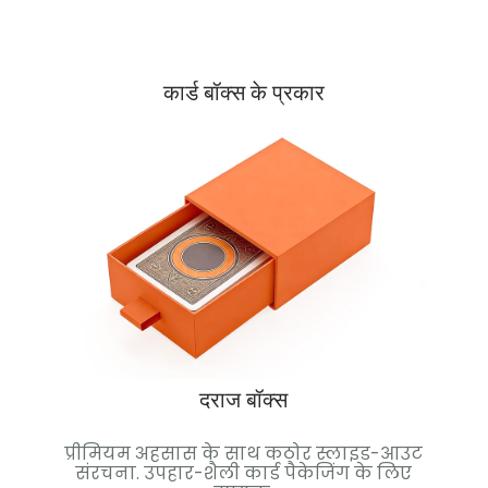
कार्ड बॉक्स के प्रकार
दराज बॉक्स
टिकाऊ
प्रीमियम अहसास के साथ कठोर स्लाइड-आउट
चुं
ेट के
संरचना. उपहार-शैली कार्ड पैकेजिंग के लिए
हाई-ए