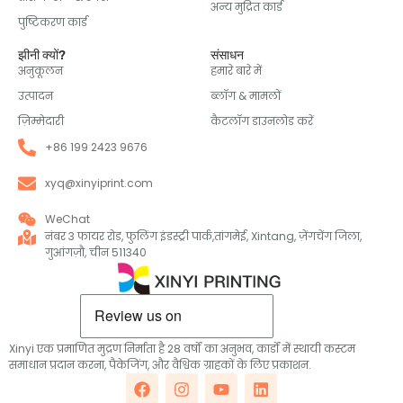
अन्य मुद्रित कार्ड
पुष्टिकरण कार्ड
झीनी क्यों?
संसाधन
अनुकूलन
हमारे बारे में
उत्पादन
ब्लॉग & मामलों
ज़िम्मेदारी
कैटलॉग डाउनलोड करें
+86 199 2423 9676
xyq@xinyiprint.com
WeChat
नंबर 3 फायर रोड, फुलिंग इंडस्ट्री पार्क,तांगमेई, Xintang, ज़ेंगचेंग जिला,
गुआंगज़ौ, चीन 511340
Xinyi एक प्रमाणित मुद्रण निर्माता है 28 वर्षों का अनुभव, कार्डों में स्थायी कस्टम
समाधान प्रदान करना, पैकेजिंग, और वैश्विक ग्राहकों के लिए प्रकाशन.