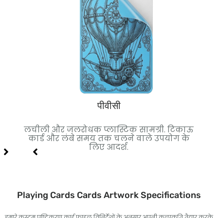
पीवीसी
मियम
लचीली और जलरोधक प्लास्टिक सामग्री. टिकाऊ
क
िए
कार्ड और लंबे समय तक चलने वाले उपयोग के
स्था
लिए आदर्श.
Playing Cards Cards Artwork Specifications
हमारे कस्टम पुष्टिकरण कार्ड फ़ाइल विनिर्देशों के अनुसार अपनी कलाकृति तैयार करके