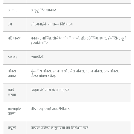
आकार
अनुकूलित आकार
रंग
सीएमवाईके या अन्य विशेष रंग
परिष्करण
फाड़ना, वार्निश, सोने/चांदी की पन्नी, हॉट स्टैम्पिंग, उभार, डीबॉसिंग, यूवी
/ स्वनिर्धारित
MOQ
200पीसी
बॉक्स
चुंबकीय बॉक्स, ढक्कन और बेस बॉक्स, दराज बॉक्स, टक बॉक्स,
प्रकार
मेलर बॉक्स,वगैरह.
कार्ड
ग्राहक की मांग के आधार पर
संख्या
कलाकृति
पीडीएफ/एआई 300डीपीआई
प्रारूप
क्यूसी
प्रत्येक प्रक्रिया में गुणवत्ता का निरीक्षण करें