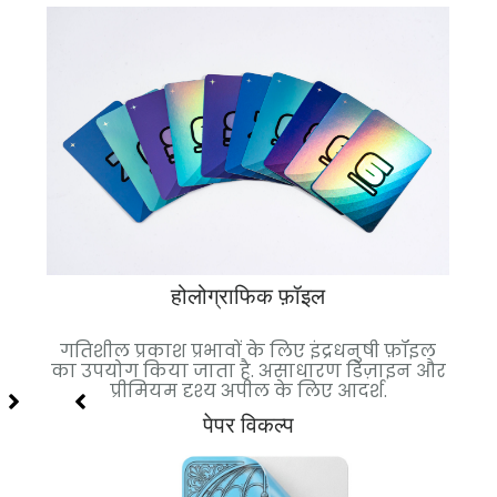
होलोग्राफिक फ़ॉइल
 गई.
गतिशील प्रकाश प्रभावों के लिए इंद्रधनुषी फ़ॉइल
च
ल्कुल
का उपयोग किया जाता है. असाधारण डिज़ाइन और
फ़
प्रीमियम दृश्य अपील के लिए आदर्श.
पेपर विकल्प