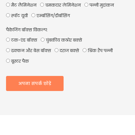
मैट लैमिनेशन
चमकदार लेमिनेशन
पन्नी मुद्रांकन
स्पॉट यूवी
एम्बॉसिंग/डीबॉसिंग
पैकेजिंग बॉक्स विकल्प:
टक-एंड बॉक्स
चुंबकीय कठोर बक्से
ढक्कन और बेस बॉक्स
दराज बक्से
श्रिंक रैप पन्नी
बूस्टर पैक
अपना संपर्क छोड़ें