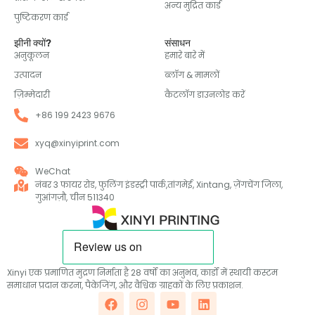
अन्य मुद्रित कार्ड
पुष्टिकरण कार्ड
झीनी क्यों?
संसाधन
अनुकूलन
हमारे बारे में
उत्पादन
ब्लॉग & मामलों
ज़िम्मेदारी
कैटलॉग डाउनलोड करें
+86 199 2423 9676
xyq@xinyiprint.com
WeChat
नंबर 3 फायर रोड, फुलिंग इंडस्ट्री पार्क,तांगमेई, Xintang, ज़ेंगचेंग जिला,
गुआंगज़ौ, चीन 511340
Xinyi एक प्रमाणित मुद्रण निर्माता है 28 वर्षों का अनुभव, कार्डों में स्थायी कस्टम
समाधान प्रदान करना, पैकेजिंग, और वैश्विक ग्राहकों के लिए प्रकाशन.