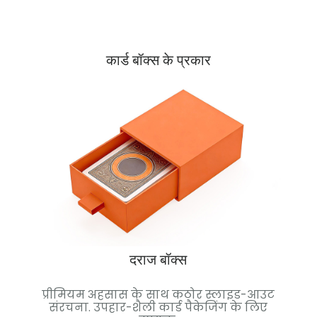
कार्ड बॉक्स के प्रकार
दराज बॉक्स
टिकाऊ
प्रीमियम अहसास के साथ कठोर स्लाइड-आउट
चुं
ेट के
संरचना. उपहार-शैली कार्ड पैकेजिंग के लिए
हाई-ए