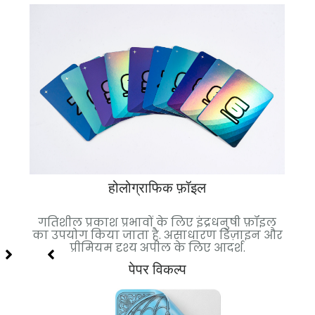
होलोग्राफिक फ़ॉइल
 गई.
गतिशील प्रकाश प्रभावों के लिए इंद्रधनुषी फ़ॉइल
च
ल्कुल
का उपयोग किया जाता है. असाधारण डिज़ाइन और
फ़
प्रीमियम दृश्य अपील के लिए आदर्श.
पेपर विकल्प