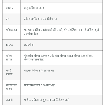
आकार
अनुकूलित आकार
रंग
सीएमवाईके या अन्य विशेष रंग
परिष्करण
फाड़ना, वार्निश, सोने/चांदी की पन्नी, हॉट स्टैम्पिंग, उभार, डीबॉसिंग, यूवी
/ स्वनिर्धारित
MOQ
200पीसी
बॉक्स
चुंबकीय बॉक्स, ढक्कन और बेस बॉक्स, दराज बॉक्स, टक बॉक्स,
प्रकार
मेलर बॉक्स,वगैरह.
कार्ड
ग्राहक की मांग के आधार पर
संख्या
कलाकृति
पीडीएफ/एआई 300डीपीआई
प्रारूप
क्यूसी
प्रत्येक प्रक्रिया में गुणवत्ता का निरीक्षण करें