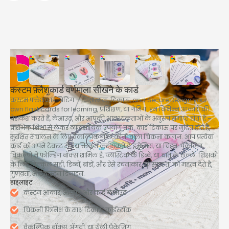
कस्टम फ़्लैशकार्ड वर्णमाला सीखने के कार्ड
कस्टम फ्लैशकार्ड प्रिंटिंग – शिक्षात्मक, टिकाऊ,
and Secure Design your
own flashcards for learning
, प्रशिक्षण, या गेमिंग. हम विभिन्न आकारों की
पेशकश करते हैं, लेआउट, और आपकी आवश्यकताओं के अनुरूप समाप्त होता है –
प्रारंभिक शिक्षा से लेकर व्यावसायिक उपयोग तक. कार्ड टिकाऊ पर मुद्रित होते हैं,
सुरक्षित संचालन के लिए वैकल्पिक गोल कोनों वाला चिकना कागज. आप प्रत्येक
कार्ड को अपने टेक्स्ट से वैयक्तिकृत कर सकते हैं, इमेजिस, या चिह्न. पैकेजिंग
विकल्पों में फोल्डिंग बॉक्स शामिल हैं, प्लास्टिक के डिब्बे, या धातु के छल्ले. शिक्षकों
के लिए बिल्कुल सही, डिब्बों, ब्रांडों, और ऐसे रचनाकार जो स्पष्टता को महत्व देते हैं,
गुणवत्ता, और कस्टम डिज़ाइन.
हाइलाइट
कस्टम आकार, आकार, और कार्ड लेआउट
चिकनी फिनिश के साथ टिकाऊ कार्डस्टॉक
वैकल्पिक बॉक्स, अँगूठी, या थैली पैकेजिंग