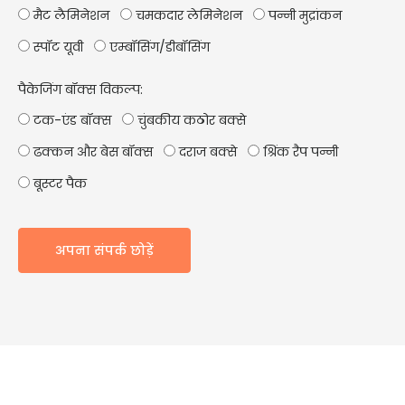
मैट लैमिनेशन
चमकदार लेमिनेशन
पन्नी मुद्रांकन
स्पॉट यूवी
एम्बॉसिंग/डीबॉसिंग
पैकेजिंग बॉक्स विकल्प:
टक-एंड बॉक्स
चुंबकीय कठोर बक्से
ढक्कन और बेस बॉक्स
दराज बक्से
श्रिंक रैप पन्नी
बूस्टर पैक
अपना संपर्क छोड़ें