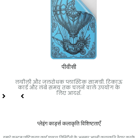
पीवीसी
मियम
लचीली और जलरोधक प्लास्टिक सामग्री. टिकाऊ
क
िए
कार्ड और लंबे समय तक चलने वाले उपयोग के
स्था
लिए आदर्श.
प्लेइंग कार्ड्स कलाकृति विशिष्टताएँ
हमारे कस्टम पुष्टिकरण कार्ड फ़ाइल विनिर्देशों के अनुसार अपनी कलाकृति तैयार करके