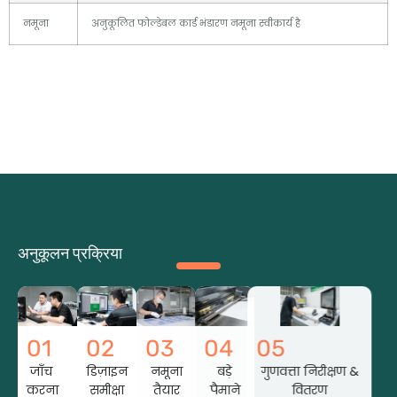
नमूना
अनुकूलित फोल्डेबल कार्ड भंडारण नमूना स्वीकार्य है
अनुकूलन प्रक्रिया
01
02
03
04
05
जाँच
डिज़ाइन
नमूना
बड़े
गुणवत्ता निरीक्षण &
करना
समीक्षा
तैयार
पैमाने
वितरण