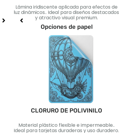
cto
Lámina iridiscente aplicada para efectos de
Lis
jo e
luz dinámicos.. Ideal para diseños destacados
I
y atractivo visual premium.
Opciones de papel
CLORURO DE POLIVINILO
ca..
Material plástico flexible e impermeable..
Pape
lidad
Ideal para tarjetas duraderas y uso duradero.
Id