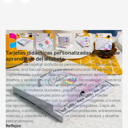
Tarjetas didácticas personalizadas Tarjetas de
aprendizaje del alfabeto
Impresión de tarjetas didácticas personalizadas – Educativo,
Durable,
and Secure Design your own flashcards for learning
,
capacitación, o juegos. Ofrecemos una variedad de tamaños.,
diseños, y acabados a la medida de tus necesidades – desde la
educación temprana hasta el uso profesional. Las tarjetas están
impresas en material duradero., papel liso con esquinas
redondeadas opcionales para un manejo seguro. Puedes
personalizar cada tarjeta con tu propio texto., imágenes, o iconos.
Las opciones de embalaje incluyen cajas plegables., cajas de
plastico, o anillos de metal. Perfecto para profesores, entrenadores,
marcas, y creadores que valoran la claridad, calidad, y diseños
personalizados.
Reflejos