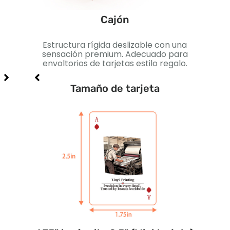
Cajón
n
Estructura rígida deslizable con una
Caja
uegos
sensación premium. Adecuado para
Pe
.
envoltorios de tarjetas estilo regalo.
Tamaño de tarjeta