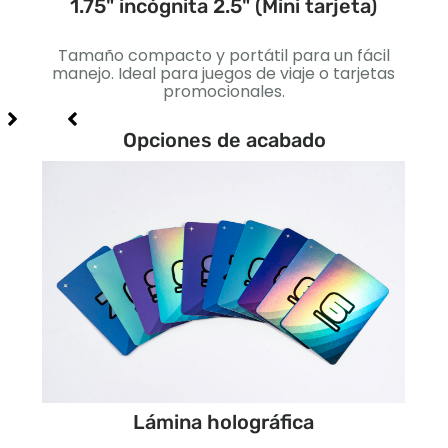
ada)
1.75" incógnita 2.5" (Mini tarjeta)
2.2
s
Tamaño compacto y portátil para un fácil
Lige
iales
manejo. Ideal para juegos de viaje o tarjetas
est
promocionales.
par
Opciones de acabado
Lámina holográfica