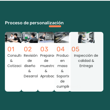
Proceso de personalización
01
02
03
04
05
Consulta
Revisión
Preparación
Producción
Inspección de
&
de
de
en
calidad &
Cotización
diseño
muestra
masa
Entrega
&
&
&
Desarrollo
Aprobación
Soporte
de
cumplimiento