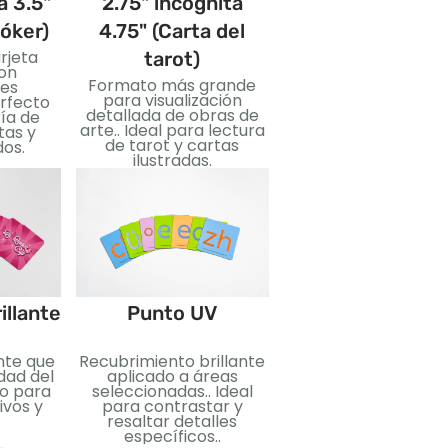
a 3.5"
2.75" incógnita
3.5" incógnita 
póker)
4.75" (Carta del
(Tarjeta gigant
rjeta
Tarjetas de gran
tarot)
on
tamaño para imáge
Formato más grande
es
llamativas y fácil
para visualización
erfecto
lectura.. Genial pa
detallada de obras de
ía de
enseñar, eventos,
arte.. Ideal para lectura
tas y
ediciones especiale
de tarot y cartas
dos.
ilustradas.
Estampado
illante
Punto UV
Lámina metálica
ante que
Recubrimiento brillante
aplicada para un ef
idad del
aplicado a áreas
reflectante.. Perfe
do para
seleccionadas.. Ideal
para agregar lujo 
ivos y
para contrastar y
impacto visual..
resaltar detalles
específicos..