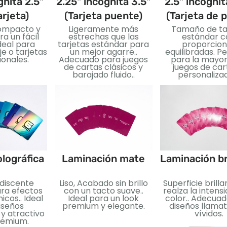
gnita 2.5"
2.25" incógnita 3.5"
2.5" incógnit
arjeta)
(Tarjeta puente)
(Tarjeta de 
ompacto y
Ligeramente más
Tamaño de ta
ra un fácil
estrechas que las
estándar c
deal para
tarjetas estándar para
proporcion
je o tarjetas
un mejor agarre..
equilibradas. P
onales.
Adecuado para juegos
para la mayor
de cartas clásicos y
juegos de car
barajado fluido..
personaliza
lográfica
Laminación mate
Laminación br
idiscente
Liso, Acabado sin brillo
Superficie brill
ara efectos
con un tacto suave..
realza la intens
icos.. Ideal
Ideal para un look
color.. Adecua
iseños
premium y elegante.
diseños llamat
y atractivo
vívidos.
premium.