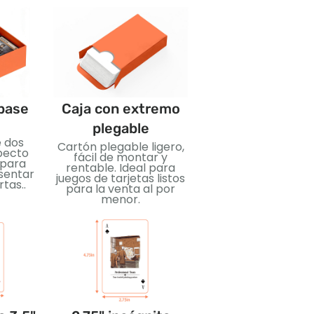
 base
Caja con extremo
Embalaje de
plegable
película retráct
e dos
Cartón plegable ligero,
Sello de plástico
pecto
fácil de montar y
hermético para
l para
rentable. Ideal para
protección y limpiez
sentar
juegos de tarjetas listos
Ideal para asegur
tas..
para la venta al por
barajas de carta
menor.
durante el transpor
la venta..