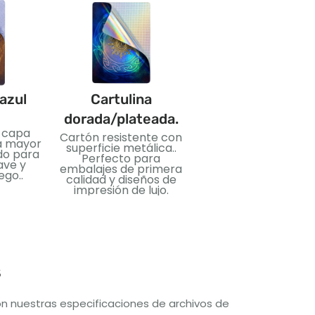
azul
Cartulina
CLORURO DE
dorada/plateada.
POLIVINILO
 capa
Cartón resistente con
Material plástico flex
ra mayor
superficie metálica..
e impermeable.. Id
do para
Perfecto para
para tarjetas durad
ave y
embalajes de primera
y uso duradero.
ego..
calidad y diseños de
impresión de lujo.
s
n nuestras especificaciones de archivos de