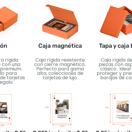
jón
Caja magnética
Tapa y caja
a rígida
Caja rígida resistente
Caja rígida d
e con una
con cierre magnético..
piezas con as
 premium.
Perfecto para gama
clásico.. Idea
do para
alta, colecciones de
proteger y pre
de tarjetas
tarjetas de lujo.
barajas de car
regalo.