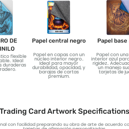
RO DE
Papel central negro
Papel base 
INILO
Papel en capas con un
Papel con una
tico flexible
núcleo interior negro..
interior azul pa
ble.. Ideal
Ideal para mayor
rigidez.. Adecua
as duraderas
durabilidad, opacidad, y
un manejo su
radero.
barajas de cartas
tarjetas de ju
premium.
Trading Card Artwork Specification
nal con facilidad preparando su obra de arte de acuerdo co
tarjetas de afirmación personalizadas.