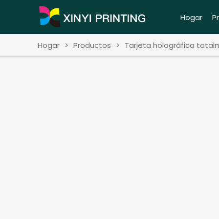
Hogar
P
Hogar
>
Productos
>
Tarjeta holográfica tota