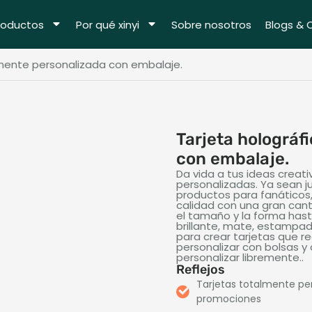
roductos
Por qué xinyi
Sobre nosotros
Blogs & 
lmente personalizada con embalaje.
Tarjeta holográf
con embalaje.
Da vida a tus ideas creat
personalizadas. Ya sean j
productos para fanáticos,
calidad con una gran can
el tamaño y la forma hasta
brillante, mate, estampad
para crear tarjetas que 
personalizar con bolsas y 
personalizar libremente..
Reflejos
Tarjetas totalmente per
promociones