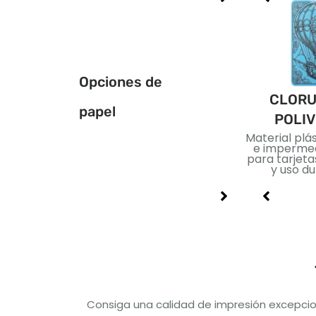
Opciones de
l base azul
Cartulina
CLORU
papel
dorada/plateada.
POLIV
 con una capa
Cartón resistente con
Material plás
 azul para mayor
superficie metálica..
e impermea
.. Adecuado para
Perfecto para
para tarjet
nejo suave y
embalajes de primera
y uso du
tas de juego..
calidad y diseños de
impresión de lujo.
Consiga una calidad de impresión excepcio