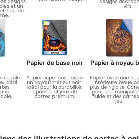
des designs
designs accroch
les et un
vifs.
uel haut de
me.
Papier de base noir
Papier à noyau b
ue souple
Papier superposé avec
Papier avec une co
. Idéal
un noyau intérieur noir.
intérieure bleue p
rtes
Idéal pour la durabilité,
plus de rigidité. Con
 une
opacité, et jeux de
pour une manipulat
rable.
cartes premium.
fluide et des carte
jeu.
ions des illustrations de cartes à co