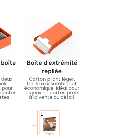
 boîte
Boîte d'extrémité
Emballage sous f
e
repliée
rétractable
n deux
Carton pliant léger,
Joint en plastiqu
ook
facile à assembler et
étanche pour la
l pour
économique. Idéal pour
protection et la
ésenter
les jeux de cartes prêts
propreté. Idéal po
rtes.
à la vente au détail.
sécuriser les jeux 
cartes pendant l
transport et la ven