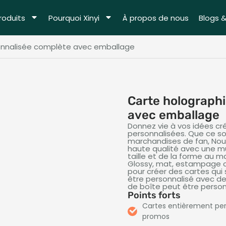
roduits
Pourquoi Xinyi
À propos de nous
Blogs 
onnalisée complète avec emballage
Carte holograph
avec emballage
Donnez vie à vos idées c
personnalisées. Que ce soi
marchandises de fan, Nou
haute qualité avec une mu
taille et de la forme au m
Glossy, mat, estampage c
pour créer des cartes qu
être personnalisé avec de
de boîte peut être person
Points forts
Cartes entièrement per
promos