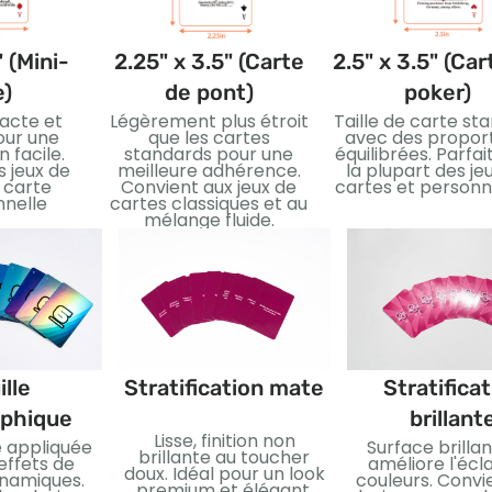
" (Mini-
2.25" x 3.5" (Carte
2.5" x 3.5" (Car
e)
de pont)
poker)
acte et
Légèrement plus étroit
Taille de carte st
our une
que les cartes
avec des propor
 facile.
standards pour une
équilibrées. Parfai
s jeux de
meilleure adhérence.
la plupart des je
 carte
Convient aux jeux de
cartes et personn
nelle
cartes classiques et au
mélange fluide.
ille
Stratification mate
Stratifica
aphique
brillant
Lisse, finition non
ée appliquée
Surface brillan
brillante au toucher
effets de
améliore l'écl
doux. Idéal pour un look
ynamiques.
couleurs. Convi
premium et élégant.