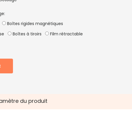
ge:
Boîtes rigides magnétiques
se
Boîtes à tiroirs
Film rétractable
t
amètre du produit