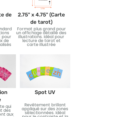
te de
2.75" x 4.75" (Carte
3.5" x 5" (Carte
de tarot)
géante)
andard
Format plus grand pour
Cartes
tions
un affichage détaillé des
surdimensionnées po
t pour
illustrations. Idéal pour
des visuels audacieux 
ux de
lecture de tarot et
une lecture facile. Idé
alisés
carte illustrée
pour enseigner,
événements, ou éditio
spéciales.
Estampage à l
tion
Spot UV
feuille
e
Revêtement brillant
Feuille métallique
te qui
appliqué sur des zones
appliquée pour un e
at des
sélectionnées. Idéal
réfléchissant. Parfa
ent aux
pour le contraste et la