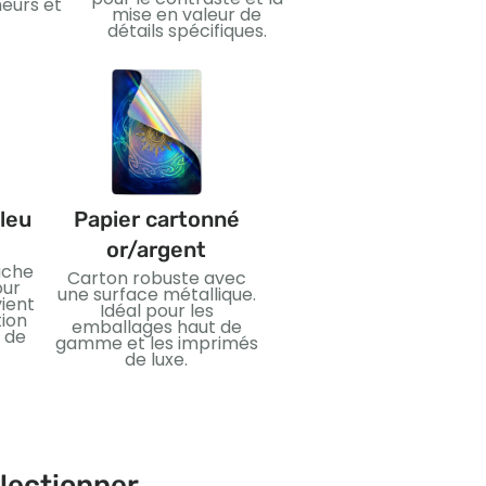
pour ajouter du luxe
eurs et
mise en valeur de
un impact visuel.
détails spécifiques.
leu
Papier cartonné
PVC
or/argent
uche
Matière plastique soupl
Carton robuste avec
our
et imperméable. Idéal
une surface métallique.
vient
pour des cartes
Idéal pour les
ion
durables et une
emballages haut de
s de
utilisation durable.
gamme et les imprimés
de luxe.
llectionner