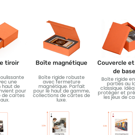
e tiroir
Boîte magnétique
Couvercle et
de bas
oulissante
Boîte rigide robuste
Boîte rigide e
vec une
avec fermeture
parties au l
n haut de
magnétique. Parfait
classique. Idéa
vient pour
pour le haut de gamme,
protéger et pr
e de cartes
collections de cartes de
les jeux de ca
aux.
luxe.