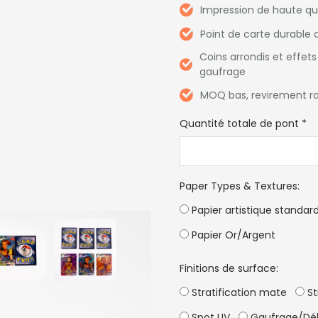
Impression de haute qua
Point de carte durable 
Coins arrondis et effet
gaufrage
MOQ bas, revirement ra
Quantité totale de pont
*
Paper Types & Textures
:
Papier artistique standar
Papier Or/Argent
Finitions de surface:
Stratification mate
St
Spot UV
Gaufrage/Dé