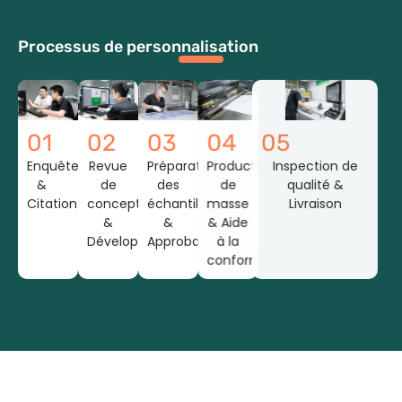
Processus de personnalisation
01
02
03
04
05
Enquête
Revue
Préparation
Production
Inspection de
&
de
des
de
qualité &
Citation
conception
échantillons
masse
Livraison
&
&
& Aide
Développement
Approbation
à la
conformité