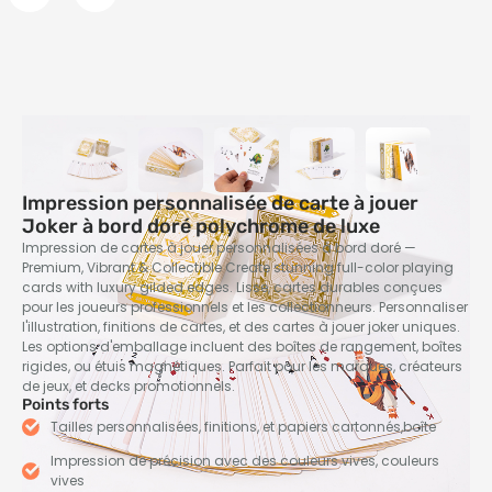
Impression personnalisée de carte à jouer
Joker à bord doré polychrome de luxe
Impression de cartes à jouer personnalisées à bord doré —
Premium, Vibrant &
Collectible Create stunning full-color playing
cards with luxury gilded edges
. Lisse, cartes durables conçues
pour les joueurs professionnels et les collectionneurs. Personnaliser
l'illustration, finitions de cartes, et des cartes à jouer joker uniques.
Les options d'emballage incluent des boîtes de rangement, boîtes
rigides, ou étuis magnétiques. Parfait pour les marques, créateurs
de jeux, et decks promotionnels.
Points forts
Tailles personnalisées, finitions, et papiers cartonnés,boîte
Impression de précision avec des couleurs vives, couleurs
vives