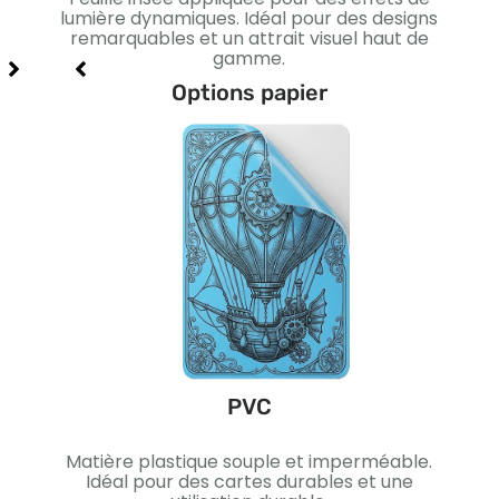
xe et
lumière dynamiques. Idéal pour des designs
I
remarquables et un attrait visuel haut de
gamme.
Options papier
PVC
ique.
Matière plastique souple et imperméable.
Papi
me et
Idéal pour des cartes durables et une