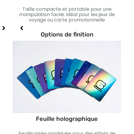
ns
Taille compacte et portable pour une
L
s et
manipulation facile. Idéal pour les jeux de
st
voyage ou carte promotionnelle
Conv
Options de finition
Feuille holographique
ffet
Feuille irisée appliquée pour des effets de
Lis