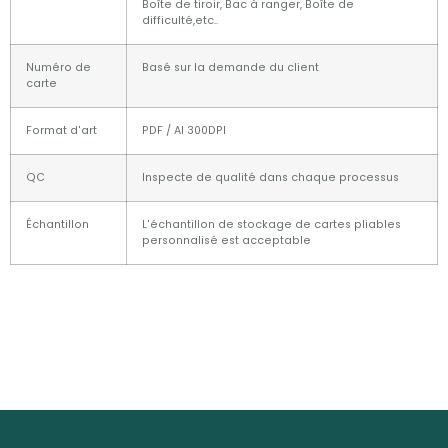
Boîte de tiroir, Bac à ranger, Boîte de
difficulté,etc..
Numéro de
Basé sur la demande du client
carte
Format d'art
PDF / AI 300DPI
QC
Inspecte de qualité dans chaque processus
Échantillon
L'échantillon de stockage de cartes pliables
personnalisé est acceptable