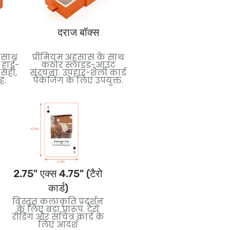
दराज बॉक्स
फिल्म पैकेजिंग को सिकोड़े
े साथ
प्रीमियम अहसास के साथ
सुरक्षा और सफाई के लि
 हाई-
कठोर स्लाइड-आउट
टाइट प्लास्टिक सील.
 सही,
संरचना. उपहार-शैली कार्ड
परिवहन और बिक्री के
ह.
पैकेजिंग के लिए उपयुक्त.
दौरान कार्ड डेक सुरक्षित
करने के लिए आदर्श.
2.75" एक्स 4.75" (टैरो
3.5" एक्स 5" (जंबो कार्ड)
कार्ड)
बोल्ड विज़ुअल और आसानी
विस्तृत कलाकृति प्रदर्शन
से पढ़ने के लिए बड़े आकार
के लिए बड़ा प्रारूप. टैरो
के कार्ड. पढ़ाने के लिए
रीडिंग और सचित्र कार्ड के
बढ़िया, घटनाएँ, या विशेष
लिए आदर्श
संस्करण.