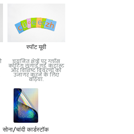
पन्नी मुद्रांकन
स्पॉट यूवी
परावर्तक प्रभाव के लिए
ी
चयनित क्षेत्रों पर ग्लॉस
धातुई पन्नी लगाई गई.
कोटिंग लगाई गई. कंट्रास्ट
विलासिता और दृश्य प्रभाव
और विशिष्ट विवरणों को
जोड़ने के लिए बिल्कुल
.
उजागर करने के लिए
सही.
बढ़िया.
सोना/चांदी कार्डस्टॉक
पीवीसी