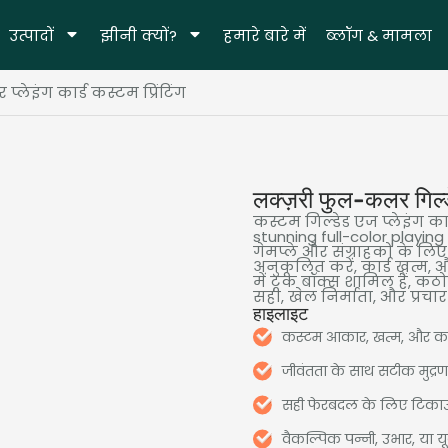
उत्पादों
झीनी क्यों?
हमारे बारे में
ब्लॉग & मामला
लेइंग कार्ड कस्टम प्रिंटिंग
लक्ज़री फुल-कलर गिल्डे
कस्टम गिल्डेड एज प्लेइंग कार्
stunning full-color playin
गेमप्ले और संग्राहकों के 
अनुकूलित करें, कार्ड ख़त्म
में टक बॉक्स शामिल हैं, कठोर
सही, खेल निर्माता, और प्रचार
हाइलाइट
कस्टम आकार, खत्म, और कार्
जीवंतता के साथ सटीक मुद्रण,
सही फेरबदल के लिए टिक
वैकल्पिक पन्नी, उभार, या यू