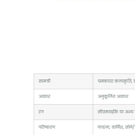
सामग्री
चमकदार कलाकृति, क्रा
आकार
अनुकूलित आकार
रंग
सीएमवाईके या अन्य व
परिष्करण
फाड़ना, वार्निश, सोने/च