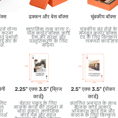
क्स
ढक्कन और बेस बॉक्स
चुंबकीय बॉक्स
रने योग्य
क्लासिक लुक वाला टू-
चुंबकीय बंद होने क
ठा करना
पीस कठोर बॉक्स. कार्ड
मजबूत कठोर बॉक्स.
प्रभावी.
डेक की सुरक्षा और
एंड के लिए बिल्कुल
्ड सेट के
प्रस्तुतिकरण के लिए
लक्जरी कार्ड संग्र
्श.
बढ़िया.
िनी
2.25" एक्स 3.5" (ब्रिज
2.5" एक्स 3.5" (पोकर
कार्ड)
कार्ड)
लिए
बेहतर पकड़ के लिए
संतुलित अनुपात के साथ
बल
मानक कार्डों की तुलना में
मानक कार्ड आकार.
या
थोड़ा संकरा. क्लासिक
अधिकांश कार्ड गेम और
दर्श
कार्ड गेम और सहज
कस्टम के लिए बिल्कुल