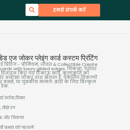
हमसे संपर्क करें
ड एज जोकर प्लेइंग कार्ड कस्टम प्रिंटिंग
ड प्रिंटिंग - प्रीमियम, जीवंत &
Collectible Create
g cards with luxury gilded edges
. चिकना, पेशेवर
लिए डिज़ाइन किए गए टिकाऊ कार्ड. कलाकृति को
, और अनोखा जोकर ताश खेलता है. पैकेजिंग विकल्पों
 बक्से, या चुंबकीय मामले. ब्रांडों के लिए बिल्कुल
 डेक.
ड स्टॉक,डिब्बा
 तीखे रंग
ाऊ और चिकना
वी प्रभाव को पहचानें