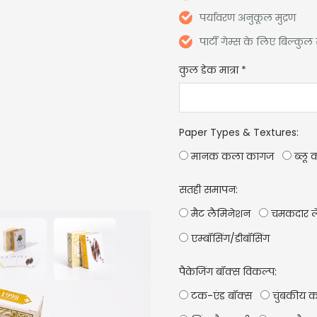
पर्यावरण अनुकूल मुद्रण
पार्टी गेम्स के लिए बिल्कु
कुल डेक मात्रा
*
Paper Types & Textures
:
मानक कला कागज
ब्लू 
सतही समापन:
मैट लैमिनेशन
चमकदार ल
एम्बॉसिंग/डीबॉसिंग
पैकेजिंग बॉक्स विकल्प:
टक-एंड बॉक्स
चुंबकीय क