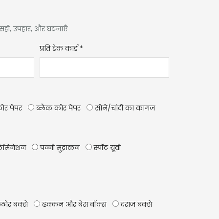
ल सही, उपहार, और घटनाएँ
प्रति डेक कार्ड
*
कोर पेपर
ब्लैक कोर पेपर
सोने/चांदी का कागज
ेमिनेशन
पन्नी मुद्रांकन
स्पॉट यूवी
ठोर बक्से
ढक्कन और बेस बॉक्स
दराज बक्से