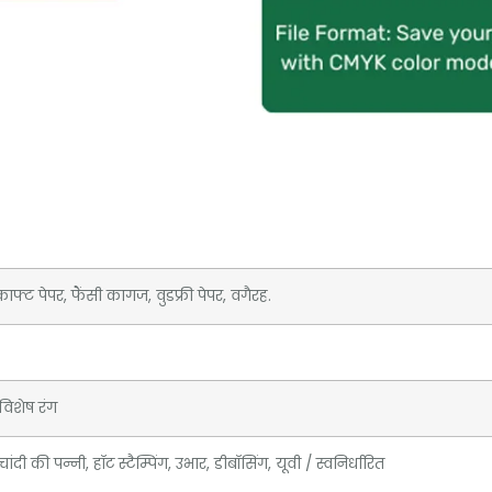
फ्ट पेपर, फैंसी कागज, वुडफ्री पेपर, वगैरह.
िशेष रंग
ांदी की पन्नी, हॉट स्टैम्पिंग, उभार, डीबॉसिंग, यूवी / स्वनिर्धारित