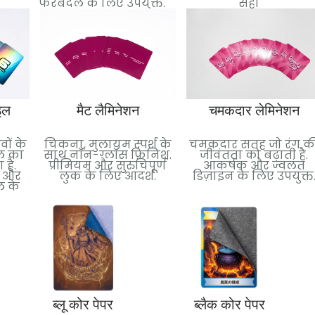
फेरबदल के लिए उपयुक्त.
सही
इल
मैट लैमिनेशन
चमकदार लेमिनेशन
वों के
चिकना, मुलायम स्पर्श के
चमकदार सतह जो रंग क
इल का
साथ नॉन-ग्लॉस फ़िनिश.
जीवंतता को बढ़ाती है.
है.
प्रीमियम और सुरुचिपूर्ण
आकर्षक और ज्वलंत
न और
लुक के लिए आदर्श.
डिज़ाइन के लिए उपयुक्त
ल के
ब्लू कोर पेपर
ब्लैक कोर पेपर