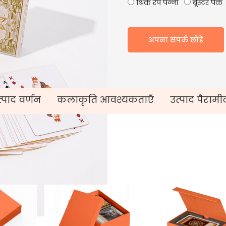
श्रिंक रैप पन्नी
बूस्टर पैक
अपना संपर्क छोड़ें
्पाद वर्णन
कलाकृति आवश्यकताएँ
उत्पाद पैरामी