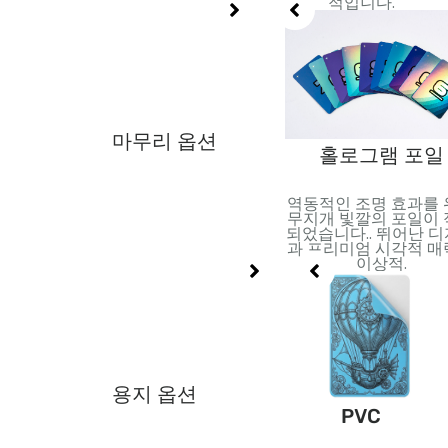
션.
적입니다.
마무리 옵션
포일 스탬핑
V
홀로그램 포일
반사 효과를 위해 금속 호일
 코팅 적
역동적인 조명 효과를
적용. 고급스러움과 시각적
세부 사항
무지개 빛깔의 포일이
효과를 더하는 데 적합합니
.
되었습니다.. 뛰어난 
다..
과 프리미엄 시각적 
이상적.
용지 옵션
이
금/은 카드지
PVC