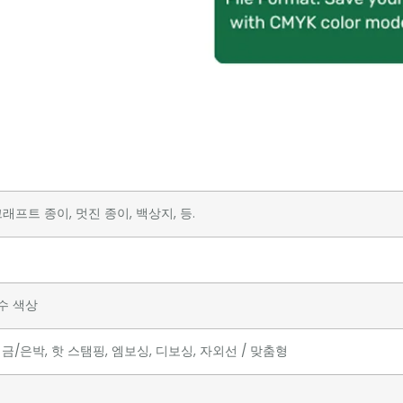
래프트 종이, 멋진 종이, 백상지, 등.
특수 색상
금/은박, 핫 스탬핑, 엠보싱, 디보싱, 자외선 / 맞춤형