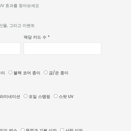
 UV 효과를 찾아보세요
 선물, 그리고 이벤트
덱당 카드 수
*
종이
블랙 코어 종이
금/은 종이
 라미네이션
포일 스탬핑
스팟 UV
지드 박스
뚜껑과 기본 상자
서랍 상자