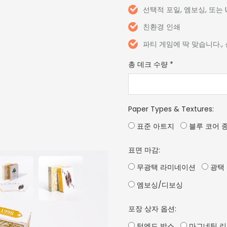
선택적 포일, 엠보싱, 또는
친환경 인쇄
파티 게임에 딱 맞습니다.,
총 데크 수량
*
Paper Types & Textures
:
표준 아트지
블루 코어 
표면 마감:
무광택 라미네이션
광택
엠보싱/디보싱
포장 상자 옵션:
턱엔드 박스
마그네틱 리