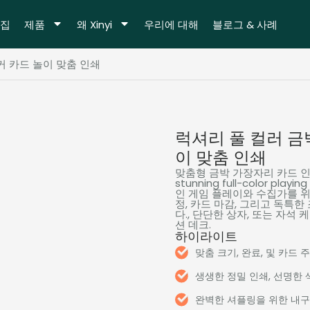
집
제품
왜 Xinyi
우리에 대해
블로그 & 사례
커 카드 놀이 맞춤 인쇄
럭셔리 풀 컬러 금
이 맞춤 인쇄
맞춤형 금박 가장자리 카드 인
stunning full-color playin
인 게임 플레이와 수집가를 위
정, 카드 마감, 그리고 독특한
다., 단단한 상자, 또는 자석 
션 데크.
하이라이트
맞춤 크기, 완료, 및 카드 
생생한 정밀 인쇄, 선명한 
완벽한 셔플링을 위한 내