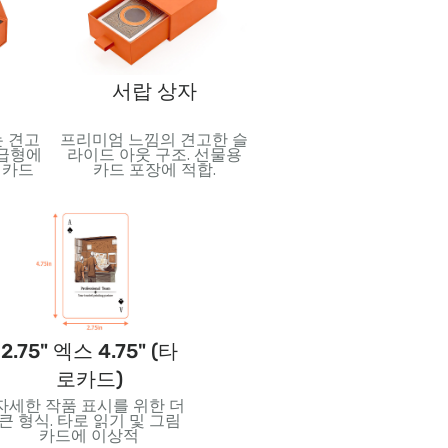
서랍 상자
수축 필름 포장
 견고
프리미엄 느낌의 견고한 슬
보호 및 청결을 위한 견고
고급형에
라이드 아웃 구조. 선물용
플라스틱 씰. 운송 및 판
 카드
카드 포장에 적합.
중 카드 데크 고정에 이
적.
2.75" 엑스 4.75" (타
3.5" 엑스 5" (점보카
2.
로카드)
드)
자세한 작품 표시를 위한 더
강렬한 시각적 효과와 읽기
창의
큰 형식. 타로 읽기 및 그림
쉬운 대형 카드. 가르치는
특한
카드에 이상적
데 적합합니다., 이벤트, 아
크