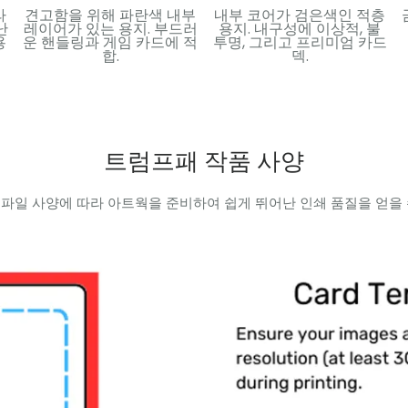
라
견고함을 위해 파란색 내부
내부 코어가 검은색인 적층
난
레이어가 있는 용지. 부드러
용지. 내구성에 이상적, 불
용
운 핸들링과 게임 카드에 적
투명, 그리고 프리미엄 카드
합.
덱.
트럼프패 작품 사양
 파일 사양에 따라 아트웍을 준비하여 쉽게 뛰어난 인쇄 품질을 얻을 수