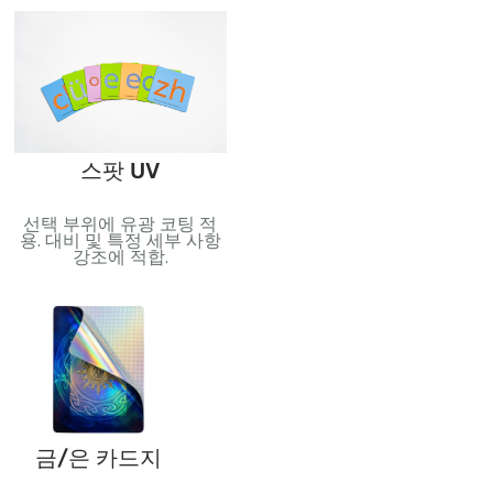
니면 스페셜 에디션.
포일 스탬핑
스팟 UV
반사 효과를 위해 금속 호일
선택 부위에 유광 코팅 적
역
적용. 고급스러움과 시각적
용. 대비 및 특정 세부 사항
무
효과를 더하는 데 적합합니
강조에 적합.
되
다..
과
금/은 카드지
PVC