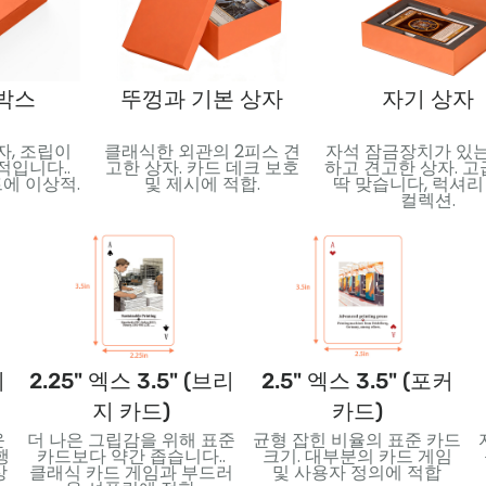
 박스
뚜껑과 기본 상자
자기 상자
자, 조립이
클래식한 외관의 2피스 견
자석 잠금장치가 있는
적입니다..
고한 상자. 카드 데크 보호
하고 견고한 상자. 
에 이상적.
및 제시에 적합.
딱 맞습니다, 럭셔리
컬렉션.
니
2.25" 엑스 3.5" (브리
2.5" 엑스 3.5" (포커
지 카드)
카드)
운
더 나은 그립감을 위해 표준
균형 잡힌 비율의 표준 카드
행
카드보다 약간 좁습니다..
크기. 대부분의 카드 게임
상
클래식 카드 게임과 부드러
및 사용자 정의에 적합