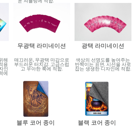
운 셔플링에 적합.
무광택 라미네이션
광택 라미네이션
 위해
매끄러운, 무광택 마감으로
색상의 선명도를 높여주는
 적용
부드러운 터치감. 고급스럽
반짝이는 표면. 시선을 사로
디자인
고 우아한 룩에 적합.
잡는 생생한 디자인에 적합.
매력에
블루 코어 종이
블랙 코어 종이