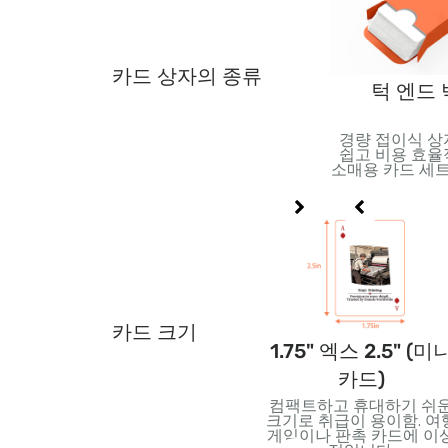
카드 상자의 종류
스터 팩
주석 상자
턱 엔드
집성을 위해 설
오래 지속되는 보호 기능을
경량 접이식 상
한 밀봉 팩. 트
갖춘 내구성 있는 금속 용
쉽고 비용 효율
에 이상적, 소매
기. 소장용 또는 프리미엄
소매용 카드 세트
 및 프로모션 릴
카드 세트에 적합.
리스.
카드 크기
점보카
2.5" 엑스 2.5" (정사
1.75" 엑스 2.5" (미
각형 카드)
카드)
 읽기
창의적인 디자인을 위한 독
컴팩트하고 휴대하기 쉬
르치는
특한 사각형 모양. 특수 데
크기로 취급이 용이함. 여
트, 아
크 및 최신 카드에 적합
게임이나 판촉 카드에 이