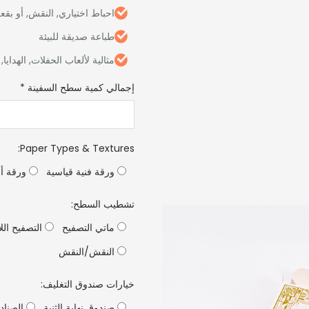
احباط اختياري, النقش, أو بقع
طباعة صديقة للبيئة
مثالية لألعاب الحفلات, الهدايا,
إجمالي كمية سطح السفينة
*
:
Paper Types & Textures
ورقة فنية قياسية
ورقة أس
تشطيب السطح:
ماتي التصفيح
التصفيح الل
النقش/النقش
خيارات صندوق التغليف:
صندوق نهاية الثنية
الصنادي