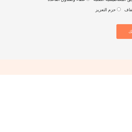
فاف
حزم التعزيز
ك