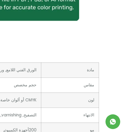
مادة
الورق الفني اللامع, ور
مقاس
حجم مخصص
لون
CMYK أو ألوان خاصة أخرى
الانتهاء
التصفيح, varnishing, رقائق الذهب/الفضة, ختم ساخن, النقش, debossing, الأشعة فوق البنفسجية / مخصصة
مو
200أجهزة الكمبيوتر