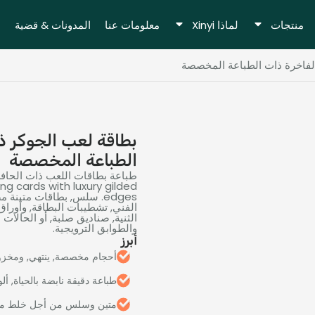
منتجات
لماذا Xinyi
معلومات عنا
المدونات & قضية
الفاخرة ذات الطباعة المخصصة
بطاقة لعب الجوكر ذ
الطباعة المخصصة
طباعة بطاقات اللعب ذات الحافة المذهبة المخ
ing cards with luxury gilded
edges
. سلس, بطاقات متينة م
الفني, تشطيبات البطاقة, وأورا
الثنية, صناديق صلبة, أو الحالات ا
والطوابق الترويجية.
أبرز
أحجام مخصصة, ينتهي, ومخزو
طباعة دقيقة نابضة بالحياة, أل
متين وسلس من أجل خلط مث