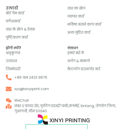
उत्पादों
ताश का खेल
बोर्ड गेम कार्ड
व्यापार कार्ड
फ़्लैशकार्ड
भविष्य बताने वाला कार्ड
ताश के खेल & डेक्स
अन्य मुद्रित कार्ड
पुष्टिकरण कार्ड
झीनी क्यों?
संसाधन
अनुकूलन
हमारे बारे में
उत्पादन
ब्लॉग & मामलों
ज़िम्मेदारी
कैटलॉग डाउनलोड करें
+86 199 2423 9676
xyq@xinyiprint.com
WeChat
नंबर 3 फायर रोड, फुलिंग इंडस्ट्री पार्क,तांगमेई, Xintang, ज़ेंगचेंग जिला,
गुआंगज़ौ, चीन 511340