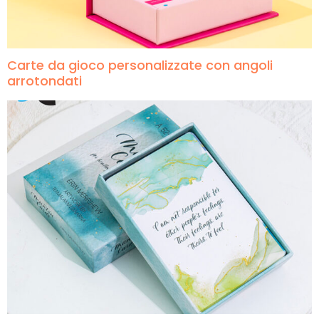
Carte da gioco personalizzate con angoli
arrotondati