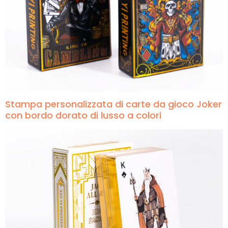
Stampa personalizzata di carte da gioco Joker
con bordo dorato di lusso a colori