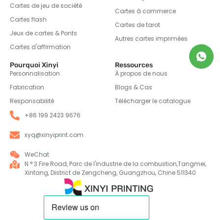
Cartes de jeu de société
Cartes à commerce
Cartes flash
Cartes de tarot
Jeux de cartes & Ponts
Autres cartes imprimées
Cartes d'affirmation
Pourquoi Xinyi
Ressources
Personnalisation
À propos de nous
Fabrication
Blogs & Cas
Responsabilité
Télécharger le catalogue
+86 199 2423 9676
xyq@xinyiprint.com
WeChat
N ° 3 Fire Road, Parc de l'industrie de la combustion,Tangmei,
Xintang, District de Zengcheng, Guangzhou, Chine 511340