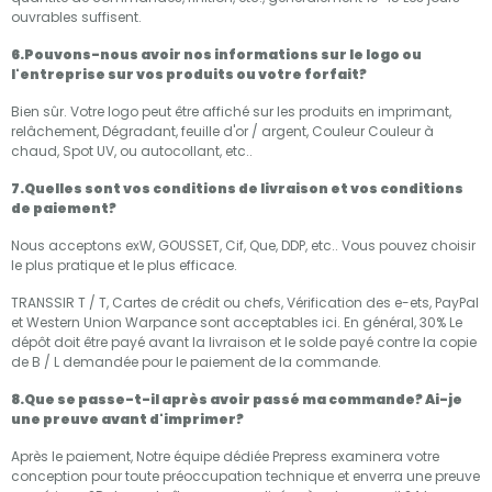
ouvrables suffisent.
6.Pouvons-nous avoir nos informations sur le logo ou
l'entreprise sur vos produits ou votre forfait?
Bien sûr. Votre logo peut être affiché sur les produits en imprimant,
relâchement, Dégradant, feuille d'or / argent, Couleur Couleur à
chaud, Spot UV, ou autocollant, etc..
7.Quelles sont vos conditions de livraison et vos conditions
de paiement?
Nous acceptons exW, GOUSSET, Cif, Que, DDP, etc.. Vous pouvez choisir
le plus pratique et le plus efficace.
TRANSSIR T / T, Cartes de crédit ou chefs, Vérification des e-ets, PayPal
et Western Union Warpance sont acceptables ici. En général, 30% Le
dépôt doit être payé avant la livraison et le solde payé contre la copie
de B / L demandée pour le paiement de la commande.
8.Que se passe-t-il après avoir passé ma commande? Ai-je
une preuve avant d'imprimer?
Après le paiement, Notre équipe dédiée Prepress examinera votre
conception pour toute préoccupation technique et enverra une preuve