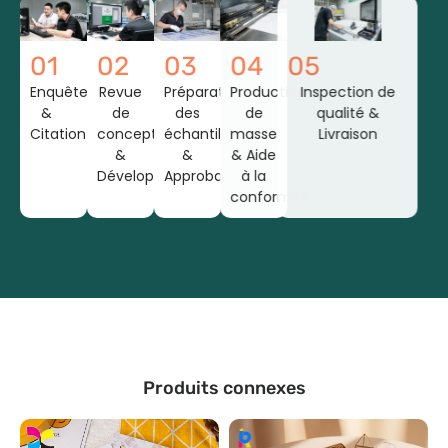
01
02
03
04
05
Enquête
Revue
Préparation
Production
Inspection de
&
de
des
de
qualité &
Citation
conception
échantillons
masse
Livraison
&
&
& Aide
Développement
Approbation
à la
conformité
Produits connexes