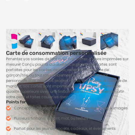
Carte de consommation personnalisée
Pimentez vos soirées de fête avec nos cartes à boire imprimées sur
mesure! Conçu pour la durabilité et le plaisir, ces cartes sont
parfaites pour les soirées de jeux, enterrements de vie de
garçon/fille, ou tout rassemblement social. Entièrement
personnalisable avec vos propres règles, graphique, et l'image de
marque, nos cartes sont imprimées sur du papier cartonné de
qualité supérieure avec une finition lisse ou mate. Faites ressortir
votre deck et faites couler les rires!
Points forts
Conception personnalisable: Ajoutez vos règles,
text & images
Plusieurs finitions: Brillant, mat, ou texture lin
Parfait pour les jeux de société, cadeaux, et événements