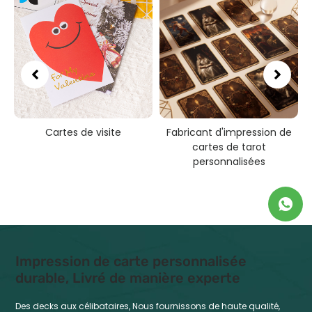
site
Fabricant d'impression de
Impression de cartes à
cartes de tarot
personnalisées rect
personnalisées
verso
Impression de carte personnalisée
durable, Livré de manière experte
Des decks aux célibataires, Nous fournissons de haute qualité,