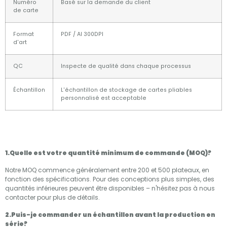
Numéro
Basé sur la demande du client
de carte
Format
PDF / AI 300DPI
d'art
QC
Inspecte de qualité dans chaque processus
Échantillon
L'échantillon de stockage de cartes pliables
personnalisé est acceptable
1.Quelle est votre quantité minimum de commande (MOQ)?
Notre MOQ commence généralement entre 200 et 500 plateaux, en
fonction des spécifications. Pour des conceptions plus simples, des
quantités inférieures peuvent être disponibles – n'hésitez pas à nous
contacter pour plus de détails.
2.Puis-je commander un échantillon avant la production en
série?