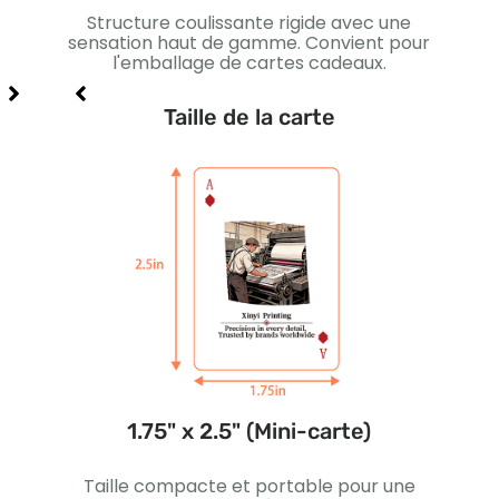
ur la
Structure coulissante rigide avec une
cartes
sensation haut de gamme. Convient pour
magn
étail,
l'emballage de cartes cadeaux.
Taille de la carte
1.75" x 2.5" (Mini-carte)
ns
Taille compacte et portable pour une
L