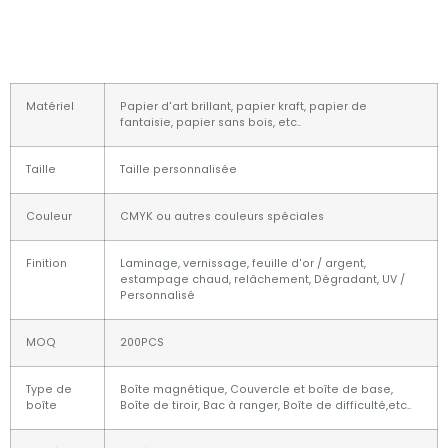
Matériel
Papier d'art brillant, papier kraft, papier de
fantaisie, papier sans bois, etc..
Taille
Taille personnalisée
Couleur
CMYK ou autres couleurs spéciales
Finition
Laminage, vernissage, feuille d'or / argent,
estampage chaud, relâchement, Dégradant, UV /
Personnalisé
MOQ
200PCS
Type de
Boîte magnétique, Couvercle et boîte de base,
boîte
Boîte de tiroir, Bac à ranger, Boîte de difficulté,etc..