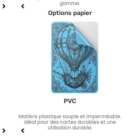
gamme.
Options papier
PVC
ique.
Matière plastique souple et imperméable.
Pa
me et
Idéal pour des cartes durables et une
noir.
utilisation durable.