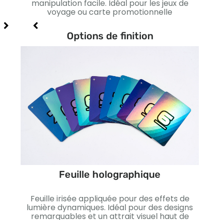
s et
manipulation facile. Idéal pour les jeux de
st
voyage ou carte promotionnelle
Conv
Options de finition
Feuille holographique
ffet
Feuille irisée appliquée pour des effets de
Lis
xe et
lumière dynamiques. Idéal pour des designs
I
remarquables et un attrait visuel haut de