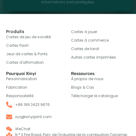
informations sont protégées.
Produits
Cartes à jouer
Cartes de jeu de société
Cartes à commerce
Cartes flash
Cartes de tarot
Jeux de cartes & Ponts
Autres cartes imprimées
Cartes d'affirmation
Pourquoi Xinyi
Ressources
Personnalisation
À propos de nous
Fabrication
Blogs & Cas
Responsabilité
Télécharger le catalogue
+86 199 2423 9676
xyq@xinyiprint.com
WeChat
N ° 3 Fire Road, Parc de l'industrie de la combustion,Tangmei,