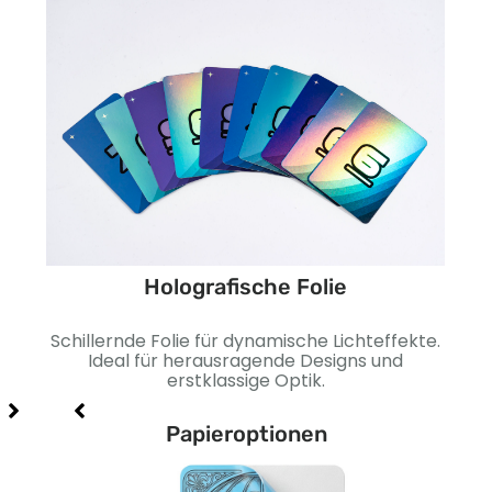
Holografische Folie
ine
Schillernde Folie für dynamische Lichteffekte.
Gla
ehr
Ideal für herausragende Designs und
G
erstklassige Optik.
Papieroptionen