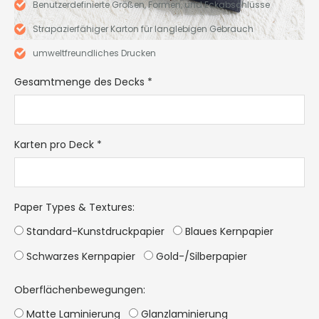
Benutzerdefinierte Größen, Formen, und Eckabschlüsse
Strapazierfähiger Karton für langlebigen Gebrauch
umweltfreundliches Drucken
Gesamtmenge des Decks
*
Karten pro Deck
*
Paper Types & Textures
:
Standard-Kunstdruckpapier
Blaues Kernpapier
Schwarzes Kernpapier
Gold-/Silberpapier
Oberflächenbewegungen:
Matte Laminierung
Glanzlaminierung