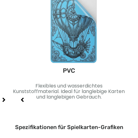
PVC
äche.
Flexibles und wasserdichtes
Sc
 und
Kunststoffmaterial. Ideal für langlebige Karten
Idea
und langlebigen Gebrauch.
Spezifikationen für Spielkarten-Grafiken