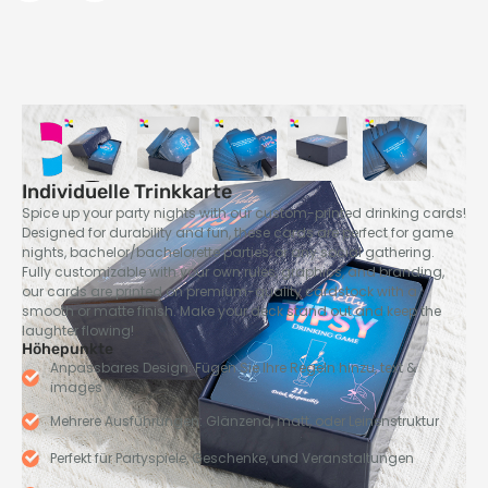
Individuelle Trinkkarte
Spice up your party nights with our custom-printed drinking cards
!
Designed for durability and fun
,
these cards are perfect for game
nights
,
bachelor/bachelorette parties
,
or any social gathering
.
Fully customizable with your own rules
,
graphics
,
and branding
,
our cards are printed on premium-quality cardstock with a
smooth or matte finish
.
Make your deck stand out and keep the
laughter flowing
!
Höhepunkte
Anpassbares Design: Fügen Sie Ihre Regeln hinzu,
text &
images
Mehrere Ausführungen: Glänzend, matt, oder Leinenstruktur
Perfekt für Partyspiele, Geschenke, und Veranstaltungen