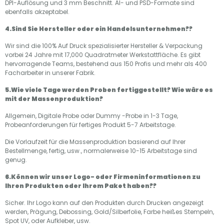
DPI-Auflösung und 3 mm Beschnitt. AI- und PSD-Formate sind
ebenfalls akzeptabel.
4.Sind Sie Hersteller oder ein Handelsunternehmen??
Wir sind die 100% Auf Druck spezialisierter Hersteller & Verpackung
vorbei 24 Jahre mit 17,000 Quadratmeter Werkstattfläche. Es gibt
hervorragende Teams, bestehend aus 150 Profis und mehr als 400
Facharbeiter in unserer Fabrik.
5.Wie viele Tage werden Proben fertiggestellt? Wie wäre es
mit der Massenproduktion?
Allgemein, Digitale Probe oder Dummy -Probe in 1-3 Tage,
Probeanforderungen für fertiges Produkt 5-7 Arbeitstage.
Die Vorlaufzeit für die Massenproduktion basierend auf Ihrer
Bestellmenge, fertig, usw., normalerweise 10-15 Arbeitstage sind
genug.
6.Können wir unser Logo- oder Firmeninformationen zu
Ihren Produkten oder Ihrem Paket haben??
Sicher. Ihr Logo kann auf den Produkten durch Drucken angezeigt
werden, Prägung, Debossing, Gold/Silberfolie, Farbe heißes Stempeln,
Spot UV, oder Aufkleber, usw.