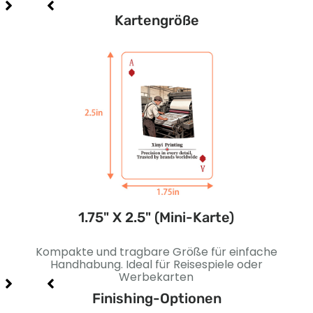
Kartengröße
e)
1.75" X 2.5" (Mini-Karte)
tive
Kompakte und tragbare Größe für einfache
E
nd
Handhabung. Ideal für Reisespiele oder
b
Werbekarten
Finishing-Optionen