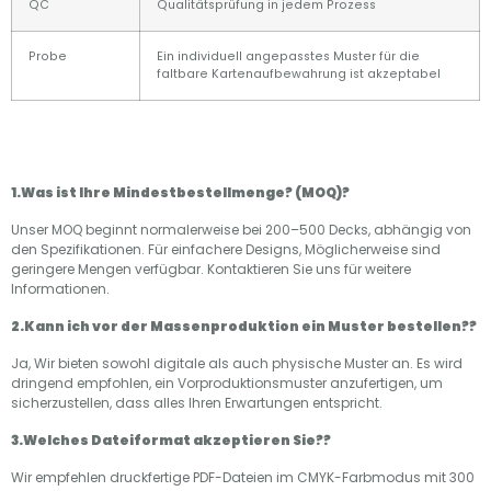
QC
Qualitätsprüfung in jedem Prozess
Probe
Ein individuell angepasstes Muster für die
faltbare Kartenaufbewahrung ist akzeptabel
1.Was ist Ihre Mindestbestellmenge? (MOQ)?
Unser MOQ beginnt normalerweise bei 200–500 Decks, abhängig von
den Spezifikationen. Für einfachere Designs, Möglicherweise sind
geringere Mengen verfügbar. Kontaktieren Sie uns für weitere
Informationen.
2.Kann ich vor der Massenproduktion ein Muster bestellen??
Ja, Wir bieten sowohl digitale als auch physische Muster an. Es wird
dringend empfohlen, ein Vorproduktionsmuster anzufertigen, um
sicherzustellen, dass alles Ihren Erwartungen entspricht.
3.Welches Dateiformat akzeptieren Sie??
Wir empfehlen druckfertige PDF-Dateien im CMYK-Farbmodus mit 300