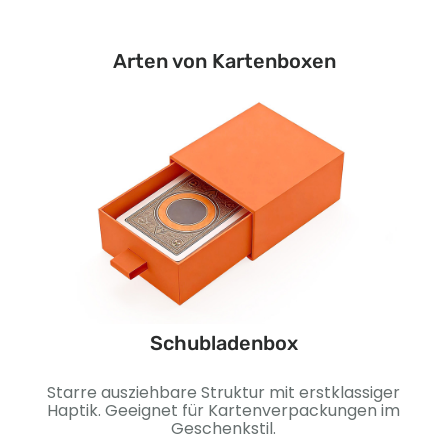
Arten von Kartenboxen
Schubladenbox
um
Starre ausziehbare Struktur mit erstklassiger
Stab
r
Haptik. Geeignet für Kartenverpackungen im
und
Geschenkstil.