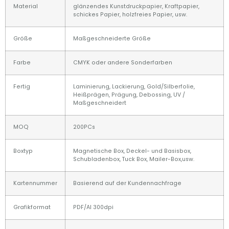
Material
glänzendes Kunstdruckpapier, Kraftpapier,
schickes Papier, holzfreies Papier, usw.
Größe
Maßgeschneiderte Größe
Farbe
CMYK oder andere Sonderfarben
Fertig
Laminierung, Lackierung, Gold/Silberfolie,
Heißprägen, Prägung, Debossing, UV /
Maßgeschneidert
MOQ
200PCs
Boxtyp
Magnetische Box, Deckel- und Basisbox,
Schubladenbox, Tuck Box, Mailer-Box,usw.
Kartennummer
Basierend auf der Kundennachfrage
Grafikformat
PDF/AI 300dpi