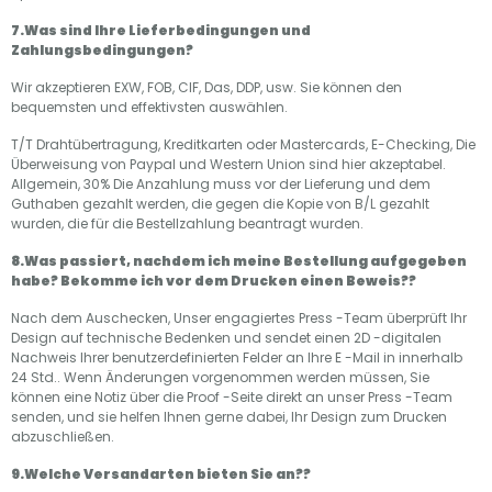
7.Was sind Ihre Lieferbedingungen und
Zahlungsbedingungen?
Wir akzeptieren EXW, FOB, CIF, Das, DDP, usw. Sie können den
bequemsten und effektivsten auswählen.
T/T Drahtübertragung, Kreditkarten oder Mastercards, E-Checking, Die
Überweisung von Paypal und Western Union sind hier akzeptabel.
Allgemein, 30% Die Anzahlung muss vor der Lieferung und dem
Guthaben gezahlt werden, die gegen die Kopie von B/L gezahlt
wurden, die für die Bestellzahlung beantragt wurden.
8.Was passiert, nachdem ich meine Bestellung aufgegeben
habe? Bekomme ich vor dem Drucken einen Beweis??
Nach dem Auschecken, Unser engagiertes Press -Team überprüft Ihr
Design auf technische Bedenken und sendet einen 2D -digitalen
Nachweis Ihrer benutzerdefinierten Felder an Ihre E -Mail in innerhalb
24 Std.. Wenn Änderungen vorgenommen werden müssen, Sie
können eine Notiz über die Proof -Seite direkt an unser Press -Team
senden, und sie helfen Ihnen gerne dabei, Ihr Design zum Drucken
abzuschließen.
9.Welche Versandarten bieten Sie an??