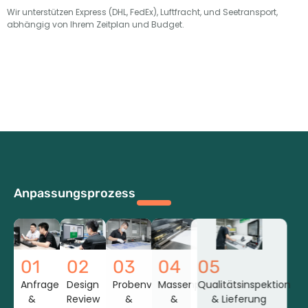
Wir unterstützen Express (DHL, FedEx), Luftfracht, und Seetransport,
abhängig von Ihrem Zeitplan und Budget.
Anpassungsprozess
01
02
03
04
05
Anfrage
Design
Probenvorbereitung
Massenproduktion
Qualitätsinspektion
&
Review
&
&
& Lieferung