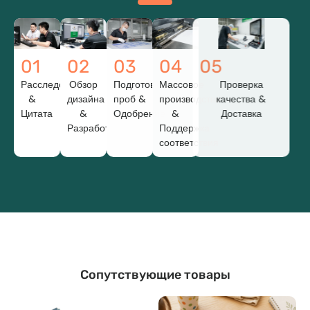
01
02
03
04
05
Расследование
Обзор
Подготовка
Массовое
Проверка
&
дизайна
проб &
производство
качества &
Цитата
&
Одобрение
&
Доставка
Разработка
Поддержка
соответствия
Сопутствующие товары