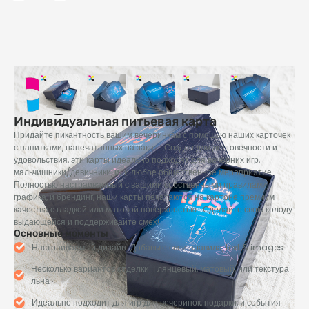
Индивидуальная питьевая карта
Придайте пикантность вашим вечеринкам с помощью наших карточек
с напитками, напечатанных на заказ.! Создан для долговечности и
удовольствия, эти карты идеально подходят для вечерних игр,
мальчишники/девичники, или любое общественное мероприятие.
Полностью настраиваемый с вашими собственными правилами,
графика, и брендинг, наши карты печатаются на картоне премиум-
качества с гладкой или матовой поверхностью.. Сделайте свою колоду
выдающейся и поддерживайте смех!
Основные моменты
Настраиваемый дизайн: Добавьте свои правила,
text & images
Несколько вариантов отделки: Глянцевый, матовый, или текстура
льна
Идеально подходит для игр для вечеринок, подарки, и события