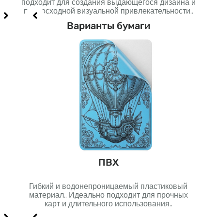
подходит для создания выдающегося дизайна и
созд
превосходной визуальной привлекательности..
Варианты бумаги
н
ПВХ
Гибкий и водонепроницаемый пластиковый
Мн
я
материал.. Идеально подходит для прочных
го
карт и длительного использования..
долг