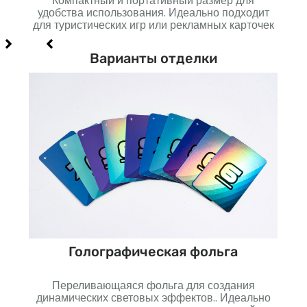
вного
Компактный и портативный размер для
Не
од и
удобства использования. Идеально подходит
луч
для туристических игр или рекламных карточек
Варианты отделки
Голографическая фольга
Переливающаяся фольга для создания
но
динамических световых эффектов.. Идеально
п