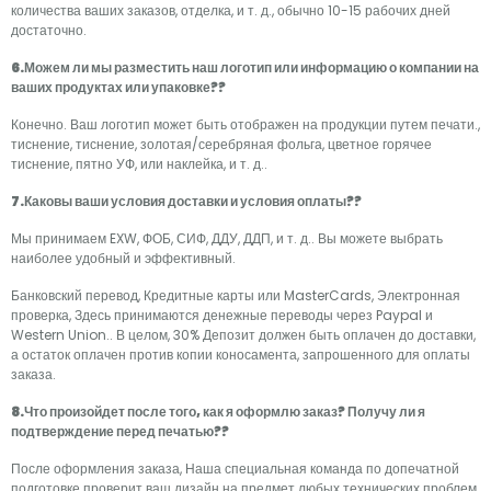
количества ваших заказов, отделка, и т. д., обычно 10-15 рабочих дней
достаточно.
6.Можем ли мы разместить наш логотип или информацию о компании на
ваших продуктах или упаковке??
Конечно. Ваш логотип может быть отображен на продукции путем печати.,
тиснение, тиснение, золотая/серебряная фольга, цветное горячее
тиснение, пятно УФ, или наклейка, и т. д..
7.Каковы ваши условия доставки и условия оплаты??
Мы принимаем EXW, ФОБ, СИФ, ДДУ, ДДП, и т. д.. Вы можете выбрать
наиболее удобный и эффективный.
Банковский перевод, Кредитные карты или MasterCards, Электронная
проверка, Здесь принимаются денежные переводы через Paypal и
Western Union.. В целом, 30% Депозит должен быть оплачен до доставки,
а остаток оплачен против копии коносамента, запрошенного для оплаты
заказа.
8.Что произойдет после того, как я оформлю заказ? Получу ли я
подтверждение перед печатью??
После оформления заказа, Наша специальная команда по допечатной
подготовке проверит ваш дизайн на предмет любых технических проблем