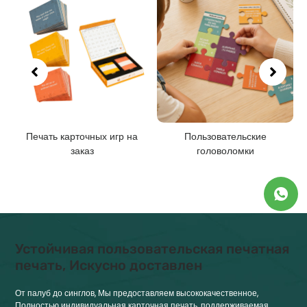
чать карточных игр на
Пользовательские
Печать к
заказ
головоломки
Устойчивая пользовательская печатная
печать, Искусно доставлен
От палуб до синглов, Мы предоставляем высококачественное,
Полностью индивидуальная карточная печать, поддерживаемая