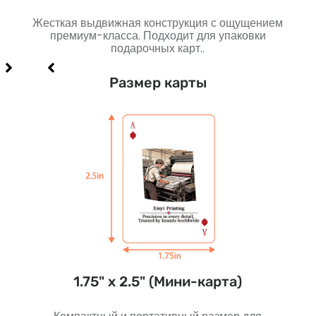
анные
Жесткая выдвижная конструкция с ощущением
Проч
еально
премиум-класса. Подходит для упаковки
И
чная
подарочных карт..
Размер карты
)
1.75" х 2.5" (Мини-карта)