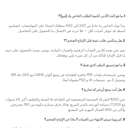
يبدأ موك الخاص بنا عادةً من 200 إلى 500 سطحًا, اعتمادا على المواصفات. لتصاميم
د تتوفر كميات أقل — فلا تتردد في الاتصال بنا للحصول على التفاصيل.
ن نقدم كلا من العينات الرقمية والعينات المادية. يوصى بشدة بالحصول على عينة
لإنتاج للتأكد من أن كل شيء يلبي توقعاتك.
نوصي باستخدام ملفات PDF جاهزة للطباعة في وضع ألوان CMYK مع 300 دقة DPI
ضًا.
نحن 100% الشركة المصنعة المتخصصة في الطباعة & التعبئة والتغليف أكثر 24 سنوات
مع 17,000 مساحة الورشة بالمتر المربع. هناك فرق ممتازة مكونة من 150 محترفين
 المصنع.