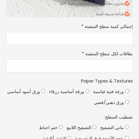
مخزون بطاقات متين للاستخدام طويل الأمد
طباعة صديقة للبيئة
لي كمية سطح السفينة
*
ات لكل سطح السفينة
*
:
Paper Types & Text
رقة فنية قياسية
ورقة أساسية زرقاء
ورق أسود أساسي
رق ذهبي/فضي
ب السطح:
اتي التصفيح
التصفيح اللامع
ختم احباط
قعة الأشعة فوق البنفسجية
النقش/النقش