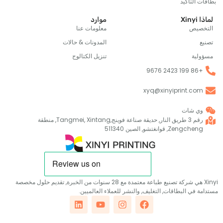
التأكيد
X
موارد
صيص
معلومات عنا
المدونات & حالات
ية
تنزيل الكتالوج
+86 1
xyq@xinyiprint.co
ي شات
رقم 3 طريق النار, حديقة صناعة فوينج,Tangmei, Xintang, منطقة
Zengch, قوانغتشو, الصين 511340
Xinyi هي شركة تصنيع طباعة معتمدة مع 28 سنوات من الخبرة, تقديم حلول مخصصة
في البطاقات, التغليف, والنشر للعملاء العالميين.