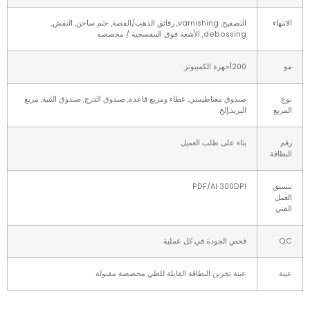
اء
التصفيح, varnishing, رقائق الذهب/الفضة, ختم ساخن, النقش,
debossing, الأشعة فوق البنفسجية / مخصصة
200أجهزة الكمبيوتر
صندوق مغناطيسي, غطاء ومربع قاعدة, صندوق الدرج, صندوق الثنية, مربع
ع
البريد,إلخ.
بناء على طلب العميل
قة
ق
PDF/AI 300DPI
ل
فحص الجودة في كل عملية
عينة تخزين البطاقة القابلة للطي مخصصة مقبولة