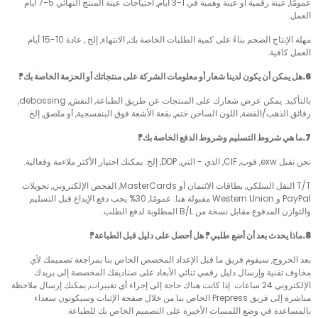
عمومًا, عينة رقمية أو عينة وهمية في 1-3 أيام, احتياجات عينة المنتج النهائي 5-7 أيام
مهلة الإنتاج الضخم بناءً على كمية الطلبات الخاصة بك, الانتهاء, إلخ., عادة 10-15 أيام
فية.
بالتأكيد. يمكن عرض شعارك على المنتجات عن طريق الطباعة, النقش, debossing,
لذهب/الفضة, اللون الساخن ختم, بقعة الأشعة فوق البنفسجية, أو ملصق, إلخ.
أكثر ملاءمة وفعالية.
T/T النقل السلكي, بطاقات الائتمان أو MasterCards, الفحص الإلكتروني, تحويلات
PayPal و Western Union مقبولة هنا. عمومًا, 30% يجب دفع الإيداع قبل التسليم
دفوع مقابل نسخة من B/L المطلوبة لدفع الطلب.
روج, سيقوم فريق ما قبل الإعداد المخصص الخاص بنا بمراجعة تصميمك لأي
قنية وإرسال دليل رقمي ثنائي الأبعاد على صناديقك المخصصة إلى بريدك
الإلكتروني 24 ساعات. إذا كانت هناك حاجة إلى إجراء أي تغييرات, يمكنك إرسال ملاحظة
مباشرة إلى فريق Prepress الخاص بنا من خلال صفحة الإثبات وسيكونون سعداء
دة في وضع اللمسات الأخيرة على التصميم الخاص بك للطباعة.