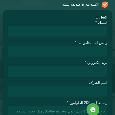
الاستدامة & صديقة للبيئة
ل بنا
مك
*
س اب الخاص بك
*
د إلكتروني
*
 الشركة
(مو 200 الطوابق)
*