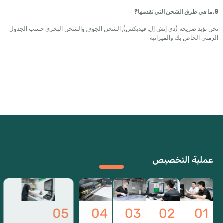
د صريحة (دي إتش إل, فيديكس), الشحن الجوي, والشحن البحري حسب الجدول
الخاص بك والميزانية.
ية التخصيص
05
04
03
02