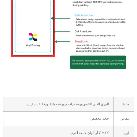
الورق الفني اللامع, ورقة كرافت, ورقة خيالية, ورقة خشبية, إلخ.
س
حجم مخصص
CMYK أو ألوان خاصة أخرى